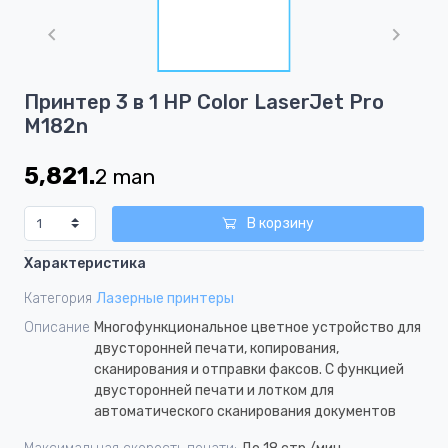
1
of
1
Item
Принтер 3 в 1 HP Color LaserJet Pro
1
M182n
of
1
5,821.
2
man
В корзину
Характеристика
Категория
Лазерные принтеры
Описание
Многофункциональное цветное устройство для
двусторонней печати, копирования,
сканирования и отправки факсов. С функцией
двусторонней печати и лотком для
автоматического сканирования документов