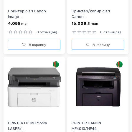
Принтер 3 в 1 Canon
Принтер/копир 3 в 1
Image...
Canon...
4,055
16,008.
man
3
man
0 отзыв(ов)
0 отзыв(ов)
В корзину
В корзину
PRINTER HP MFP135W
PRINTER CANON
LASER/...
MF4010/MF44...