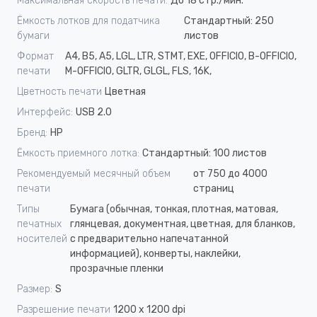
Максимальная скорость печати:
До 18 стр./мин.
Ёмкость лотков для податчика
Стандартный: 250
бумаги
листов
Формат
A4, B5, A5, LGL, LTR, STMT, EXE, OFFICIO, B-OFFICIO,
печати
M-OFFICIO, GLTR, GLGL, FLS, 16K,
Цветность печати
Цветная
Интерфейс:
USB 2.0
Бренд:
HP
Ёмкость приемного лотка:
Стандартный: 100 листов
Рекомендуемый месячный объем
от 750 до 4000
печати
страниц
Типы
Бумага (обычная, тонкая, плотная, матовая,
печатных
глянцевая, документная, цветная, для бланков,
носителей
с предварительно напечатанной
информацией), конверты, наклейки,
прозрачные пленки
Размер:
S
Разрешение печати
1200 х 1200 dpi