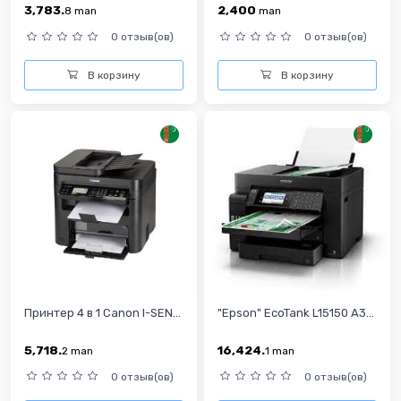
3,783.
2,400
8
man
man
0 отзыв(ов)
0 отзыв(ов)
В корзину
В корзину
Принтер 4 в 1 Canon I-SEN...
"Epson" EcoTank L15150 A3...
5,718.
16,424.
2
man
1
man
0 отзыв(ов)
0 отзыв(ов)