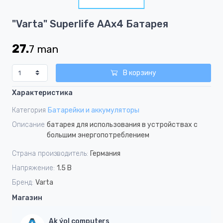
1
Item
"Varta" Superlife ААх4 Батарея
1
of
27.
7
man
1
В корзину
Характеристика
Категория
Батарейки и аккумуляторы
Описание
батарея для использования в устройствах с
большим энергопотреблением
Страна производитель:
Германия
Напряжение:
1.5 В
Бренд:
Varta
Магазин
Ak ýol computers