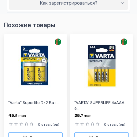
Как зарегистрироваться?
Похожие товары
"Varta" Superlife Dх2 Бат...
"VARTA" SUPERLIFE 4xAAA
6...
45.
25.
5
man
7
man
0 отзыв(ов)
0 отзыв(ов)