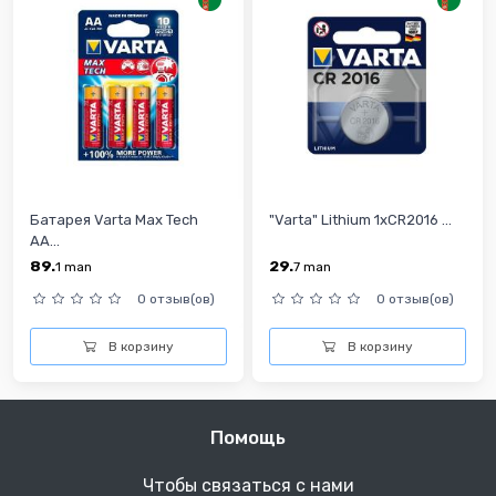
Батарея Varta Max Tech
"Varta" Lithium 1xCR2016 ...
АА...
89.
29.
1
man
7
man
0 отзыв(ов)
0 отзыв(ов)
В корзину
В корзину
Помощь
Чтобы связаться с нами