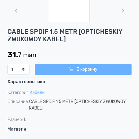
1
of
1
Item
CABLE SPDIF 1.5 METR [OPTICHESKIY
1
ZWUKOWOY KABEL]
of
1
31.
7
man
В корзину
Характеристика
Категория
Кабели
Описание
CABLE SPDIF 1.5 METR [OPTICHESKIY ZWUKOWOY
KABEL]
Размер:
L
Магазин