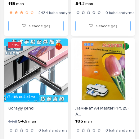
118
54.
man
7
man
2434 bahalandyrma
0 bahalandyrma
Sebede goş
Sebede goş
-18%
-10% на 2-ой то...
Goraýjy çehol
Ламинат А4 Master PP525-
A...
66.
54.
105
2
5
man
man
0 bahalandyrma
0 bahalandyrma