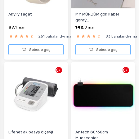
Akylly sagat
MY MÜRDÜM gök kabel
goraý...
87.
142.
1
man
8
man
251 bahalandyrma
83 bahalandyrma
Sebede goş
Sebede goş
Lifenet ak basyş ölçeýji
Antech 80*30cm
Muoseopler...