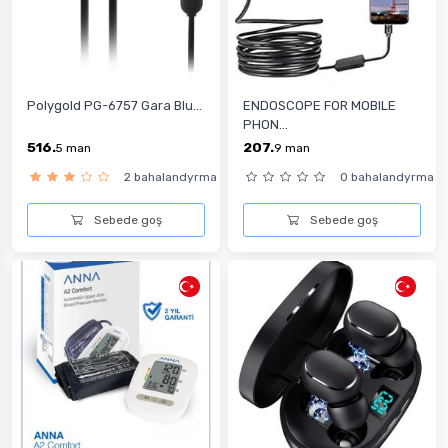
Polygold PG-6757 Gara Blu...
ENDOSCOPE FOR MOBILE
PHON...
516.
207.
5
man
9
man
2 bahalandyrma
0 bahalandyrma
Sebede goş
Sebede goş