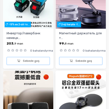
-10% на 2-ой то...
2-nji haryda -1...
Инвертор/павербанк
Магнитный держатель для
немецк...
т...
203.
99.
9
man
8
man
0 bahalandyrma
0 bahalandyrma
Sebede goş
Sebede goş