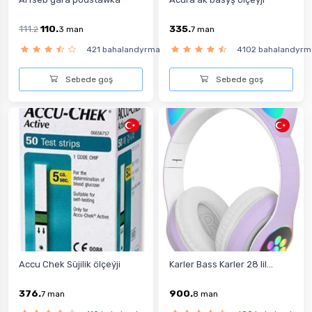
111.
110.
335.
2
3
man
7
man
421 bahalandyrma
4102 bahalandyrm
Sebede goş
Sebede goş
Accu Chek Süjilik ölçeýji
Karler Bass Karler 28 lil...
376.
900.
7
man
8
man