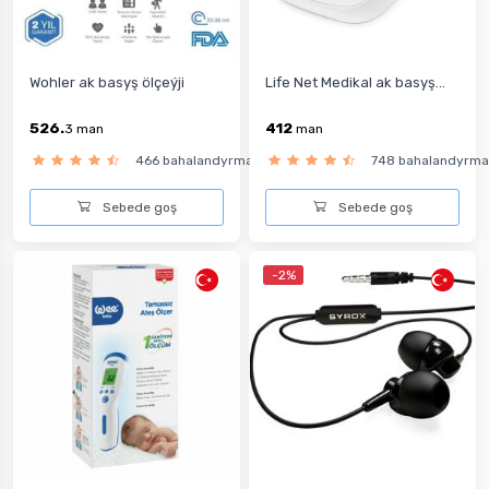
Wohler ak basyş ölçeýji
Life Net Medikal ak basyş...
526.
412
3
man
man
466 bahalandyrma
748 bahalandyrma
Sebede goş
Sebede goş
-2%