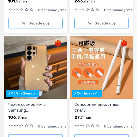
101.
263.
5
man
6
man
0 bahalandyrma
0 bahalandyrma
Sebede goş
Sebede goş
-10% на 2-ой то...
2-nji haryda -1...
Чехол совместим с
Сенсорный емкостный
Samsung...
стилу...
106.
27.
8
man
7
man
0 bahalandyrma
0 bahalandyrma