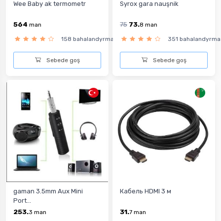
Wee Baby ak termometr
Syrox gara nauşnik
564
75
73.
man
8
man
158 bahalandyrma
351 bahalandyrma
Sebede goş
Sebede goş
gaman 3.5mm Aux Mini
Кабель HDMI 3 м
Port...
253.
31.
3
man
7
man