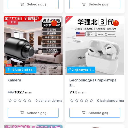
Sebede goş
Sebede goş
-8%
-10% на 2-ой то...
2-nji haryda -1...
Kamera
Беспроводная гарнитура
Bl...
110
102.
77.
1
man
5
man
0 bahalandyrma
0 bahalandyrma
Sebede goş
Sebede goş