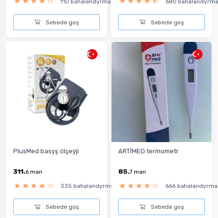
110 bahalandyrma
680 bahalandyrm
Sebede goş
Sebede goş
PlusMed basyş ölçeýji
ARTİMED termometr
311.
85.
6
man
7
man
335 bahalandyrma
666 bahalandyrma
Sebede goş
Sebede goş