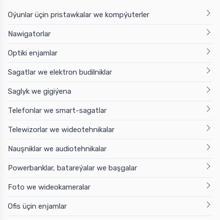
Oýunlar üçin pristawkalar we kompýuterler
Nawigatorlar
Optiki enjamlar
Sagatlar we elektron budilniklar
Saglyk we gigiýena
Telefonlar we smart-sagatlar
Telewizorlar we wideotehnikalar
Nauşniklar we audiotehnikalar
Powerbanklar, batareýalar we başgalar
Foto we wideokameralar
Ofis üçin enjamlar