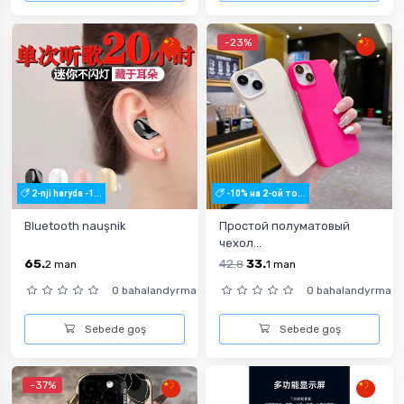
-23%
2-nji haryda -1...
-10% на 2-ой то...
Bluetooth nauşnik
Простой полуматовый
чехол...
65.
42.
33.
2
man
8
1
man
0 bahalandyrma
0 bahalandyrma
Sebede goş
Sebede goş
-37%