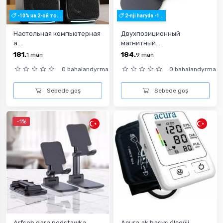
-10% на 2-ой то...
2-nji haryda -1...
Настольная компьютерная
Двухпозиционный
а...
магнитный...
181.
184.
1
man
9
man
0 bahalandyrma
0 bahalandyrma
Sebede goş
Sebede goş
-1%
Arfseb gara podstawka
Acura ak basyş ölçeýji