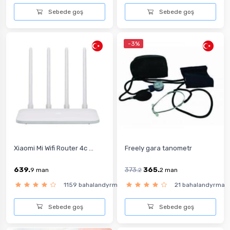
Sebede goş
Sebede goş
-3%
Xiaomi Mi Wifi Router 4c ...
Freely gara tanometr
639.
373.
365.
9
man
2
2
man
1159 bahalandyrma
21 bahalandyrma
Sebede goş
Sebede goş