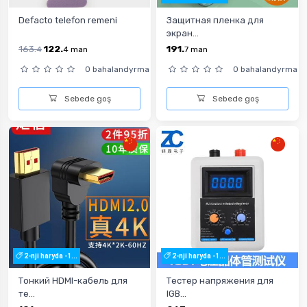
Defacto telefon remeni
Защитная пленка для
экран...
163.
122.
191.
4
4
man
7
man
0 bahalandyrma
0 bahalandyrma
Sebede goş
Sebede goş
2-nji haryda -1...
2-nji haryda -1...
Тонкий HDMI-кабель для
Тестер напряжения для
те...
IGB...