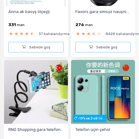
Anna ak basyş ölçeýji
Favors gara simsyz nauşni...
331
276
man
man
37 bahalandyrma
8428 bahalandyr
Sebede goş
Sebede goş
-10% на 2-ой то...
RNG Shopping gara telefon...
Telefon üçin çehol