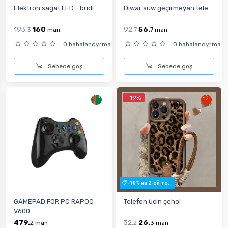
Elektron sagat LED - budi...
Diwar suw geçirmeýän tele...
193.
160
92.
56.
3
man
7
7
man
0 bahalandyrma
0 bahalandyrma
Sebede goş
Sebede goş
-19%
-10% на 2-ой то...
GAMEPAD FOR PC RAPOO
Telefon üçin çehol
V600...
479.
32.
26.
2
man
2
3
man