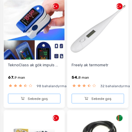
TeknoClass ak gök impuls ...
Freely ak termometr
67.
54.
9
man
8
man
98 bahalandyrma
32 bahalandyrma
Sebede goş
Sebede goş