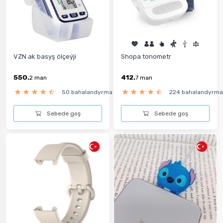
VZN ak basyş ölçeýji
Shopa tonometr
550.
412.
2
man
7
man
50 bahalandyrma
224 bahalandyrma
Sebede goş
Sebede goş