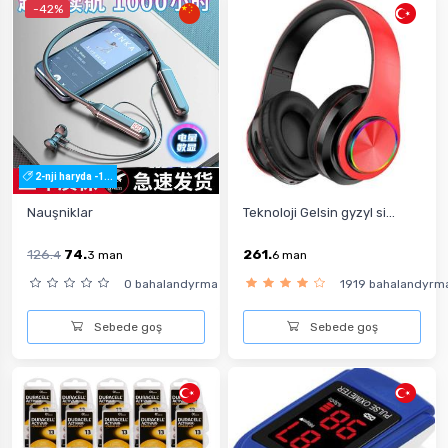
-42%
2-nji haryda -1...
Nauşniklar
Teknoloji Gelsin gyzyl si...
126.
74.
261.
4
3
man
6
man
0 bahalandyrma
1919 bahalandyrm
Sebede goş
Sebede goş