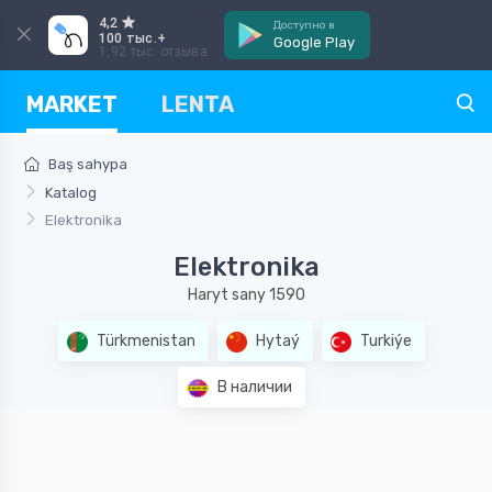
4,2
Доступно в
100 тыс.+
Google Play
1,92 тыс. отзыва
MARKET
LENTA
Baş sahypa
Katalog
Elektronika
Elektronika
Haryt sany 1590
Türkmenistan
Hytaý
Turkiýe
В наличии