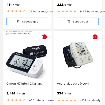
411.
222.
7
man
6
man
25 bahalandyrma
1459 bahalandyr
Sebede goş
Sebede goş
Omron M7 Intelli 2 Kullan...
Acura ak basyş ölçeýji
2,414.
334.
4
man
7
man
606 bahalandyrma
4101 bahalandyrm