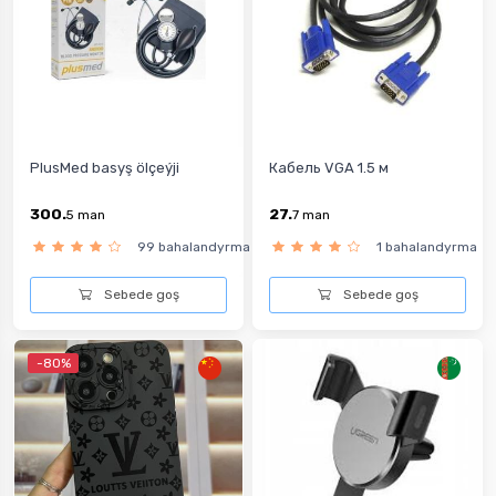
PlusMed basyş ölçeýji
Кабель VGA 1.5 м
300.
27.
5
man
7
man
99 bahalandyrma
1 bahalandyrma
Sebede goş
Sebede goş
-80%