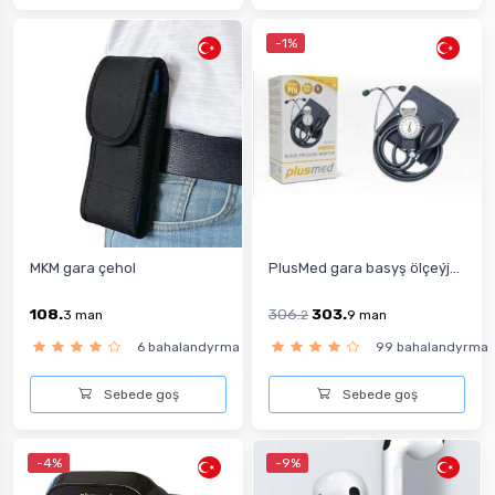
-1%
MKM gara çehol
PlusMed gara basyş ölçeýj...
108.
306.
303.
3
man
2
9
man
6 bahalandyrma
99 bahalandyrma
Sebede goş
Sebede goş
-4%
-9%