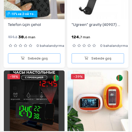
-10% на 2-ой то...
Telefon üçin çehol
"Ugreen" gravity (40907) ...
191.
38.
124.
3
6
man
7
man
0 bahalandyrma
0 bahalandyrma
Sebede goş
Sebede goş
-18%
-39%