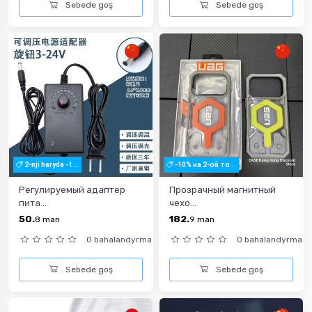
Sebede goş
Sebede goş
2-nji haryda -1...
-10% на 2-ой то...
Регулируемый адаптер
Прозрачный магнитный
пита...
чехо...
50.
182.
8
man
9
man
0 bahalandyrma
0 bahalandyrma
Sebede goş
Sebede goş