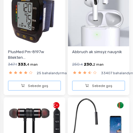
PlusMed Pm-8197w
Abbruch ak simsyz nauşnik
Bilekten...
347.
333.
250.
230.
1
4
man
4
2
man
25 bahalandyrma
33407 bahalandy
Sebede goş
Sebede goş