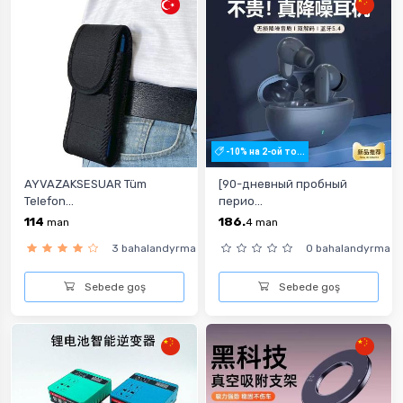
-10% на 2-ой то...
AYVAZAKSESUAR Tüm
[90-дневный пробный
Telefon...
перио...
114
186.
man
4
man
3 bahalandyrma
0 bahalandyrma
Sebede goş
Sebede goş