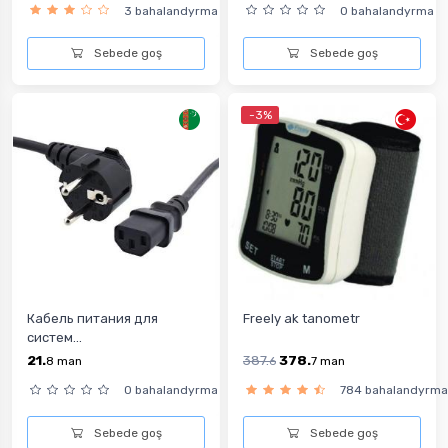
3 bahalandyrma
0 bahalandyrma
Sebede goş
Sebede goş
-3%
Кабель питания для
Freely ak tanometr
систем...
21.
387.
378.
8
man
6
7
man
0 bahalandyrma
784 bahalandyrma
Sebede goş
Sebede goş