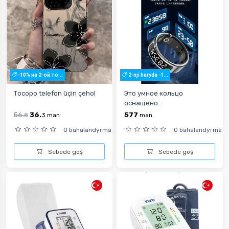
-10% на 2-ой то...
2-nji haryda -1...
Тосоро telefon üçin çehol
Это умное кольцо
оснащено...
56.
36.
577
8
3
man
man
0 bahalandyrma
0 bahalandyrma
Sebede goş
Sebede goş