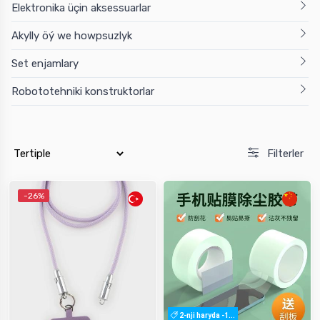
Elektronika üçin aksessuarlar
Akylly öý we howpsuzlyk
Set enjamlary
Robototehniki konstruktorlar
Filterler
-26%
2-nji haryda -1...