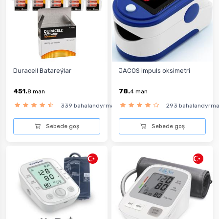
Duracell Batareýlar
JACOS impuls oksimetri
451.
78.
8
man
4
man
339 bahalandyrma
293 bahalandyrm
Sebede goş
Sebede goş