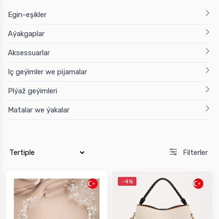
Egin-eşikler
Aýakgaplar
Aksessuarlar
Iç geýimler we pijamalar
Plýaž geýimleri
Matalar we ýakalar
Filterler
-4%