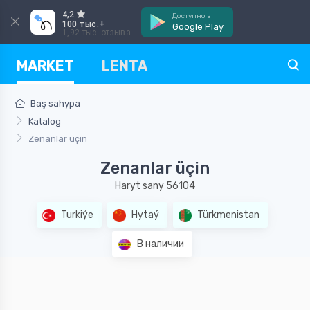
4,2
Доступно в
100 тыс.+
Google Play
1,92 тыс. отзыва
MARKET
LENTA
Baş sahypa
Katalog
Zenanlar üçin
Zenanlar üçin
Haryt sany 56104
Turkiýe
Hytaý
Türkmenistan
В наличии