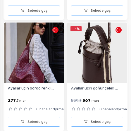
Sebede goş
Sebede goş
-4%
Aýallar üçin bordo reňkli...
Aýallar üçin goňur çelek ...
277.
589.
567
7
man
8
man
0 bahalandyrma
0 bahalandyrma
Sebede goş
Sebede goş