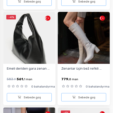
Sebede goş
Sebede goş
-4%
Emeli deriden gara zenan ...
Zenanlar üçin bež reňkli ...
583.
561.
779.
9
1
man
8
man
0 bahalandyrma
0 bahalandyrma
Sebede goş
Sebede goş
-6%