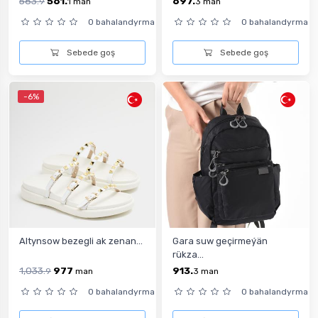
583.
561.
697.
9
1
man
3
man
0 bahalandyrma
0 bahalandyrma
Sebede goş
Sebede goş
-6%
Altynsow bezegli ak zenan...
Gara suw geçirmeýän
rükza...
1,033.
977
913.
9
man
3
man
0 bahalandyrma
0 bahalandyrma