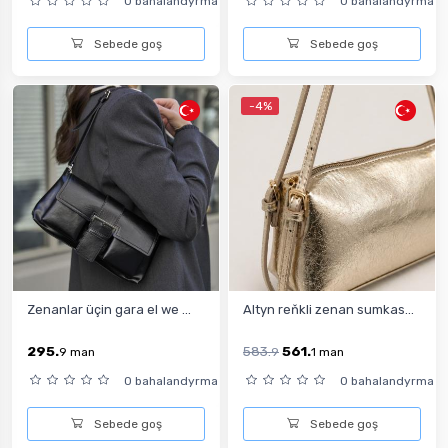
0 bahalandyrma
0 bahalandyrma
Sebede goş
Sebede goş
-4%
Zenanlar üçin gara el we ...
Altyn reňkli zenan sumkas...
295.
583.
561.
9
man
9
1
man
0 bahalandyrma
0 bahalandyrma
Sebede goş
Sebede goş