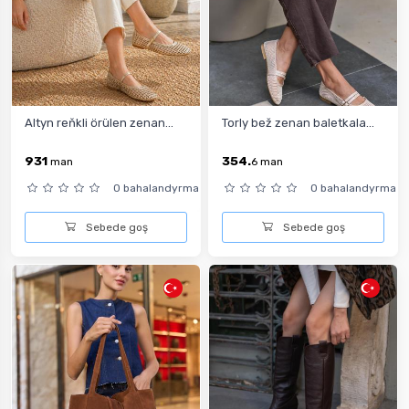
Altyn reňkli örülen zenan...
Torly bež zenan baletkala...
931
354.
man
6
man
0 bahalandyrma
0 bahalandyrma
Sebede goş
Sebede goş