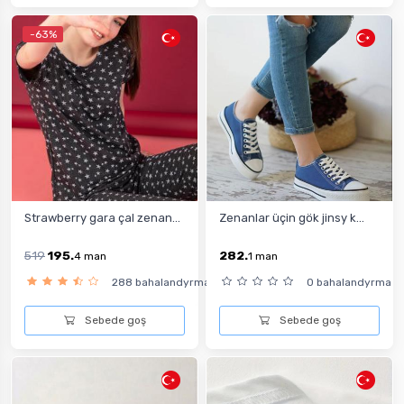
-63%
Strawberry gara çal zenan...
Zenanlar üçin gök jinsy k...
519
195.
282.
4
man
1
man
288 bahalandyrma
0 bahalandyrma
Sebede goş
Sebede goş