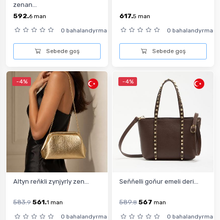
zenan...
592.
617.
6
man
5
man
0 bahalandyrma
0 bahalandyrma
Sebede goş
Sebede goş
-4%
-4%
Altyn reňkli zynjyrly zen...
Seňňelli goňur emeli deri...
583.
561.
589.
567
9
1
man
8
man
0 bahalandyrma
0 bahalandyrma