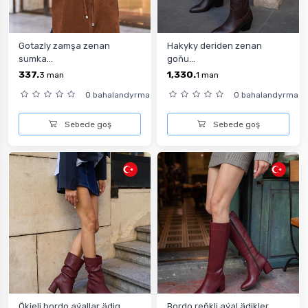
Gotazly zamşa zenan
Hakyky deriden zenan
sumka...
goňu...
337.
1,330.
3
man
1
man
0 bahalandyrma
0 bahalandyrma
Sebede goş
Sebede goş
Ökjeli bordo aýallar ädig...
Bordo reňkli aýal ädikler...