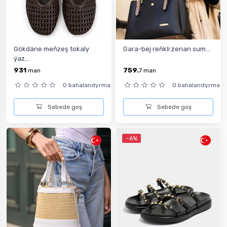
Gökdäne meňzeş tokaly
Gara-bej reňkli zenan sum...
ýaz...
931
759.
man
7
man
0 bahalandyrma
0 bahalandyrma
Sebede goş
Sebede goş
-6%