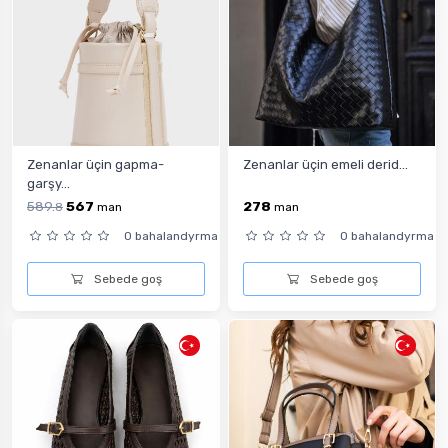
Zenanlar üçin gapma-
Zenanlar üçin emeli derid...
garşy...
589.
567
278
8
man
man
0 bahalandyrma
0 bahalandyrma
Sebede goş
Sebede goş