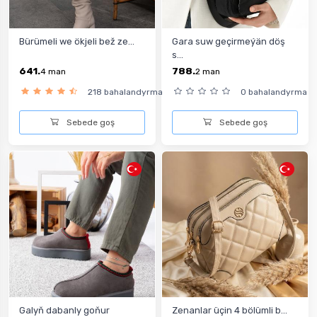
Bürümeli we ökjeli bež ze...
Gara suw geçirmeýän döş
s...
641.
788.
4
man
2
man
218 bahalandyrma
0 bahalandyrma
Sebede goş
Sebede goş
Galyň dabanly goňur
Zenanlar üçin 4 bölümli b...