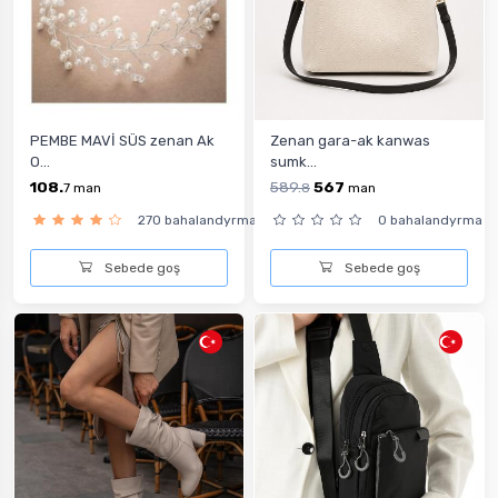
PEMBE MAVİ SÜS zenan Ak
Zenan gara-ak kanwas
O...
sumk...
108.
589.
567
7
man
8
man
270 bahalandyrma
0 bahalandyrma
Sebede goş
Sebede goş