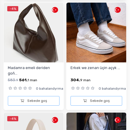
-4%
Madamra emeli deriden
Erkek we zenan üçin açyk ...
goň...
583.
561.
304.
9
1
man
9
man
0 bahalandyrma
0 bahalandyrma
Sebede goş
Sebede goş
-4%