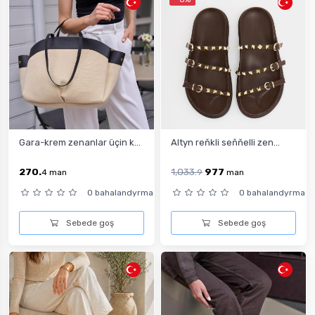
Gara-krem zenanlar üçin k...
Altyn reňkli seňňelli zen...
270.
1,033.
977
4
man
9
man
0 bahalandyrma
0 bahalandyrma
Sebede goş
Sebede goş