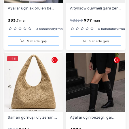
Aýallar üçin ak örülen be...
Altynsow düwmeli gara zen...
333.
1,033.
977
7
man
9
man
0 bahalandyrma
0 bahalandyrma
Sebede goş
Sebede goş
-4%
Saman görnüşli uly zenan ...
Aýallar üçin bezegli, gar...