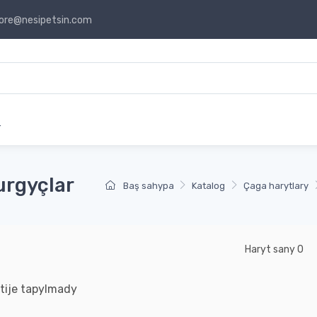
ore@nesipetsin.com
r
urgyçlar
Baş sahypa
Katalog
Çaga harytlary
Haryt sany 0
tije tapylmady