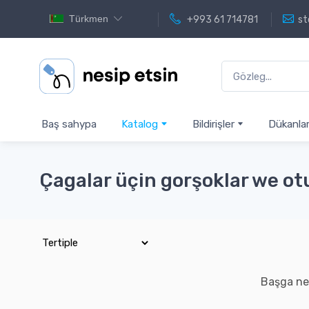
Türkmen
+993 61 714781
st
Baş sahypa
Katalog
Bildirişler
Dükanla
Çagalar üçin gorşoklar we ot
Başga ne