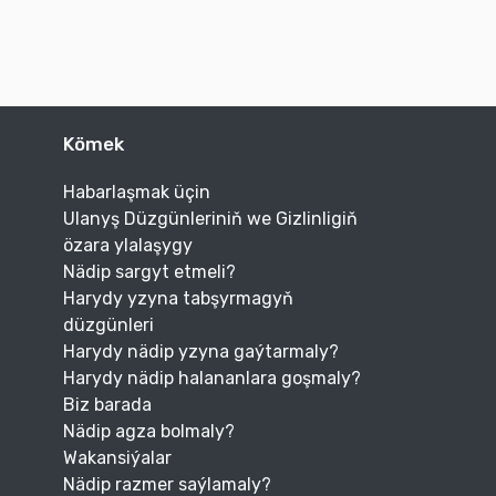
Kömek
Habarlaşmak üçin
Ulanyş Düzgünleriniň we Gizlinligiň
özara ylalaşygy
Nädip sargyt etmeli?
Harydy yzyna tabşyrmagyň
düzgünleri
Harydy nädip yzyna gaýtarmaly?
Harydy nädip halananlara goşmaly?
Biz barada
Nädip agza bolmaly?
Wakansiýalar
Nädip razmer saýlamaly?