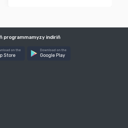
iň programmamyzy indiriň
nload on the
Download on the
p Store
Google Play