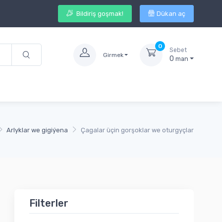
Bildiriş goşmak!
Dükan aç
0
Sebet
Girmek
0
man
Arlyklar we gigiýena
Çagalar üçin gorşoklar we oturgyçlar
Filterler