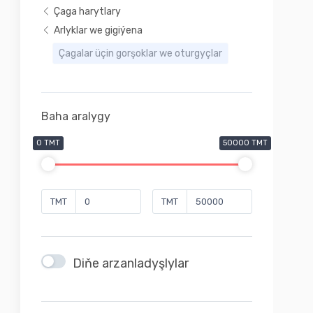
Çaga harytlary
Arlyklar we gigiýena
Çagalar üçin gorşoklar we oturgyçlar
Baha aralygy
0 TMT
50000 TMT
TMT
TMT
Diňe arzanladyşlylar