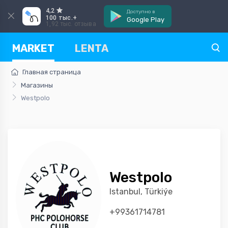
4,2
Доступно в
100 тыс.+
Google Play
1,92 тыс. отзыва
MARKET
LENTA
Главная страница
Магазины
Westpolo
Westpolo
Istanbul, Türkiýe
+99361714781