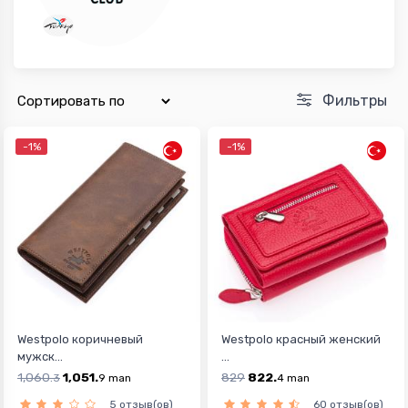
Фильтры
-1%
-1%
Westpolo коричневый
Westpolo красный женский
мужск...
...
1,060.
1,051.
829
822.
3
9
man
4
man
5 отзыв(ов)
60 отзыв(ов)