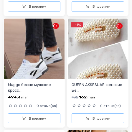
В корзину
В корзину
-11%
Muggo белые мужские
QUEEN AKSESUAR женские
кросс...
Бе...
494.
182
162
4
man
man
0 отзыв(ов)
0 отзыв(ов)
В корзину
В корзину