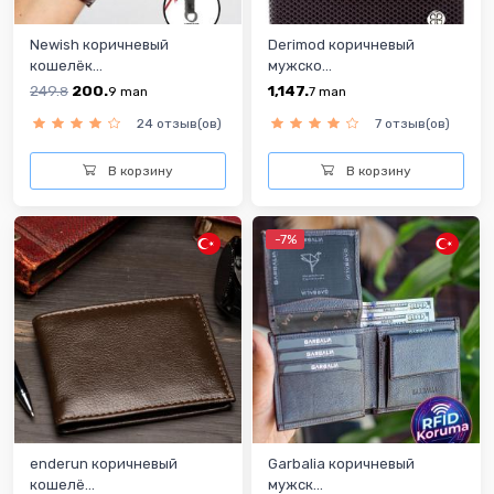
Newish коричневый
Derimod коричневый
кошелёк...
мужско...
249.
200.
1,147.
8
9
man
7
man
24 отзыв(ов)
7 отзыв(ов)
В корзину
В корзину
-7%
enderun коричневый
Garbalia коричневый
кошелё...
мужск...