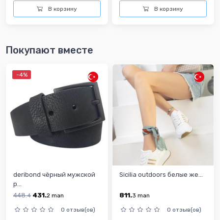
В корзину
В корзину
Покупают вместе
-4%
deribond чёрный мужской
Sicilia outdoors белые же...
р...
448.
431.
811.
4
2
man
3
man
0 отзыв(ов)
0 отзыв(ов)