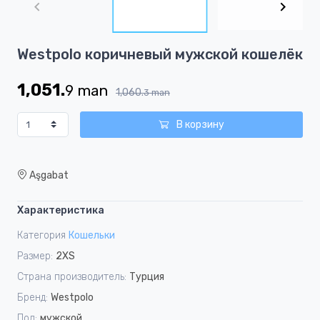
of
3
Item
Westpolo коричневый мужской кошелёк
1
of
1,051.
9
man
3
1,060.
3
man
В корзину
Aşgabat
Характеристика
Категория
Кошельки
Размер:
2XS
Страна производитель:
Турция
Бренд:
Westpolo
Пол:
мужской