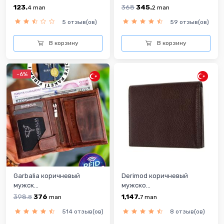
123.
368
345.
4
man
2
man
5 отзыв(ов)
59 отзыв(ов)
В корзину
В корзину
-6%
Garbalia коричневый
Derimod коричневый
мужск...
мужско...
398.
376
1,147.
8
man
7
man
514 отзыв(ов)
8 отзыв(ов)