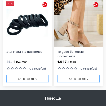
-1%
Star Резинка для волос
Tolgado бежевые
босоножки...
46.
46.
1,047.
7
3
man
4
man
0 отзыв(ов)
0 отзыв(ов)
В корзину
В корзину
Помощь