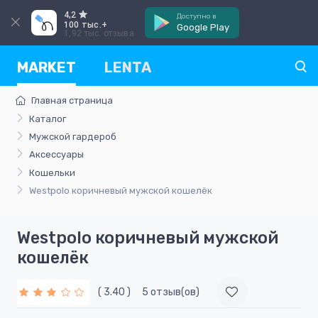
4,2
Доступно в
100 тыс.+
Google Play
1,92 тыс. отзыва
MARKET
LENTA
Главная страница
Каталог
Мужской гардероб
Аксессуары
Кошельки
Westpolo коричневый мужской кошелёк
Westpolo коричневый мужской
кошелёк
( 3.40 )
5 отзыв(ов)