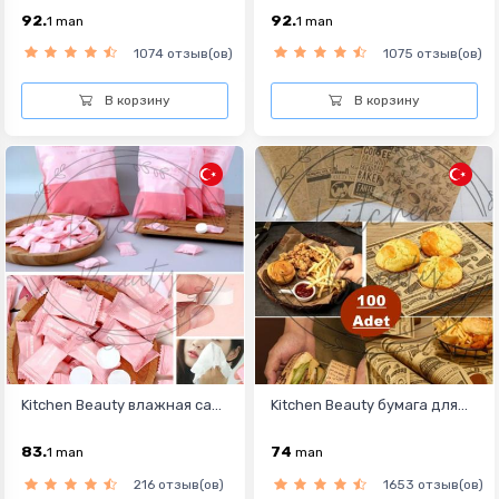
92.
92.
1
man
1
man
1074 отзыв(ов)
1075 отзыв(ов)
В корзину
В корзину
Kitchen Beauty влажная са...
Kitchen Beauty бумага для...
83.
74
1
man
man
216 отзыв(ов)
1653 отзыв(ов)