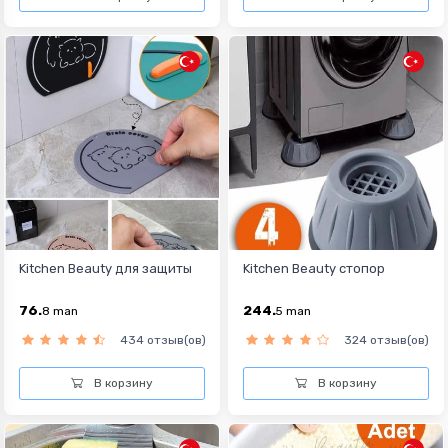
Kitchen Beauty для защиты
Kitchen Beauty стопор
76.
244.
8
man
5
man
434 отзыв(ов)
324 отзыв(ов)
В корзину
В корзину