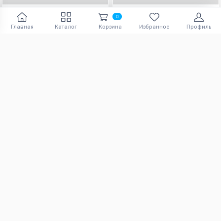
Kitchen Beauty лопатка дл...
Kitchen Beauty подставка ...
0
Главная
Каталог
Корзина
Избранное
Профиль
73.
895.
3
man
8
man
161 отзыв(ов)
135 отзыв(ов)
В корзину
В корзину
Kitchen Beauty овощерезка
Kitchen Beauty крышки для...