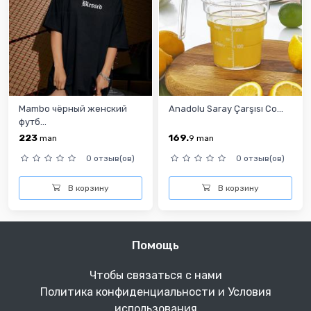
Mambo чёрный женский
Anadolu Saray Çarşısı Со...
футб...
223
169.
man
9
man
0 отзыв(ов)
0 отзыв(ов)
В корзину
В корзину
Помощь
Чтобы связаться с нами
Политика конфиденциальности и Условия
использования