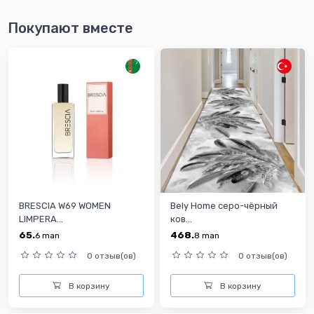
Покупают вместе
BRESCIA W69 WOMEN
Bely Home серо-чёрный
LIMPERA...
ков...
65.
468.
6
man
8
man
0 отзыв(ов)
0 отзыв(ов)
В корзину
В корзину