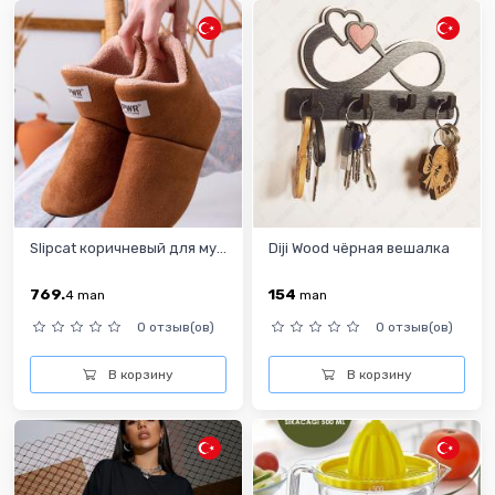
Slipcat коричневый для му...
Diji Wood чёрная вешалка
769.
154
4
man
man
0 отзыв(ов)
0 отзыв(ов)
В корзину
В корзину