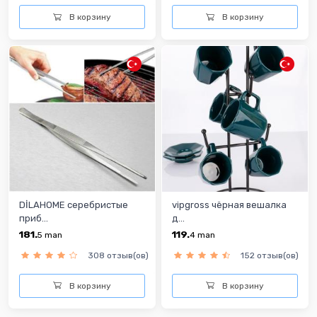
В корзину
В корзину
DİLAHOME cеребристые
vipgross чёрная вешалка
приб...
д...
181.
119.
5
man
4
man
308 отзыв(ов)
152 отзыв(ов)
В корзину
В корзину