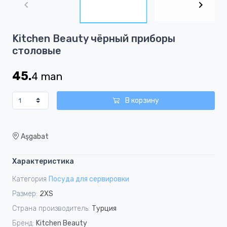
of
3
Item
Kitchen Beauty чёрный приборы
1
столовые
of
3
45.
4
man
В корзину
Aşgabat
Характеристика
Категория
Посуда для сервировки
Размер:
2XS
Страна производитель:
Турция
Бренд:
Kitchen Beauty