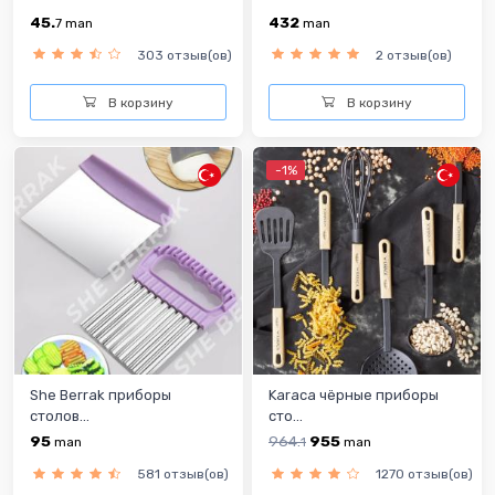
45.
432
7
man
man
303 отзыв(ов)
2 отзыв(ов)
В корзину
В корзину
-1%
She Berrak приборы
Karaca чёрные приборы
столов...
сто...
95
964.
955
man
1
man
581 отзыв(ов)
1270 отзыв(ов)