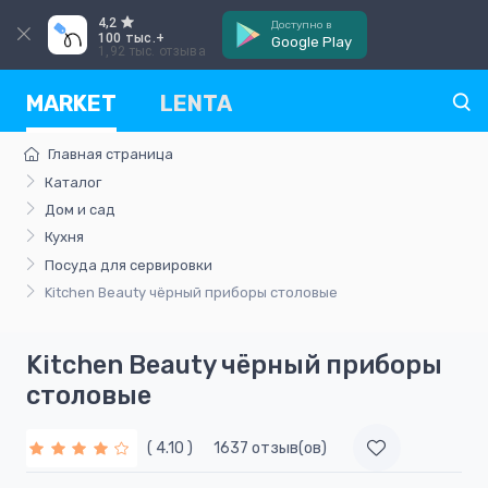
4,2
Доступно в
100 тыс.+
Google Play
1,92 тыс. отзыва
MARKET
LENTA
Главная страница
Каталог
Дом и сад
Кухня
Посуда для сервировки
Kitchen Beauty чёрный приборы столовые
Kitchen Beauty чёрный приборы
столовые
( 4.10 )
1637 отзыв(ов)