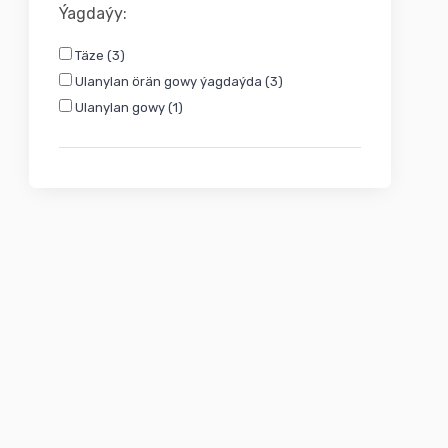
Ýagdaýy:
Täze (3)
Ulanylan örän gowy ýagdaýda (3)
Ulanylan gowy (1)