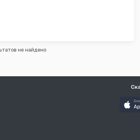
ьтатов не найдено
Ск
Dow
Ap