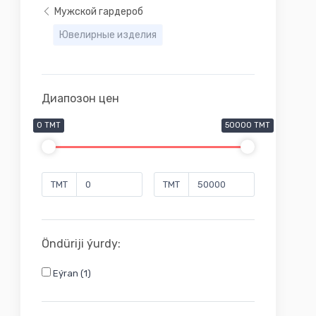
Мужской гардероб
Ювелирные изделия
Диапозон цен
0 TMT
50000 TMT
TMT
TMT
Öndüriji ýurdy:
Eýran (1)