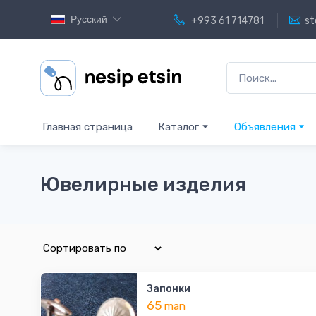
Русский
+993 61 714781
st
Главная страница
Каталог
Объявления
Ювелирные изделия
Запонки
65
man