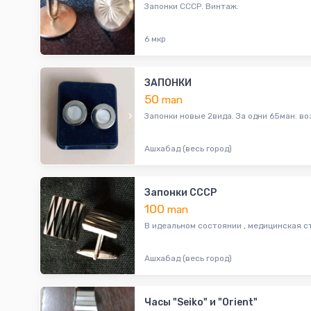
Запонки СССР. Винтаж.
6 мкр
ЗАПОНКИ
50
man
Запонки новые 2вида. За одни 65ман. в
Ашхабад (весь город)
Запонки СССР
100
man
В идеальном состоянии , медицинская с
Ашхабад (весь город)
Часы "Seiko" и "Orient"