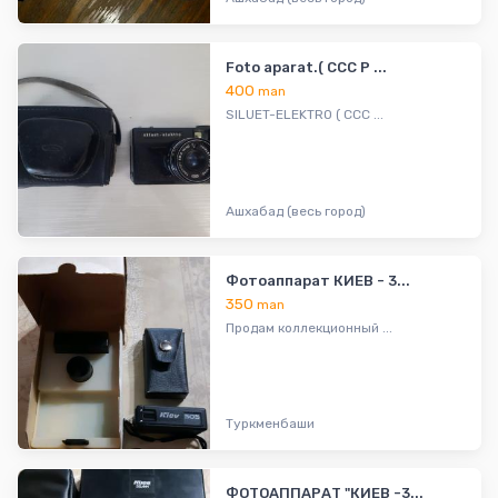
Foto aparat.( CCC P ...
400
man
SILUET-ELEKTRO ( CCC ...
Ашхабад (весь город)
Фотоаппарат КИЕВ - 3...
350
man
Продам коллекционный ...
Туркменбаши
ФОТОАППАРАТ "КИЕВ -3...