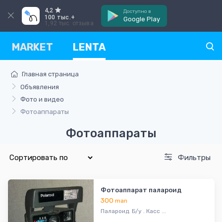
4,2
Доступно в
100 тыс.+
Google Play
1,92 тыс. отзыва
MARKET
LENTA
Главная страница
Объявления
Фото и видео
Фотоаппараты
Фотоаппараты
Фильтры
Фотоаппарат палароид
300
man
Палароид. Б/у . Касс ...