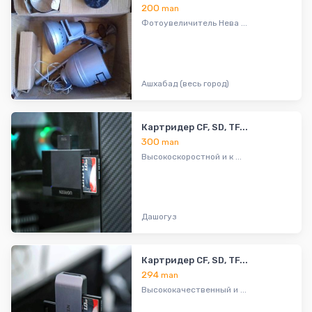
200
man
Фотоувеличитель Нева ...
Ашхабад (весь город)
Картридер CF, SD, TF...
300
man
Высокоскоростной и к ...
Дашогуз
Картридер CF, SD, TF...
294
man
Высококачественный и ...