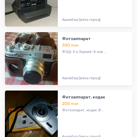
Ашхабад (весь город)
Фотоаппарат
300
man
ФЭД-3 и Зоркий-4 нов ...
Ашхабад (весь город)
Фотоаппарат, кодак
200
man
Фотоопарат, кодак. В ...
Ашхабад (весь город)