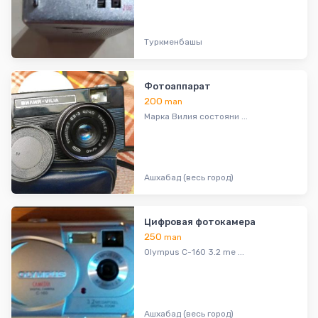
Туркменбашы
Фотоаппарат
200
man
Марка Вилия состояни ...
Ашхабад (весь город)
Цифровая фотокамера
250
man
Olympus C-160 3.2 me ...
Ашхабад (весь город)