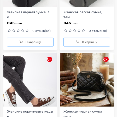
Женская чёрная сумка, 7
Женская легкая сумка,
о...
тём...
845
845
man
man
0 отзыв(ов)
0 отзыв(ов)
В корзину
В корзину
Женские коричневые кеды
Женская черная сумка
н...
чере...