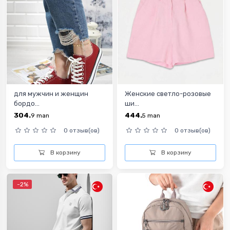
для мужчин и женщин
Женские светло-розовые
бордо...
ши...
304.
444.
9
man
5
man
0 отзыв(ов)
0 отзыв(ов)
В корзину
В корзину
-2%