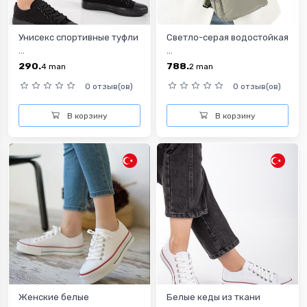
Унисекс спортивные туфли
Светло-серая водостойкая
...
...
290.
788.
4
man
2
man
0 отзыв(ов)
0 отзыв(ов)
В корзину
В корзину
Женские белые
Белые кеды из ткани