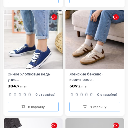
Синие хлопковые кеды
Женские бежево-
унис...
коричневые...
304.
589.
9
man
2
man
0 отзыв(ов)
0 отзыв(ов)
В корзину
В корзину