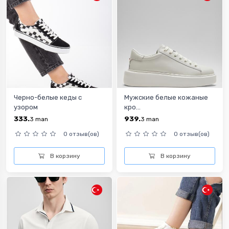
Черно-белые кеды с
Мужские белые кожаные
узором
кро...
333.
939.
3
man
3
man
0 отзыв(ов)
0 отзыв(ов)
В корзину
В корзину