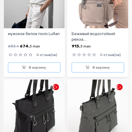
мужское белое поло Lufian
Бежевый водостойкий
рюкза...
683.
674.
913.
4
3
man
3
man
0 отзыв(ов)
0 отзыв(ов)
В корзину
В корзину