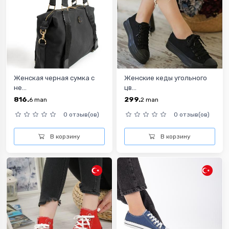
Женская черная сумка с
Женские кеды угольного
не...
цв...
816.
299.
6
man
2
man
0 отзыв(ов)
0 отзыв(ов)
В корзину
В корзину