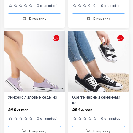
0 отзыв(ов)
0 отзыв(ов)
В корзину
В корзину
Унисекс лиловые кеды из
Guerre чёрный семейный
т...
ко...
290.
284.
4
man
5
man
0 отзыв(ов)
0 отзыв(ов)
В корзину
В корзину