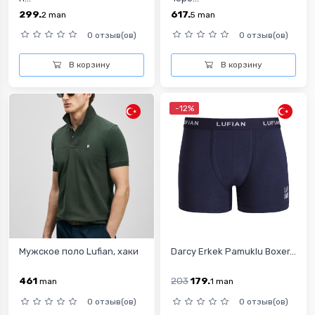
299.
617.
2
man
5
man
0 отзыв(ов)
0 отзыв(ов)
В корзину
В корзину
-12%
Мужское поло Lufian, хаки
Darcy Erkek Pamuklu Boxer...
461
203
179.
man
1
man
0 отзыв(ов)
0 отзыв(ов)