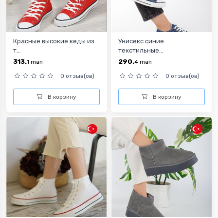
Красные высокие кеды из
Унисекс синие
т...
текстильные...
313.
290.
1
man
4
man
0 отзыв(ов)
0 отзыв(ов)
В корзину
В корзину