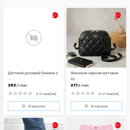
Детский розовый бикини с
Женская черная матовая
...
су...
282.
617.
7
man
5
man
0 отзыв(ов)
0 отзыв(ов)
В корзину
В корзину