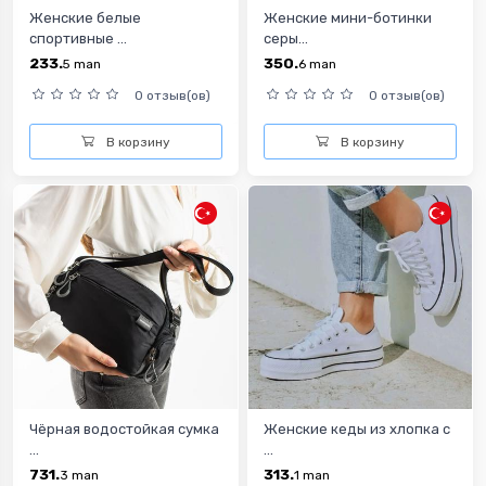
Женские белые
Женские мини-ботинки
спортивные ...
серы...
233.
350.
5
man
6
man
0 отзыв(ов)
0 отзыв(ов)
В корзину
В корзину
Чёрная водостойкая сумка
Женские кеды из хлопка с
...
...
731.
313.
3
man
1
man