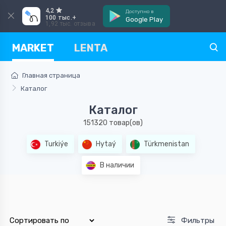
4,2
Доступно в
100 тыс.+
Google Play
1,92 тыс. отзыва
MARKET
LENTA
Главная страница
Каталог
Каталог
151320 товар(ов)
Turkiýe
Hytaý
Türkmenistan
В наличии
Фильтры