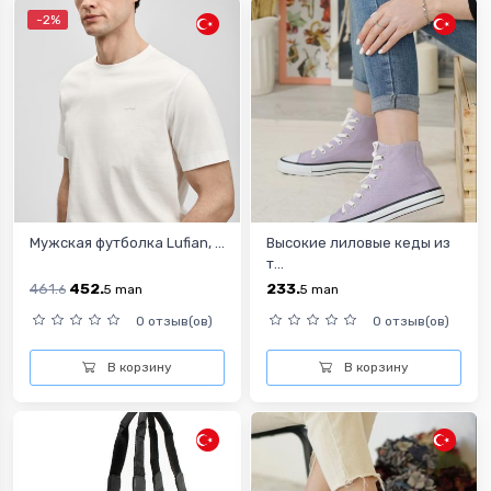
-2%
Мужская футболка Lufian, ...
Высокие лиловые кеды из
т...
461.
452.
233.
6
5
man
5
man
0 отзыв(ов)
0 отзыв(ов)
В корзину
В корзину