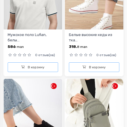
Мужское поло Lufian,
Белые высокие кеды из
белы...
тка...
586
318.
man
8
man
0 отзыв(ов)
0 отзыв(ов)
В корзину
В корзину