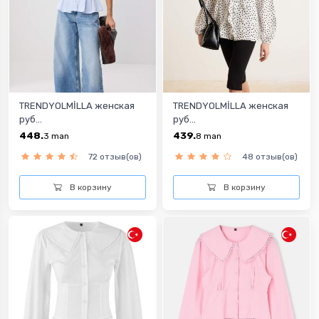
TRENDYOLMİLLA женская
TRENDYOLMİLLA женская
руб...
руб...
448.
439.
3
man
8
man
72 отзыв(ов)
48 отзыв(ов)
В корзину
В корзину