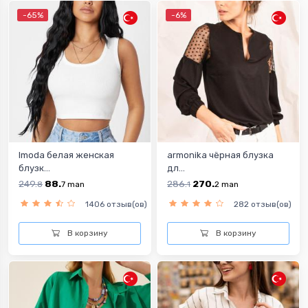
-65%
-6%
Imoda белая женская
armonika чёрная блузка
блузк...
дл...
249.
88.
286.
270.
8
7
man
1
2
man
1406 отзыв(ов)
282 отзыв(ов)
В корзину
В корзину