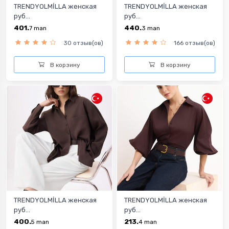
TRENDYOLMİLLA женская
TRENDYOLMİLLA женская
руб...
руб...
401.
440.
7
man
3
man
30 отзыв(ов)
166 отзыв(ов)
В корзину
В корзину
TRENDYOLMİLLA женская
TRENDYOLMİLLA женская
руб...
руб...
400.
213.
5
man
4
man