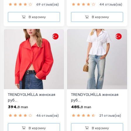
69 отзыв(ов)
44 отзыв(ов)
В корзину
В корзину
TRENDYOLMİLLA женская
TRENDYOLMİLLA женская
руб...
руб...
394.
485.
8
man
8
man
46 отзыв(ов)
21 отзыв(ов)
В корзину
В корзину