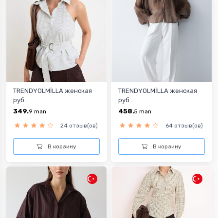
TRENDYOLMİLLA женская
TRENDYOLMİLLA женская
руб...
руб...
349.
458.
9
man
5
man
24 отзыв(ов)
64 отзыв(ов)
В корзину
В корзину