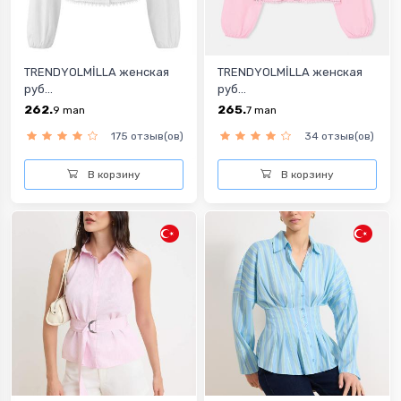
TRENDYOLMİLLA женская
TRENDYOLMİLLA женская
руб...
руб...
262.
265.
9
man
7
man
175 отзыв(ов)
34 отзыв(ов)
В корзину
В корзину