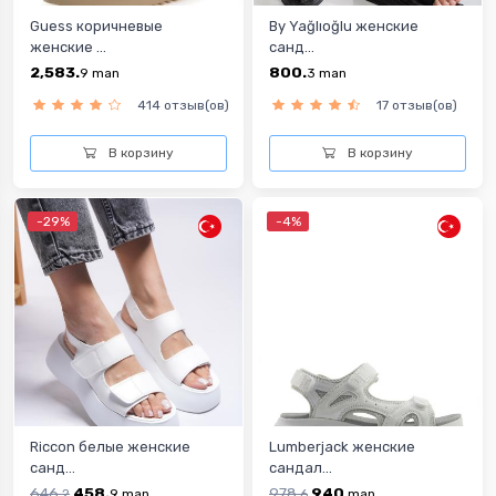
Guess коричневые
By Yağlıoğlu женские
женские ...
санд...
2,583.
800.
9
man
3
man
414 отзыв(ов)
17 отзыв(ов)
В корзину
В корзину
-29%
-4%
Riccon белыe женскиe
Lumberjack женские
санд...
сандал...
646.
458.
978.
940
2
9
man
6
man