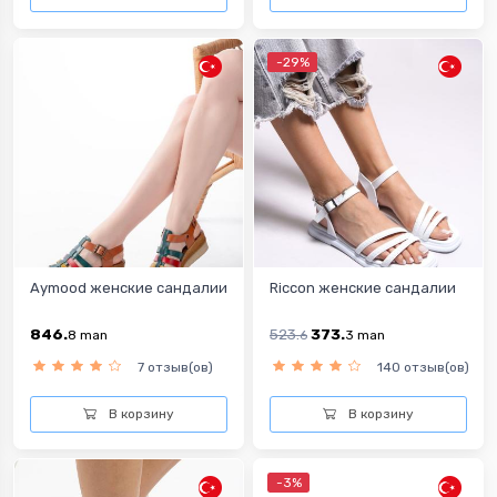
-29%
Aymood женские сандалии
Riccon женские сандалии
846.
523.
373.
8
man
6
3
man
7 отзыв(ов)
140 отзыв(ов)
В корзину
В корзину
-3%