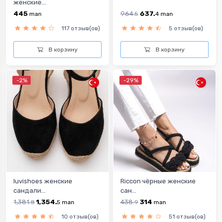
женские...
445
964.
637.
man
5
4
man
117 отзыв(ов)
5 отзыв(ов)
В корзину
В корзину
-2%
-29%
luvishoes женские
Riccon чёрныe женскиe
сандали...
сан...
1,381.
1,354.
438.
314
8
5
man
9
man
10 отзыв(ов)
51 отзыв(ов)