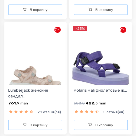
В корзину
В корзину
-25%
Lumberjack женские
Polaris Halı фиолетовые ж...
сандал...
761.
558.
422.
9
man
8
3
man
29 отзыв(ов)
5 отзыв(ов)
В корзину
В корзину