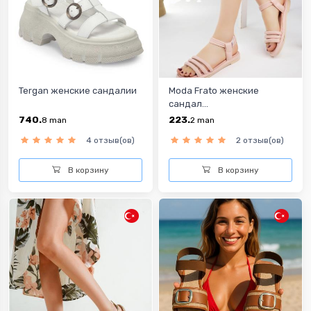
Tergan женские сандалии
Moda Frato женские
сандал...
740.
223.
8
man
2
man
4 отзыв(ов)
2 отзыв(ов)
В корзину
В корзину