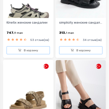
Kinetix женские сандалии
simplicity женские сандал...
747.
313.
9
man
1
man
53 отзыв(ов)
34 отзыв(ов)
В корзину
В корзину