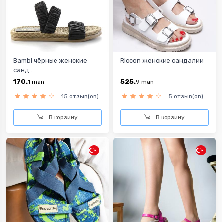
Bambi чёрные женские
Riccon женские сандалии
санд...
170.
525.
1
man
9
man
15 отзыв(ов)
5 отзыв(ов)
В корзину
В корзину