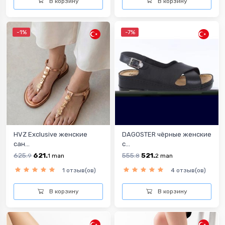
В корзину
В корзину
-1%
-7%
HVZ Exclusive женские
DAGOSTER чёрныe женскиe
сан...
с...
625.
621.
555.
521.
9
1
man
8
2
man
1 отзыв(ов)
4 отзыв(ов)
В корзину
В корзину