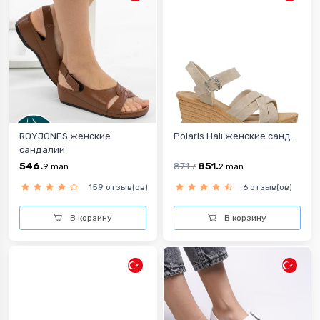
ROYJONES женские
Polaris Halı женские санд...
сандалии
546.
871.
851.
9
man
7
2
man
159 отзыв(ов)
6 отзыв(ов)
В корзину
В корзину