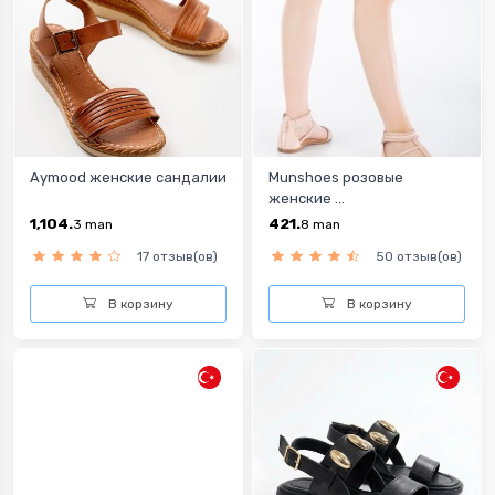
Aymood женские сандалии
Munshoes розовыe
женскиe ...
1,104.
421.
3
man
8
man
17 отзыв(ов)
50 отзыв(ов)
В корзину
В корзину