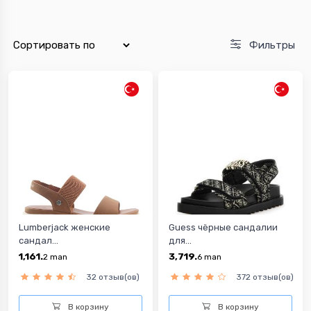
Фильтры
Lumberjack женские
Guess чёрные сандалии
сандал...
для...
1,161.
3,719.
2
man
6
man
32 отзыв(ов)
372 отзыв(ов)
В корзину
В корзину