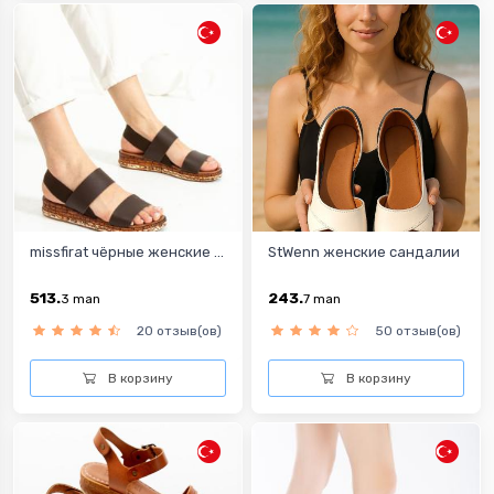
missfirat чёрныe женскиe ...
StWenn женские сандалии
513.
243.
3
man
7
man
20 отзыв(ов)
50 отзыв(ов)
В корзину
В корзину