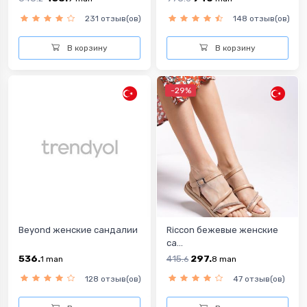
231 отзыв(ов)
148 отзыв(ов)
В корзину
В корзину
-29%
Beyond женские сандалии
Riccon бежевыe женскиe
са...
536.
415.
297.
1
man
6
8
man
128 отзыв(ов)
47 отзыв(ов)