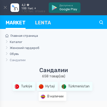
4,2
Доступно в
100 тыс.+
Google Play
1,92 тыс. отзыва
MARKET
LENTA
Главная страница
Каталог
Женский гардероб
Обувь
Сандалии
Сандалии
658 товар(ов)
Turkiýe
Hytaý
Türkmenistan
В наличии