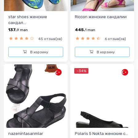
star shoes женские
Riccon женские сандалии
сандал...
137.
445.
9
man
1
man
45 отзыв(ов)
6 отзыв(ов)
В корзину
В корзину
-34%
nazenintasarımlar
Polaris 5 Nokta женские с...