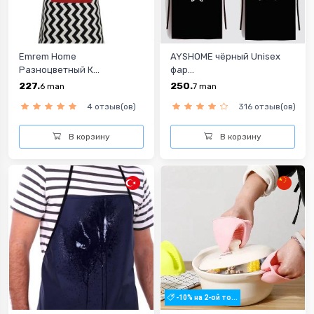
Emrem Home
AYSHOME чёрный Unisex
Разноцветный К...
фар...
227.
250.
6
man
7
man
4 отзыв(ов)
316 отзыв(ов)
В корзину
В корзину
-10% на 2-ой то...