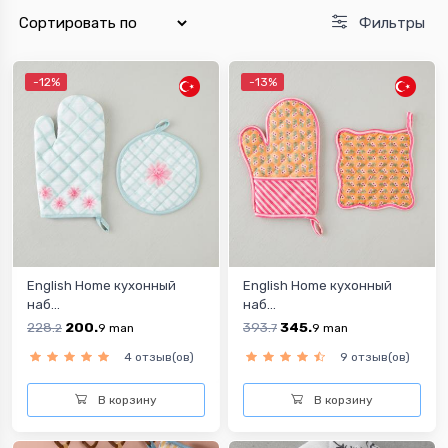
Фильтры
-12%
-13%
English Home кухонный
English Home кухонный
наб...
наб...
228.
200.
393.
345.
2
9
man
7
9
man
4 отзыв(ов)
9 отзыв(ов)
В корзину
В корзину