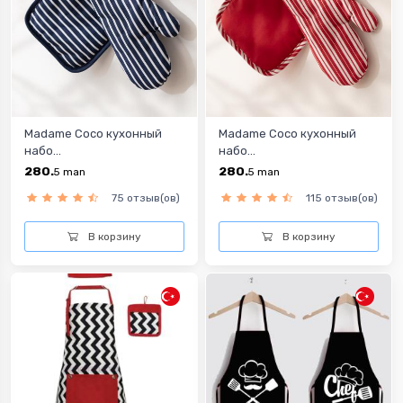
Madame Coco кухонный
Madame Coco кухонный
набо...
набо...
280.
280.
5
man
5
man
75 отзыв(ов)
115 отзыв(ов)
В корзину
В корзину