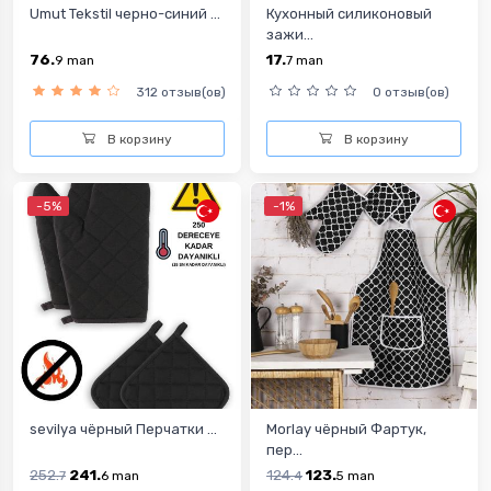
Umut Tekstil черно-синий ...
Кухонный силиконовый
зажи...
76.
17.
9
man
7
man
312 отзыв(ов)
0 отзыв(ов)
В корзину
В корзину
-5%
-1%
sevilya чёрный Перчатки ...
Morlay чёрный Фартук,
пер...
252.
241.
124.
123.
7
6
man
4
5
man