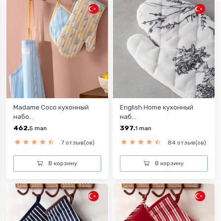
Madame Coco кухонный
English Home кухонный
набо...
наб...
462.
397.
5
man
1
man
7 отзыв(ов)
84 отзыв(ов)
В корзину
В корзину