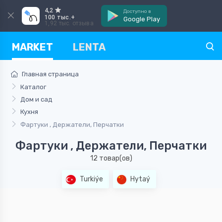
4,2
Доступно в
100 тыс.+
Google Play
1,92 тыс. отзыва
MARKET
LENTA
Главная страница
Каталог
Дом и сад
Кухня
Фартуки , Держатели, Перчатки
Фартуки , Держатели, Перчатки
12 товар(ов)
Turkiýe
Hytaý