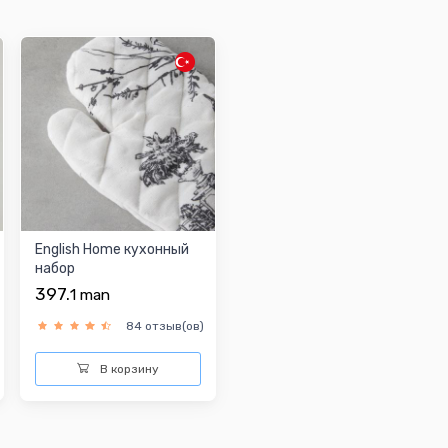
English Home кухонный
набор
397.
1
man
84 отзыв(ов)
В корзину