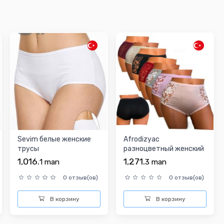
Sevim белые женские
Afrodizyac
трусы
разноцветный женский
трусы
1,016.
1,271.
1
man
3
man
0 отзыв(ов)
0 отзыв(ов)
В корзину
В корзину