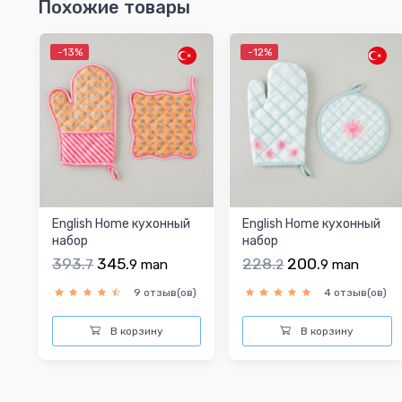
Похожие товары
-13%
-12%
English Home кухонный
English Home кухонный
набор
набор
393.
345.
228.
200.
7
9
man
2
9
man
9 отзыв(ов)
4 отзыв(ов)
В корзину
В корзину