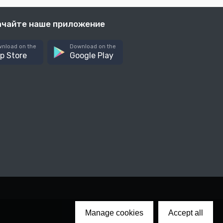
ачайте наше приложение
nload on the
Download on the
p Store
Google Play
Manage cookies
Accept all