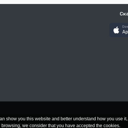
Ск
Dow
Ap
an show you this website and better understand how you use it,
red by OpenTrade Commerce
nue browsing, we consider that you have accepted the cookies.