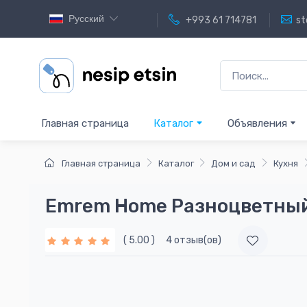
Русский
+993 61 714781
st
Главная страница
Каталог
Объявления
Главная страница
Каталог
Дом и сад
Кухня
Emrem Home Разноцветный
( 5.00 )
4 отзыв(ов)