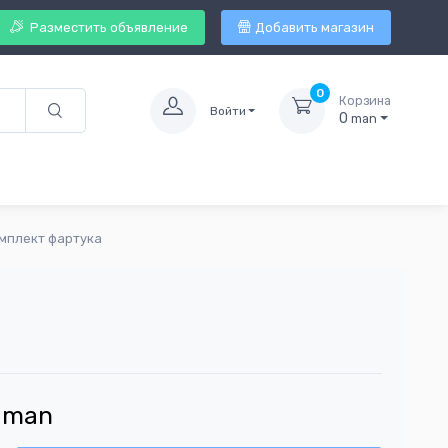
Разместить объявление
Добавить магазин
0
Корзина
Войти
0
man
мплект фартука
man