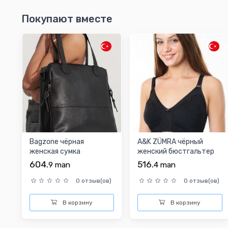
Покупают вместе
Bagzone чёрная
A&K ZÜMRA чёрный
женская сумка
женский бюстгальтер
604.
516.
9
man
4
man
0 отзыв(ов)
0 отзыв(ов)
В корзину
В корзину