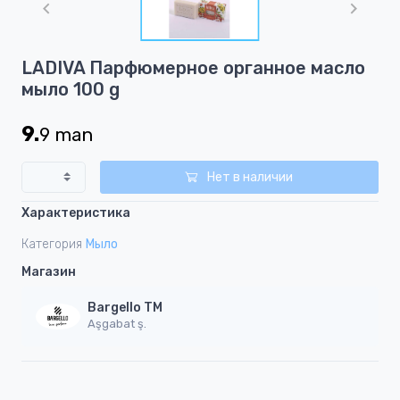
of
1
Item
LADIVA Парфюмерное органное масло
1
мыло 100 g
of
1
9.
9
man
Нет в наличии
Характеристика
Категория
Мыло
Магазин
Bargello TM
Aşgabat ş.