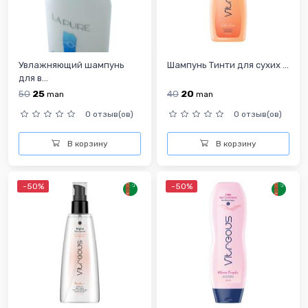
Увлажняющий шампунь
Шампунь Тинти для сухих ...
для в...
50
25
40
20
man
man
0 отзыв(ов)
0 отзыв(ов)
В корзину
В корзину
-50%
-50%