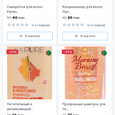
Сыворотка для волос
Кондиционер для волос
Регин...
Лун...
80
40
40
20
man
man
0 отзыв(ов)
0 отзыв(ов)
В корзину
В корзину
-53%
-49%
Питательный и
Прозрачный шампунь для
увлажняющий...
те...
55
26
45
23