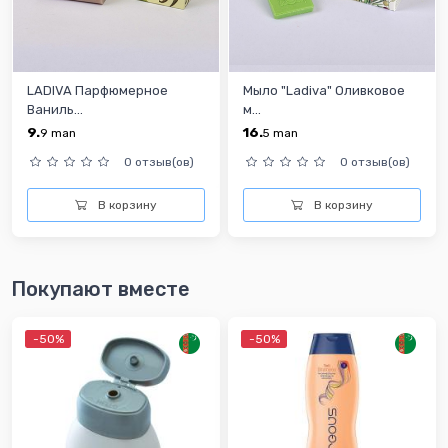
LADIVA Парфюмерное
Мыло "Ladiva" Оливковое
Ваниль...
м...
9.
16.
9
man
5
man
0 отзыв(ов)
0 отзыв(ов)
В корзину
В корзину
Покупают вместе
-50%
-50%