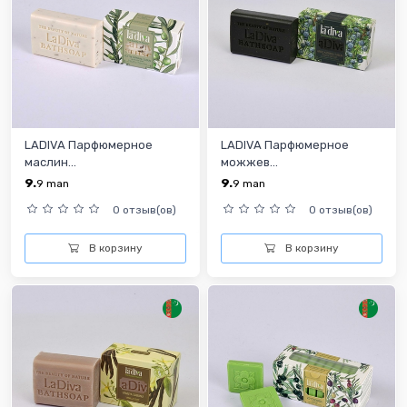
LADIVA Парфюмерное
LADIVA Парфюмерное
маслин...
можжев...
9.
9.
9
man
9
man
0 отзыв(ов)
0 отзыв(ов)
В корзину
В корзину