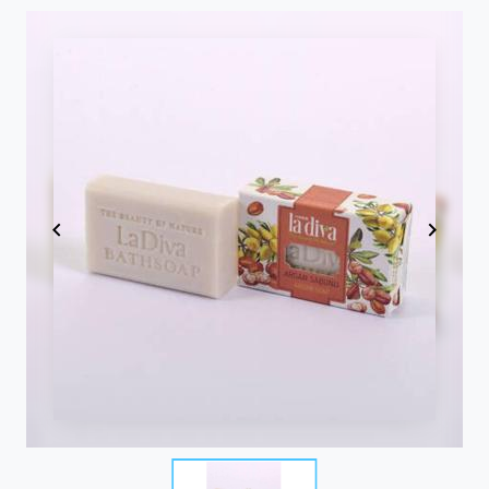
Item
1