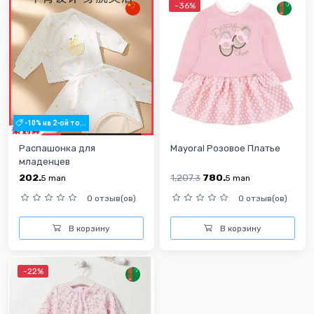
-36%
-10% на 2-ой то...
Распашонка для
Mayoral Розовое Платье
младенцев
202.
1,207.
780.
5
man
3
5
man
0 отзыв(ов)
0 отзыв(ов)
В корзину
В корзину
-22%