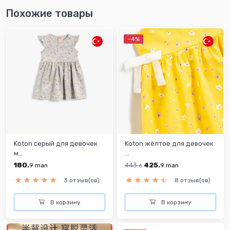
Похожие товары
-4%
Koton серый для девочек
Koton жёлтое для девочек
м...
...
180.
443.
425.
9
man
6
9
man
3 отзыв(ов)
8 отзыв(ов)
В корзину
В корзину