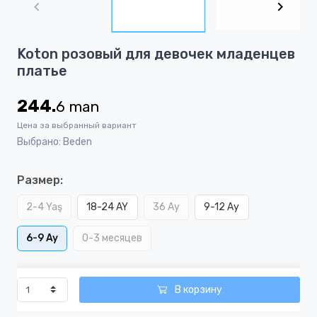
of
2
Item
Koton розовый для девочек младенцев
1
платье
of
2
244.
6
man
Цена за выбранный вариант
Выбрано: Beden
Размер:
2-4 Yaş
18-24 AY
36 Ay
9-12 Ay
6-9 Ay
0-3 месяцев
В корзину