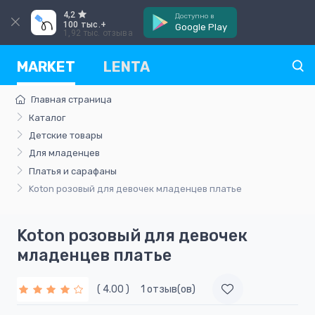
4,2
Доступно в
100 тыс.+
Google Play
1,92 тыс. отзыва
MARKET
LENTA
Главная страница
Каталог
Детские товары
Для младенцев
Платья и сарафаны
Koton розовый для девочек младенцев платье
Koton розовый для девочек
младенцев платье
( 4.00 )
1 отзыв(ов)