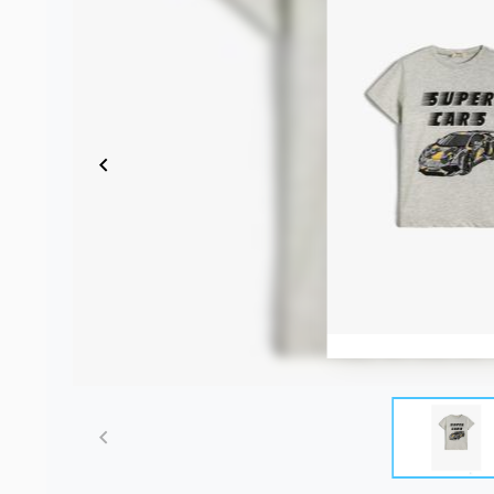
Item
1
of
3
Item