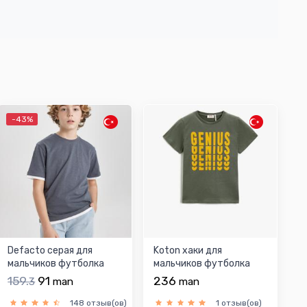
-43%
Defacto серая для
Koton хаки для
мальчиков футболка
мальчиков футболка
159.
91
236
3
man
man
148 отзыв(ов)
1 отзыв(ов)