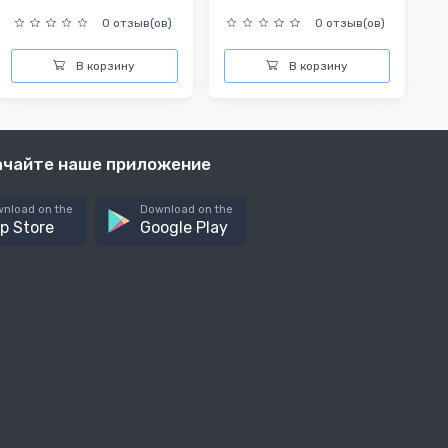
0 отзыв(ов)
0 отзыв(ов)
В корзину
В корзину
ачайте наше приложение
nload on the
Download on the
p Store
Google Play