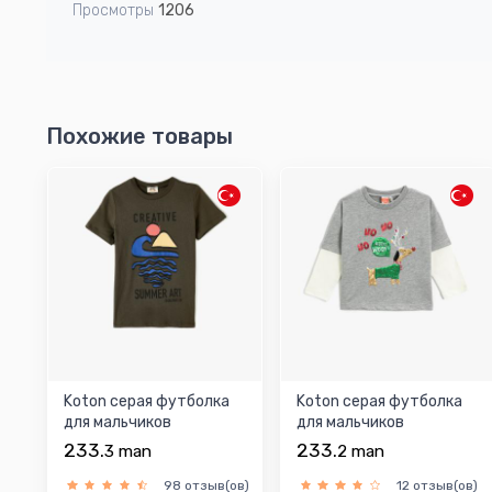
Просмотры
1206
Похожие товары
Koton серая футболка
Koton серая футболка
для мальчиков
для мальчиков
233.
233.
3
man
2
man
98 отзыв(ов)
12 отзыв(ов)