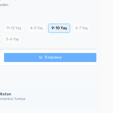
Beden
11-12 Yaş
4-5 Yaş
9-10 Yaş
6-7 Yaş
5-6 Yaş
В корзину
Koton
Istanbul, Turkiye