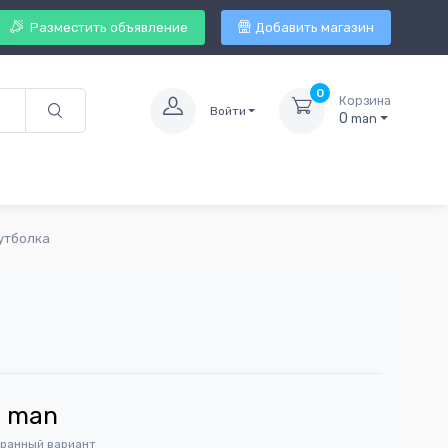
Разместить объявление
Добавить магазин
0
Корзина
Войти
0
man
футболка
8
man
бранный вариант