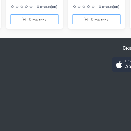
0 отзыв(ов)
0 отзыв(ов)
В корзину
В корзину
Ск
Dow
Ap