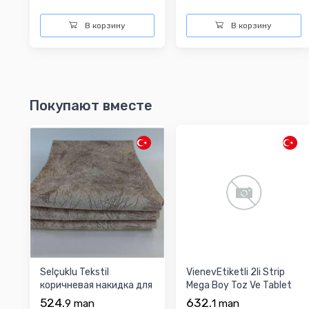
В корзину
В корзину
Покупают вместе
Selçuklu Tekstil
VienevEtiketli 2li Strip
коричневая накидка для
Mega Boy Toz Ve Tablet
дивана
Deterjan Sak...
524.
632.
9
man
1
man