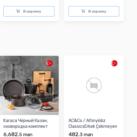
В корзину
В корзину
Karaca Чёрный Казан,
AC&Co / Altınyıldız
сковородка комплект
ClassicsErkek Çekmeyen
Pamuklu Kumaş Sli...
6,682.
482.
5
man
3
man