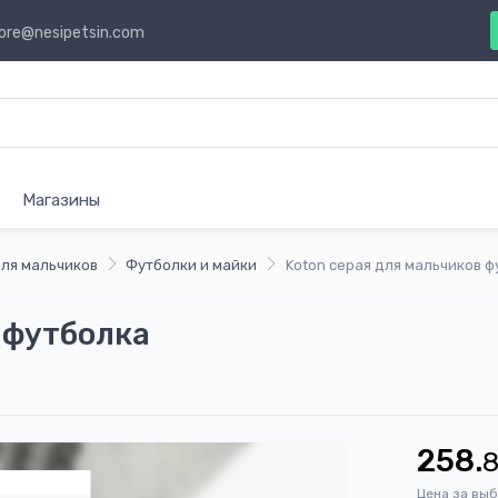
ore@nesipetsin.com
Магазины
ля мальчиков
Футболки и майки
Koton серая для мальчиков 
 футболка
258.
Цена за вы