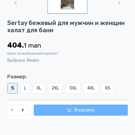
of
1
Item
Sertay бежевый для мужчин и женщин
1
халат для бани
of
1
404.
1
man
Цена за выбранный вариант
Выбрано: Beden
Размер:
S
L
XL
2XL
3XL
4XL
XS
В корзину