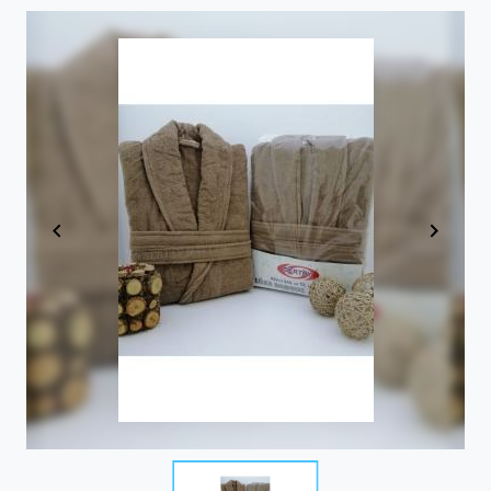
Item
1