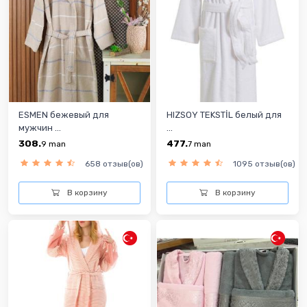
ESMEN бежевый для
HIZSOY TEKSTİL белый для
мужчин ...
...
308.
477.
9
man
7
man
658 отзыв(ов)
1095 отзыв(ов)
В корзину
В корзину