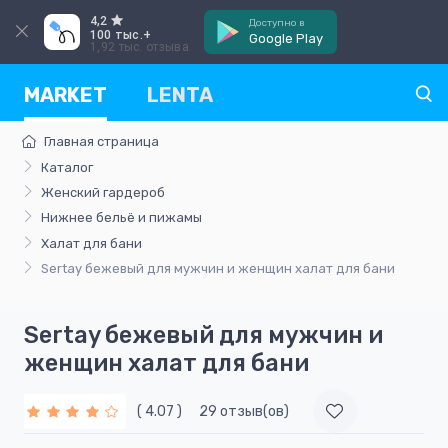
4,2
Доступно в
100 тыс.+
Google Play
1,92 тыс. отзыва
MARKET
LENTA
Главная страница
Каталог
Женский гардероб
Нижнее бельё и пижамы
Халат для бани
Sertay бежевый для мужчин и женщин халат для бани
Sertay бежевый для мужчин и
женщин халат для бани
( 4.07 )
29 отзыв(ов)