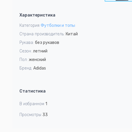
15
Item
1
Характеристика
of
15
Категория
Футболки и топы
Страна производитель:
Китай
Рукава:
без рукавов
Сезон:
летний
Пол:
женский
Бренд:
Adidas
Статистика
В избранном
1
Просмотры
33