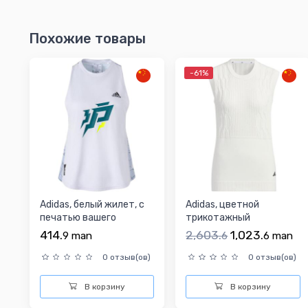
Похожие товары
-61%
Adidas, белый жилет, с
Adidas, цветной
печатью вашего
трикотажный
логотипа, для бега
спортивный белый
414.
2,603.
1,023.
9
man
6
6
man
жилет, с печать...
0 отзыв(ов)
0 отзыв(ов)
В корзину
В корзину