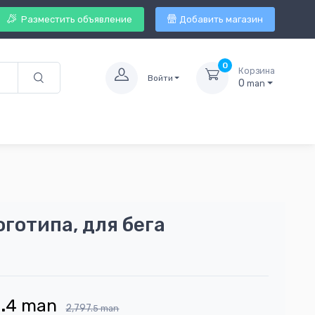
Разместить объявление
Добавить магазин
0
Корзина
Войти
0
man
готипа, для бега
.
4
man
2,797.
5
man