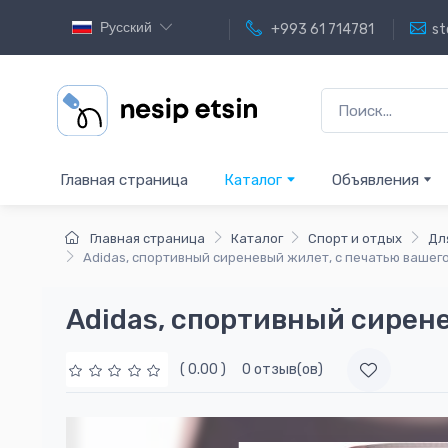
Русский
+993 61 714781
st
Главная страница
Каталог
Объявления
Главная страница
Каталог
Спорт и отдых
Дл
Adidas, спортивный сиреневый жилет, с печатью вашего
Adidas, спортивный сирене
( 0.00 )
0 отзыв(ов)