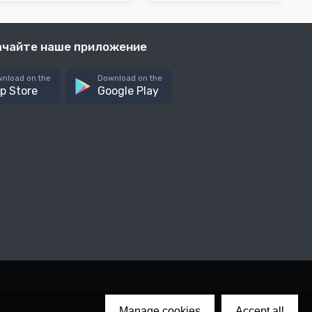
ачайте наше приложение
nload on the
Download on the
p Store
Google Play
Manage cookies
Accept all