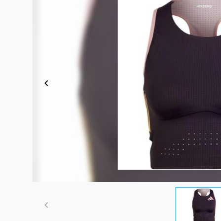
Item
1
of