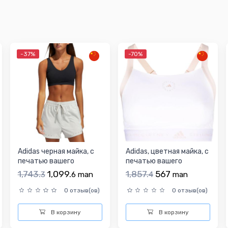
-37%
-70%
Adidas черная майка, с
Adidas, цветная майка, с
печатью вашего
печатью вашего
логотипа
логотипа
1,743.
1,099.
1,857.
567
3
6
man
4
man
0 отзыв(ов)
0 отзыв(ов)
В корзину
В корзину