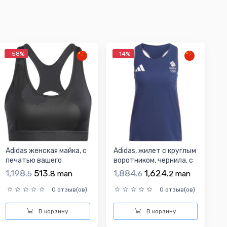
-58%
-14%
Adidas женская майка, с
Adidas, жилет с круглым
печатью вашего
воротником, чернила, с
логотипа
печатью вашег...
1,198.
513.
1,884.
1,624.
5
8
man
6
2
man
0 отзыв(ов)
0 отзыв(ов)
В корзину
В корзину