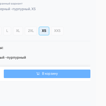
бранный вариант
Черный -пурпурный, XS
L
XL
2XL
XS
XXS
ы:
ый -пурпурный
В корзину