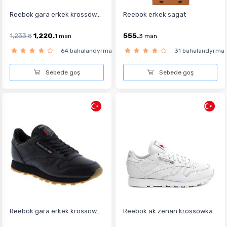
Reebok gara erkek krossow...
Reebok erkek sagat
1,233.
1,220.
555.
8
1
man
3
man
64 bahalandyrma
31 bahalandyrma
Sebede goş
Sebede goş
Reebok gara erkek krossow...
Reebok ak zenan krossowka