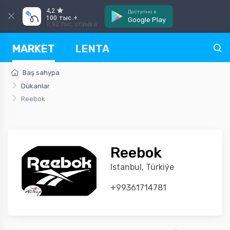
4,2
Доступно в
100 тыс.+
Google Play
1,92 тыс. отзыва
MARKET
LENTA
Baş sahypa
Dükanlar
Reebok
Reebok
Istanbul, Türkiýe
+99361714781