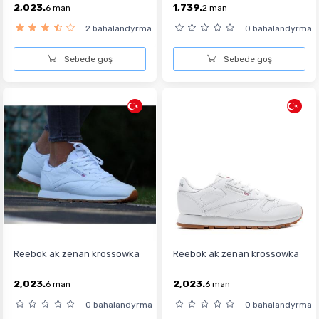
2,023.
1,739.
6
man
2
man
2 bahalandyrma
0 bahalandyrma
Sebede goş
Sebede goş
Reebok ak zenan krossowka
Reebok ak zenan krossowka
2,023.
2,023.
6
man
6
man
0 bahalandyrma
0 bahalandyrma