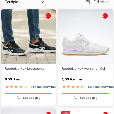
Filterler
Reebok erkek krossowka
Reebok erkek we zenan üçi...
909.
1,094.
9
man
6
man
51 bahalandyrma
116 bahalandyrma
Sebede goş
Sebede goş
-1%