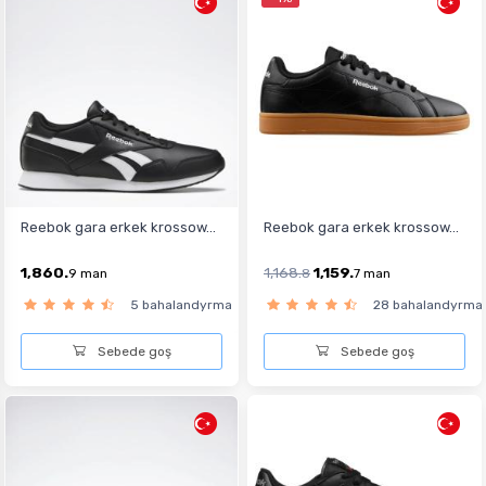
Reebok gara erkek krossow...
Reebok gara erkek krossow...
1,860.
1,168.
1,159.
9
man
8
7
man
5 bahalandyrma
28 bahalandyrma
Sebede goş
Sebede goş