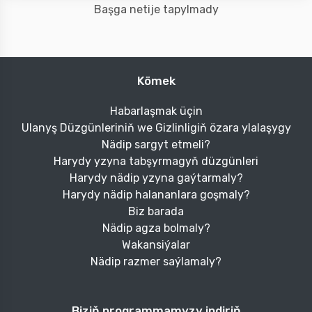
Başga netije tapylmady
Kömek
Habarlaşmak üçin
Ulanyş Düzgünleriniň we Gizlinligiň özara ylalaşygy
Nädip sargyt etmeli?
Harydy yzyna tabşyrmagyň düzgünleri
Harydy nädip yzyna gaýtarmaly?
Harydy nädip halananlara goşmaly?
Biz barada
Nädip agza bolmaly?
Wakansiýalar
Nädip razmer saýlamaly?
Biziň programmamyzy indiriň