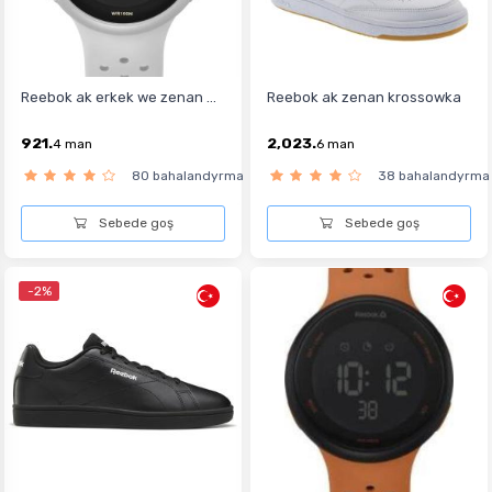
Reebok ak erkek we zenan ...
Reebok ak zenan krossowka
921.
2,023.
4
man
6
man
80 bahalandyrma
38 bahalandyrma
Sebede goş
Sebede goş
-2%