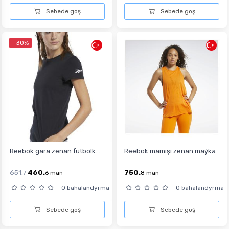
Sebede goş
Sebede goş
-30%
Reebok gara zenan futbolk...
Reebok mämişi zenan maýka
651.
460.
750.
7
6
man
8
man
0 bahalandyrma
0 bahalandyrma
Sebede goş
Sebede goş