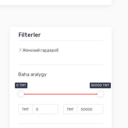
Filterler
Женский гардероб
Baha aralygy
0 TMT
50000 TMT
TMT
TMT