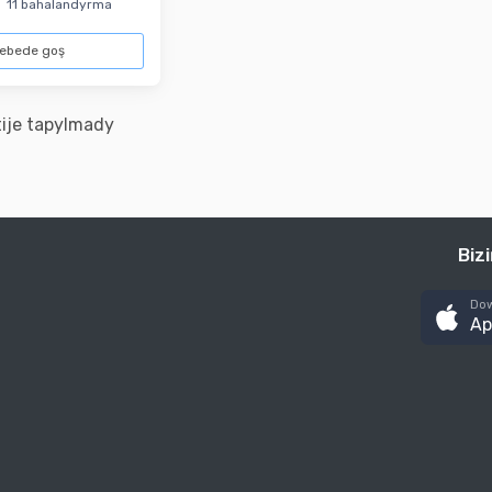
11 bahalandyrma
ebede goş
ije tapylmady
Biz
Dow
Ap