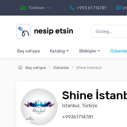
Türkmen
+993 61 714781
st
Baş sahypa
Katalog
Bildirişler
Dükanla
Baş sahypa
Dükanlar
Shine İstanbul
Shine İstan
Istanbul, Türkiýe
+99361714781