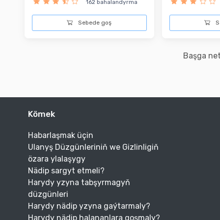
162 bahalandyrma
Sebede goş
S
Başga net
Kömek
Habarlaşmak üçin
Ulanyş Düzgünleriniň we Gizlinligiň
özara ylalaşygy
Nädip sargyt etmeli?
Harydy yzyna tabşyrmagyň
düzgünleri
Harydy nädip yzyna gaýtarmaly?
Harydy nädip halananlara goşmaly?