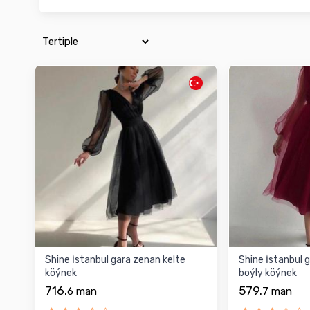
Shine İstanbul gara zenan kelte
Shine İstanbul 
köýnek
boýly köýnek
716.
579.
6
man
7
man