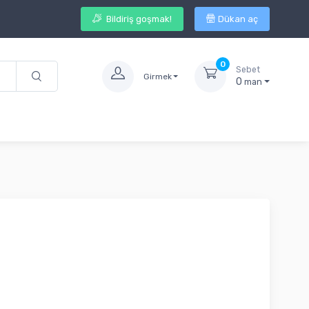
Bildiriş goşmak!
Dükan aç
0
Sebet
Girmek
0
man