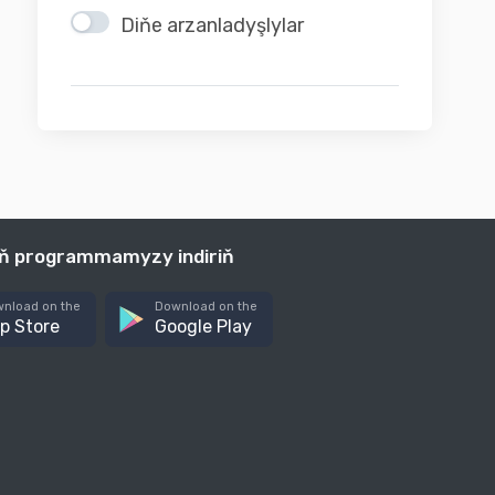
Diňe arzanladyşlylar
iň programmamyzy indiriň
nload on the
Download on the
p Store
Google Play