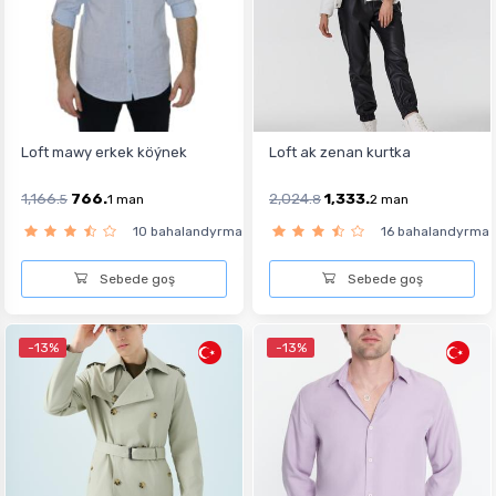
Loft mawy erkek köýnek
Loft ak zenan kurtka
1,166.
766.
2,024.
1,333.
5
1
man
8
2
man
10 bahalandyrma
16 bahalandyrma
Sebede goş
Sebede goş
-13%
-13%