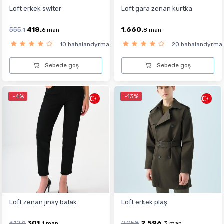
Loft erkek switer
Loft gara zenan kurtka
555.
418.
1,660.
1
6
man
8
man
10 bahalandyrma
20 bahalandyrma
Sebede goş
Sebede goş
-4%
-13%
Loft zenan jinsy balak
Loft erkek plaş
312.
301.
2,958
2,596.
8
1
man
3
man