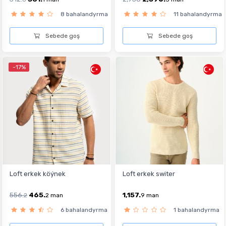
8 bahalandyrma
11 bahalandyrma
Sebede goş
Sebede goş
-17%
Loft erkek köýnek
Loft erkek switer
556.
465.
1,157.
2
2
man
9
man
6 bahalandyrma
1 bahalandyrma