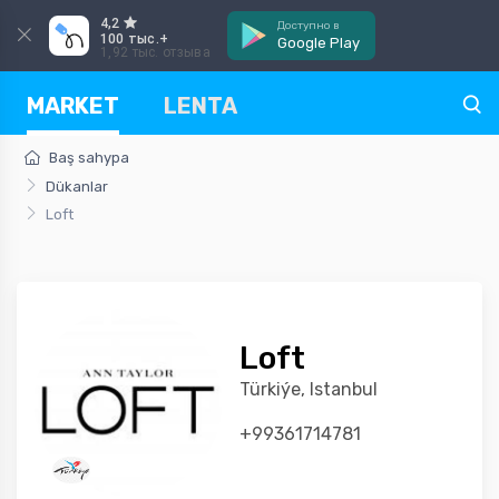
4,2
Доступно в
100 тыс.+
Google Play
1,92 тыс. отзыва
MARKET
LENTA
Baş sahypa
Dükanlar
Loft
Loft
Türkiýe, Istanbul
+99361714781