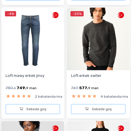
-4%
-25%
Loft mawy erkek jinsy
Loft erkek switer
780.
749.
769
577.
6
9
man
9
man
2 bahalandyrma
4 bahalandyrma
Sebede goş
Sebede goş