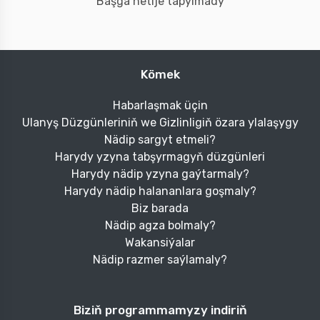
Başga netije tapylmady
Kömek
Habarlaşmak üçin
Ulanyş Düzgünleriniň we Gizlinligiň özara ylalaşygy
Nädip sargyt etmeli?
Harydy yzyna tabşyrmagyň düzgünleri
Harydy nädip yzyna gaýtarmaly?
Harydy nädip halananlara goşmaly?
Biz barada
Nädip agza bolmaly?
Wakansiýalar
Nädip razmer saýlamaly?
Biziň programmamyzy indiriň