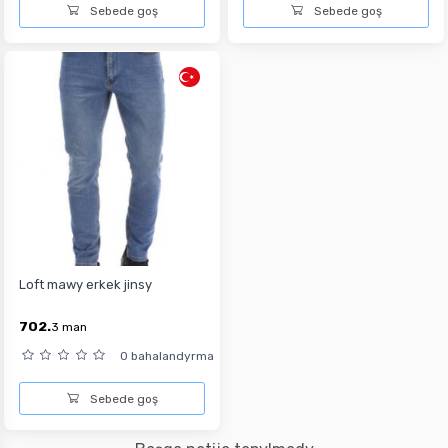
Sebede goş
Sebede goş
Loft mawy erkek jinsy
702.
3
man
0 bahalandyrma
Sebede goş