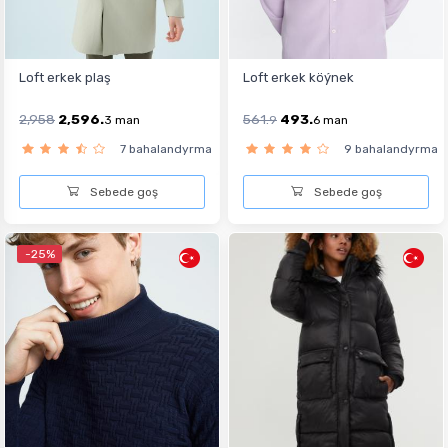
Loft erkek plaş
Loft erkek köýnek
2,958
2,596.
561.
493.
3
man
9
6
man
7 bahalandyrma
9 bahalandyrma
Sebede goş
Sebede goş
-25%