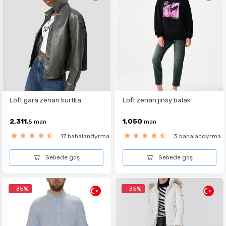
Loft gara zenan kurtka
Loft zenan jinsy balak
2,311.
1,050
5
man
man
17 bahalandyrma
3 bahalandyrma
Sebede goş
Sebede goş
-35%
-35%