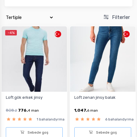
Filterler
-4%
Loft gök erkek jinsy
Loft zenan jinsy balak
808.
776.
1,047.
2
4
man
6
man
1 bahalandyrma
6 bahalandyrma
Sebede goş
Sebede goş