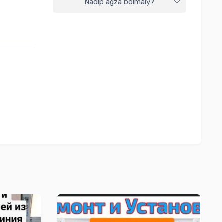
Nädip agza bolmaly?