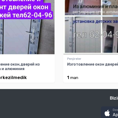
Penjireler
ение окон,дверей из
Изготовление окон двере
 и алюминия
rkezilmedik
1
man
Biz
Dow
Ap