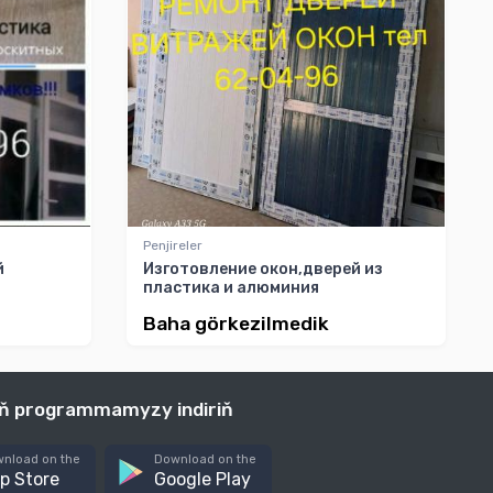
Penjireler
й
Изготовление окон,дверей из
пластика и алюминия
Baha görkezilmedik
iň programmamyzy indiriň
nload on the
Download on the
p Store
Google Play