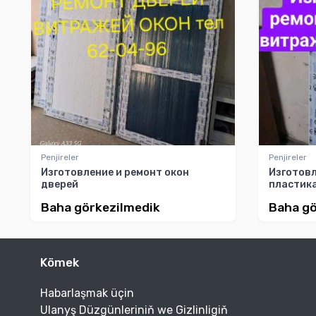
Penjireler
Penjireler
Изготовление и ремонт окон
Изготовл
дверей
пластика
Baha görkezilmedik
Baha gö
Kömek
Habarlaşmak üçin
Ulanyş Düzgünleriniň we Gizlinligiň