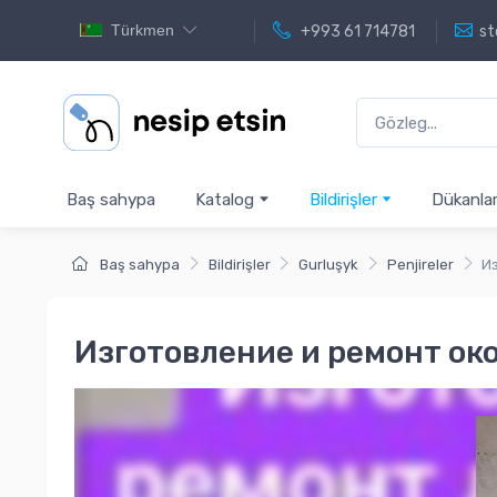
Türkmen
+993 61 714781
st
Baş sahypa
Katalog
Bildirişler
Dükanla
Baş sahypa
Bildirişler
Gurluşyk
Penjireler
И
Изготовление и ремонт ок