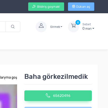
Bildiriş goşmak!
Dükan aç
0
Sebet
Girmek
0
man
Baha görkezilmedik
laryma goş
65620496