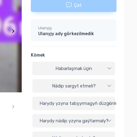
Çat
Ulanyjy
Ulanyjy ady görkezilmedik
Kömek
Habarlaşmak üçin
Nädip sargyt etmeli?
Harydy yzyna tabşyrmagyň düzgünleri
Harydy nädip yzyna gaýtarmaly?