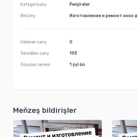
Kategoriyasy
Penjireler
1
Beýany
Изготовление и ремонт окон 
Halanan sany
0
Seredilen sany
193
Goýulan senesi
1 ýyl öň
Meňzeş bildirişler