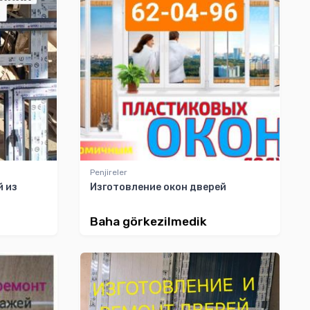
Penjireler
й из
Изготовление окон дверей
Baha görkezilmedik