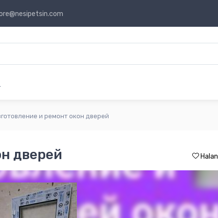
ore@nesipetsin.com
r
зготовление и ремонт окон дверей
он дверей
Halan