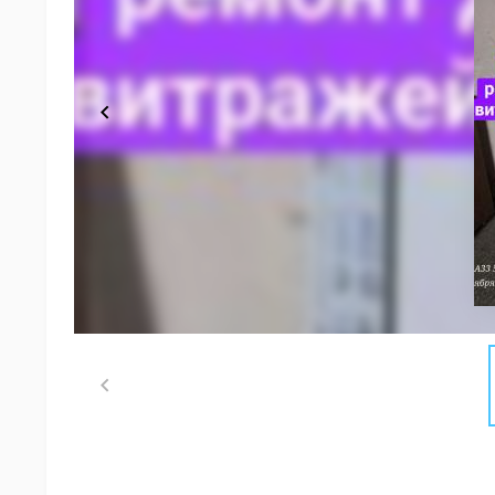
Item
1
of
1
Item
1
of