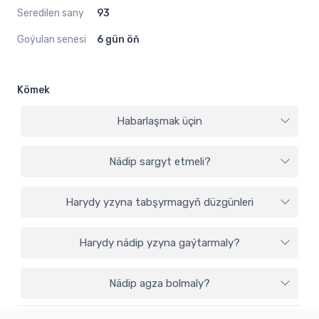
Seredilen sany
93
Goýulan senesi
6 gün öň
Kömek
Habarlaşmak üçin
Nädip sargyt etmeli?
Harydy yzyna tabşyrmagyň düzgünleri
Harydy nädip yzyna gaýtarmaly?
Nädip agza bolmaly?