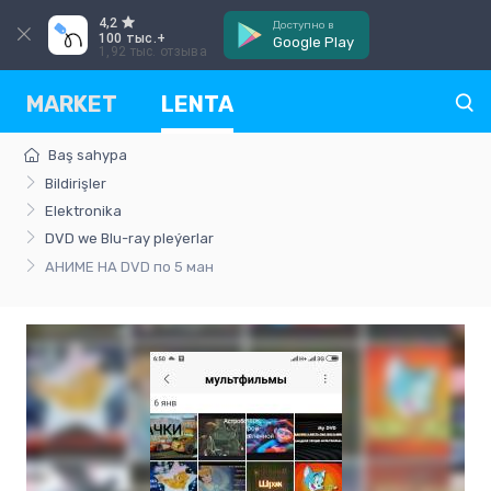
4,2
Доступно в
100 тыс.+
Google Play
1,92 тыс. отзыва
MARKET
LENTA
Baş sahypa
Bildirişler
Elektronika
DVD we Blu-ray pleýerlar
АНИМЕ НА DVD по 5 ман