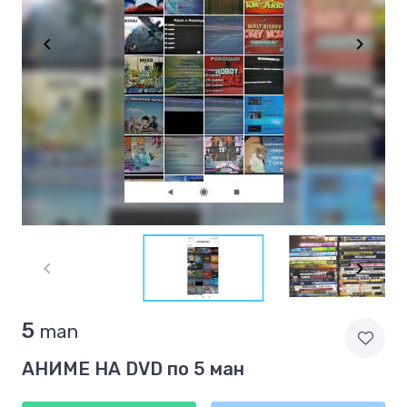
Item
1
of
4
Item
5
man
1
of
АНИМЕ НА DVD по 5 ман
4