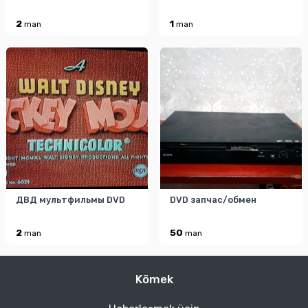
2
1
man
man
ДВД мультфильмы DVD
DVD запчас/обмен
2
50
man
man
Kömek