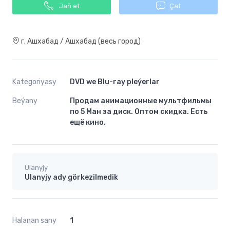
Jaň et
Çat
г. Ашхабад / Ашхабад (весь город)
Kategoriyasy
DVD we Blu-ray pleýerlar
Beýany
Продам анимационные мультфильмы
по 5 Ман за диск. Оптом скидка. Есть
ещё кино.
Ulanyjy
Ulanyjy ady görkezilmedik
Halanan sany
1