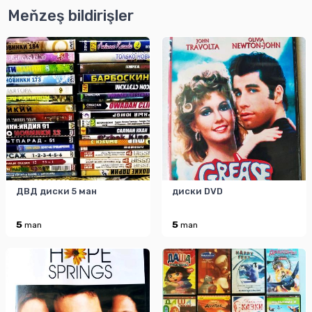
Meňzeş bildirişler
ДВД диски 5 ман
диски DVD
5
5
man
man