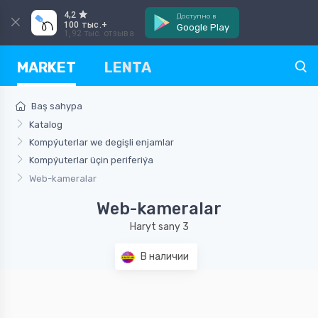
4,2
Доступно в
100 тыс.+
Google Play
1,92 тыс. отзыва
MARKET
LENTA
Baş sahypa
Katalog
Kompýuterlar we degişli enjamlar
Kompýuterlar üçin periferiýa
Web-kameralar
Web-kameralar
Haryt sany 3
В наличии