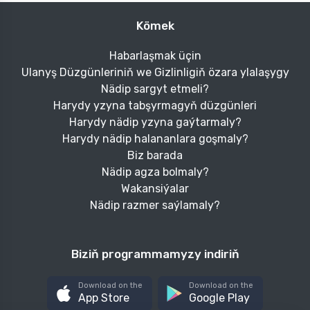
Kömek
Habarlaşmak üçin
Ulanyş Düzgünleriniň we Gizlinligiň özara ylalaşygy
Nädip sargyt etmeli?
Harydy yzyna tabşyrmagyň düzgünleri
Harydy nädip yzyna gaýtarmaly?
Harydy nädip halananlara goşmaly?
Biz barada
Nädip agza bolmaly?
Wakansiýalar
Nädip razmer saýlamaly?
Biziň programmamyzy indiriň
Download on the
Download on the
App Store
Google Play