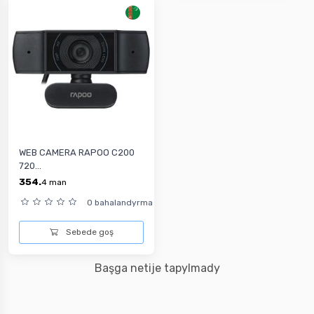
WEB CAMERA RAPOO C200
720...
354.
4
man
0 bahalandyrma
Sebede goş
Başga netije tapylmady