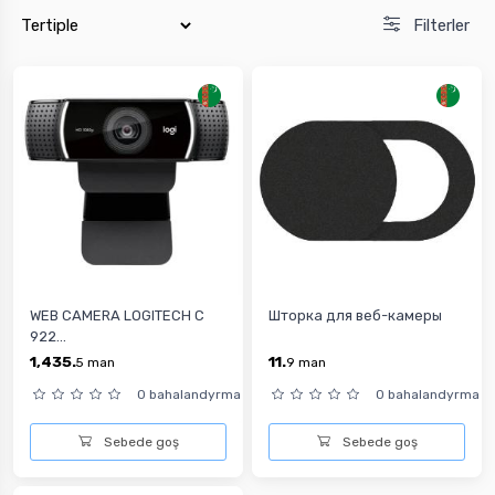
Filterler
WEB CAMERA LOGITECH C
Шторка для веб-камеры
922...
1,435.
11.
5
man
9
man
0 bahalandyrma
0 bahalandyrma
Sebede goş
Sebede goş