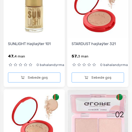
SUNLIGHT Haýlaýter 101
STARDUST haýlaýter 321
47.
57.
4
man
3
man
0 bahalandyrma
0 bahalandyrma
Sebede goş
Sebede goş