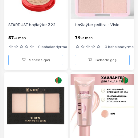
STARDUST haýlaýter 322
Haýlaýter palitra - Vivie...
57.
79.
3
man
9
man
0 bahalandyrma
0 bahalandyrma
Sebede goş
Sebede goş