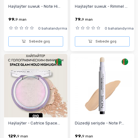
Haýlaýter suwuk - Note Hi...
Haýlaýter suwuk - Rimmel ...
99.
79.
9
man
9
man
0 bahalandyrma
0 bahalandyrma
Sebede goş
Sebede goş
Haýlaýter - Catrice Space...
Düzediji serişde - Note P...
129.
99.
9
man
9
man