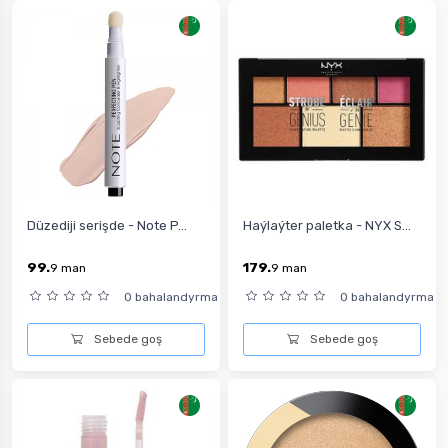
Düzediji serişde - Note P...
Haýlaýter paletka - NYX S...
99.
179.
9
man
9
man
0 bahalandyrma
0 bahalandyrma
Sebede goş
Sebede goş