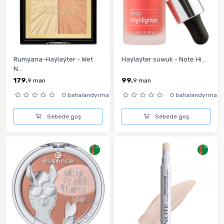
Rumýana-Haýlaýter - Wet
Haýlaýter suwuk - Note Hi...
N...
179.
99.
9
man
9
man
0 bahalandyrma
0 bahalandyrma
Sebede goş
Sebede goş