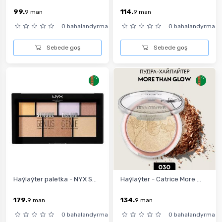
99.
114.
9
man
9
man
0 bahalandyrma
0 bahalandyrma
Sebede goş
Sebede goş
Haýlaýter paletka - NYX S...
Haýlaýter - Catrice More ...
179.
134.
9
man
9
man
0 bahalandyrma
0 bahalandyrma