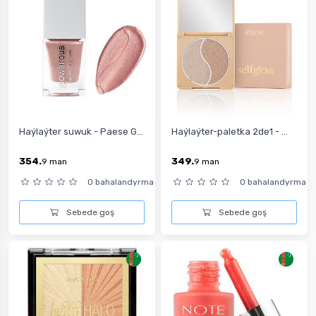
Haýlaýter suwuk - Paese G...
Haýlaýter-paletka 2de1 - ...
354.
349.
9
man
9
man
0 bahalandyrma
0 bahalandyrma
Sebede goş
Sebede goş