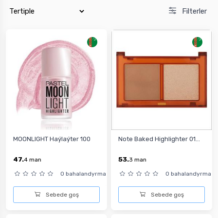
Filterler
MOONLIGHT Haýlaýter 100
Note Baked Highlighter 01...
47.
53.
4
man
3
man
0 bahalandyrma
0 bahalandyrma
Sebede goş
Sebede goş