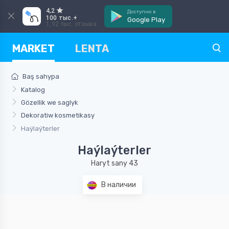
4,2
Доступно в
100 тыс.+
Google Play
1,92 тыс. отзыва
MARKET
LENTA
Baş sahypa
Katalog
Gözellik we saglyk
Dekoratiw kosmetikasy
Haýlaýterler
Haýlaýterler
Haryt sany 43
В наличии