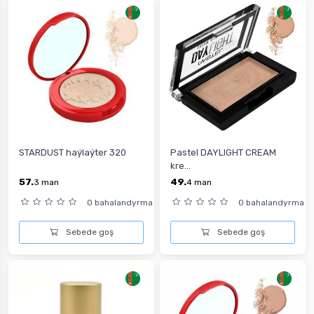
STARDUST haýlaýter 320
Pastel DAYLIGHT CREAM
kre...
57.
49.
3
man
4
man
0 bahalandyrma
0 bahalandyrma
Sebede goş
Sebede goş