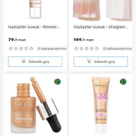
Haýlaýter suwuk - Rimmel ...
Haýlaýter suwuk - Sheglam...
79.
149.
9
man
9
man
0 bahalandyrma
0 bahalandyrma
Sebede goş
Sebede goş