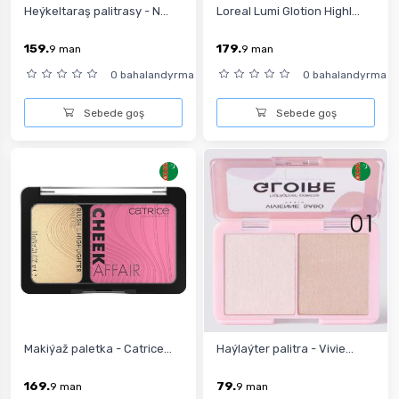
Heýkeltaraş palitrasy - N...
Loreal Lumi Glotion Highl...
159.
179.
9
man
9
man
0 bahalandyrma
0 bahalandyrma
Sebede goş
Sebede goş
Makiýaž paletka - Catrice...
Haýlaýter palitra - Vivie...
169.
79.
9
man
9
man