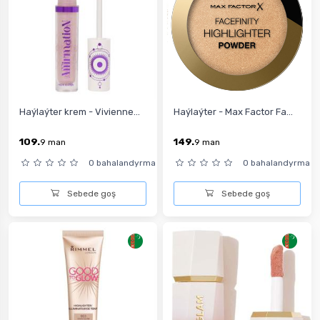
Haýlaýter krem - Vivienne...
Haýlaýter - Max Factor Fa...
109.
149.
9
man
9
man
0 bahalandyrma
0 bahalandyrma
Sebede goş
Sebede goş