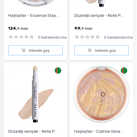
Haýlaýter - Essence Stay ...
Düzediji serişde - Note P...
124.
99.
9
man
9
man
0 bahalandyrma
0 bahalandyrma
Sebede goş
Sebede goş
Düzediji serişde - Note P...
Haýlaýter - Catrice Glow ...