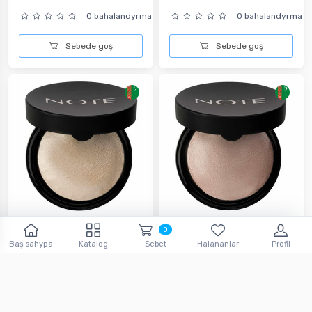
0 bahalandyrma
0 bahalandyrma
Sebede goş
Sebede goş
0
Haýlaýter bişirlen - Note...
Haýlaýter bişirlen - Note...
Baş sahypa
Katalog
Sebet
Halananlar
Profil
124.
124.
9
man
9
man
0 bahalandyrma
0 bahalandyrma
Sebede goş
Sebede goş