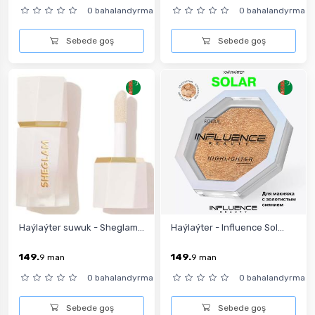
0 bahalandyrma
0 bahalandyrma
Sebede goş
Sebede goş
Haýlaýter suwuk - Sheglam...
Haýlaýter - Influence Sol...
149.
149.
9
man
9
man
0 bahalandyrma
0 bahalandyrma
Sebede goş
Sebede goş