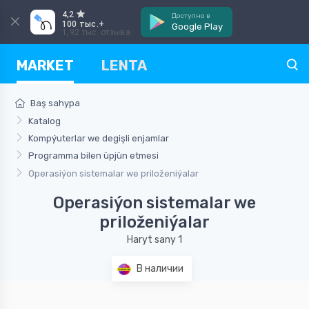
4,2
Доступно в
100 тыс.+
Google Play
1,92 тыс. отзыва
MARKET
LENTA
Baş sahypa
Katalog
Kompýuterlar we degişli enjamlar
Programma bilen üpjün etmesi
Operasiýon sistemalar we priloženiýalar
Operasiýon sistemalar we
priloženiýalar
Haryt sany 1
В наличии