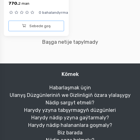
770.
2
man
0 bahalandyrma
Sebede goş
Başga netije tapylmady
Kömek
Habarlaşmak üçin
Ulanyş Düzgünleriniň we Gizlinligiň özara ylalaşygy
Nädip sargyt etmeli?
Harydy yzyna tabşyrmagyň düzgünleri
Harydy nädip yzyna gaýtarmaly?
Harydy nädip halananlara goşmaly?
Biz barada