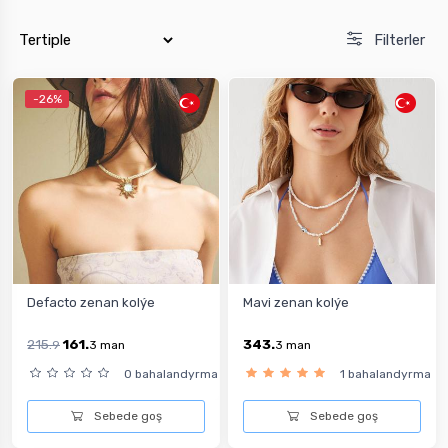
Filterler
-26%
Defacto zenan kolýe
Mavi zenan kolýe
215.
161.
343.
9
3
man
3
man
0 bahalandyrma
1 bahalandyrma
Sebede goş
Sebede goş