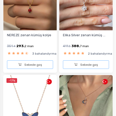
NEREZE zenan kümüş kolýe
Elika Silver zenan kümüş ...
351.
293.
411.
388.
4
2
man
5
7
man
3 bahalandyrma
2 bahalandyrma
Sebede goş
Sebede goş
-17%