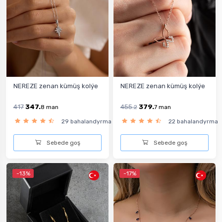
NEREZE zenan kümüş kolýe
NEREZE zenan kümüş kolýe
417
347.
455.
379.
8
man
2
7
man
29 bahalandyrma
22 bahalandyrma
Sebede goş
Sebede goş
-13%
-17%