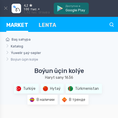
4,2
Доступно в
100 тыс.+
Google Play
1,92 тыс. отзыва
MARKET
LENTA
Baş sahypa
Katalog
Ýuwelir şaý-sepler
Boýun üçin kolýe
Boýun üçin kolýe
Haryt sany 1636
Turkiýe
Hytaý
Türkmenistan
В наличии
В тренде