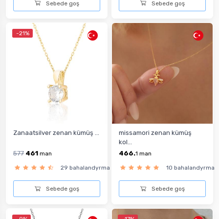
Sebede goş
Sebede goş
-21%
Zanaatsilver zenan kümüş ...
missamori zenan kümüş
kol...
577
461
466.
man
1
man
29 bahalandyrma
10 bahalandyrma
Sebede goş
Sebede goş