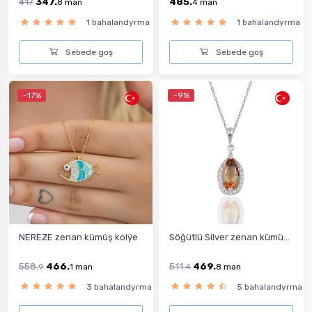
417
347.
485.
8
man
4
man
1 bahalandyrma
1 bahalandyrma
Sebede goş
Sebede goş
-17%
-9%
NEREZE zenan kümüş kolýe
Söğütlü Silver zenan kümü...
558.
466.
511.
469.
9
1
man
4
8
man
3 bahalandyrma
5 bahalandyrma