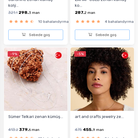
kolý...
ko...
321.
298.
287.
1
3
man
2
man
10 bahalandyrma
4 bahalandyrma
Sebede goş
Sebede goş
-9%
-5%
Sümer Telkari zenan kümüş...
art and crafts jewelry ze...
413.
379.
475
455.
2
6
man
9
man