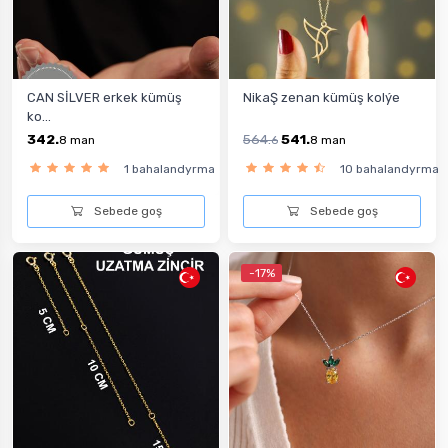
CAN SİLVER erkek kümüş
NikaŞ zenan kümüş kolýe
ko...
342.
564.
541.
8
man
6
8
man
1 bahalandyrma
10 bahalandyrma
Sebede goş
Sebede goş
-17%