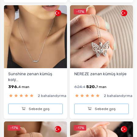
-17%
Sunshine zenan kümüş
NEREZE zenan kümüş kolýe
kolý...
396.
624.
520.
4
man
4
7
man
2 bahalandyrma
2 bahalandyrma
Sebede goş
Sebede goş
-17%
-17%