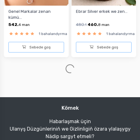
Genel Markalar zenan
Ebrar Silver erkek we zen...
kümü...
542.
480.
460.
4
man
1
8
man
1 bahalandyrma
1 bahalandyrma
Sebede goş
Sebede goş
-1%
-17%
esdika erkek kümüş kolýe
NEREZE zenan kümüş kolýe