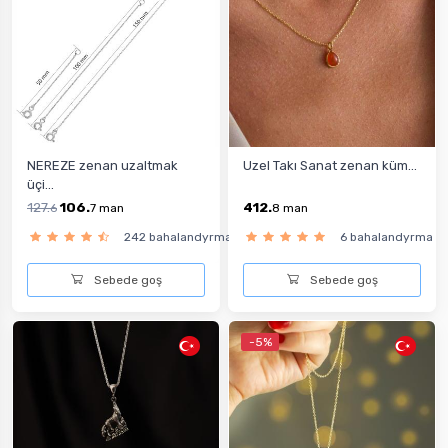
NEREZE zenan uzaltmak
Uzel Takı Sanat zenan küm...
üçi...
127.
106.
412.
6
7
man
8
man
242 bahalandyrma
6 bahalandyrma
Sebede goş
Sebede goş
-5%