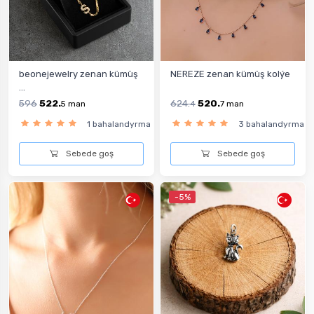
beonejewelry zenan kümüş
NEREZE zenan kümüş kolýe
...
596
522.
624.
520.
5
man
4
7
man
1 bahalandyrma
3 bahalandyrma
Sebede goş
Sebede goş
-5%