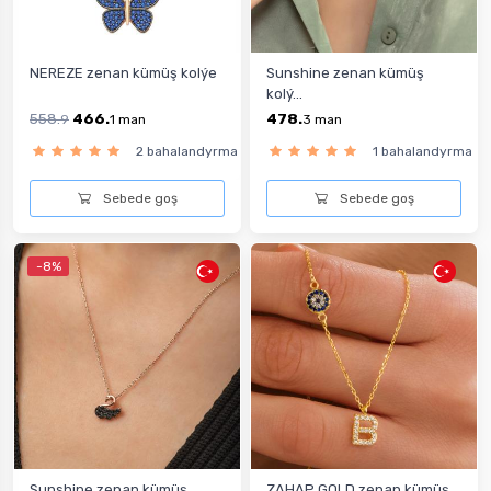
NEREZE zenan kümüş kolýe
Sunshine zenan kümüş
kolý...
558.
466.
478.
9
1
man
3
man
2 bahalandyrma
1 bahalandyrma
Sebede goş
Sebede goş
-8%
Sunshine zenan kümüş
ZAHAP GOLD zenan kümüş