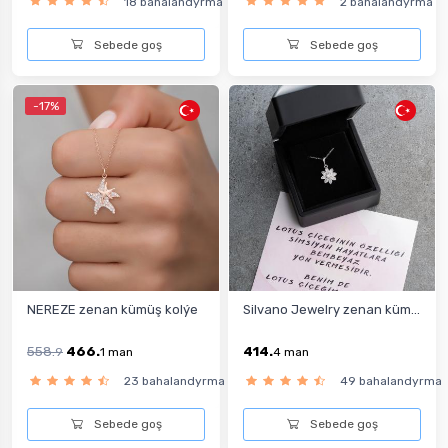
18 bahalandyrma
2 bahalandyrma
Sebede goş
Sebede goş
-17%
NEREZE zenan kümüş kolýe
Silvano Jewelry zenan küm...
558.
466.
414.
9
1
man
4
man
23 bahalandyrma
49 bahalandyrma
Sebede goş
Sebede goş