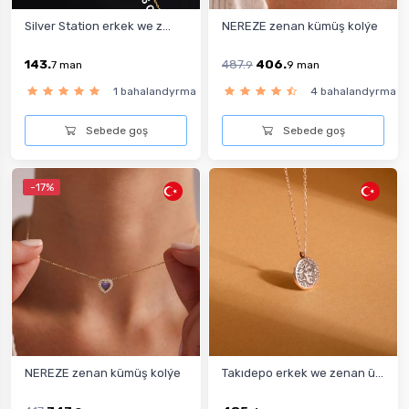
Silver Station erkek we z...
NEREZE zenan kümüş kolýe
143.
487.
406.
7
man
9
9
man
1 bahalandyrma
4 bahalandyrma
Sebede goş
Sebede goş
-17%
NEREZE zenan kümüş kolýe
Takıdepo erkek we zenan ü...