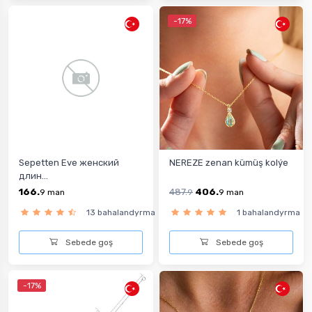
-17%
Sepetten Eve женский
NEREZE zenan kümüş kolýe
длин...
166.
487.
406.
9
man
9
9
man
13 bahalandyrma
1 bahalandyrma
Sebede goş
Sebede goş
-17%