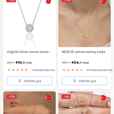
-9%
-17%
Söğütlü Silver zenan kümü...
NEREZE zenan kümüş kolýe
447.
410.
487.
406.
1
8
man
9
9
man
1 bahalandyrma
59 bahalandyrma
Sebede goş
Sebede goş
-17%
-6%