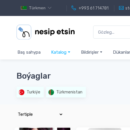
Türkmen
+993 61 714781
st
Baş sahypa
Katalog
Bildirişler
Dükanla
Boýaglar
Turkiýe
Türkmenistan