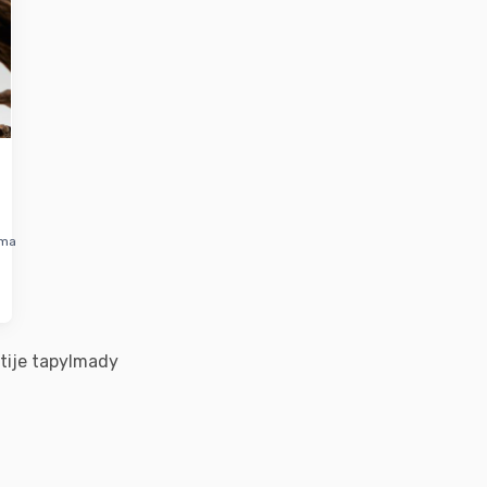
rma
tije tapylmady