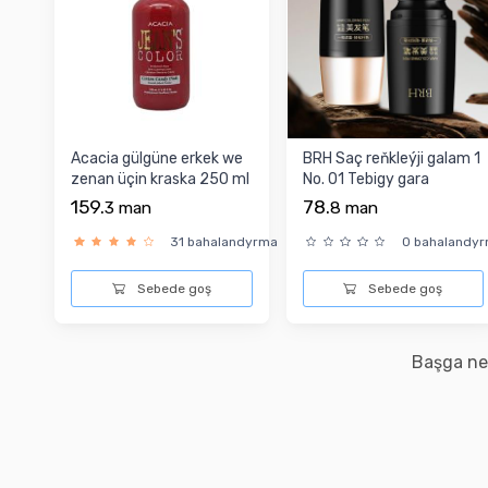
Acacia gülgüne erkek we
BRH Saç reňkleýji galam 1
zenan üçin kraska 250 ml
No. 01 Tebigy gara
159.
78.
3
man
8
man
31 bahalandyrma
0 bahalandy
Sebede goş
Sebede goş
Başga ne