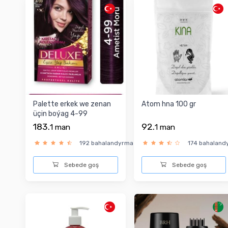
Palette erkek we zenan
Atom hna 100 gr
üçin boýag 4-99
183.
92.
1
man
1
man
192 bahalandyrma
174 bahaland
Sebede goş
Sebede goş