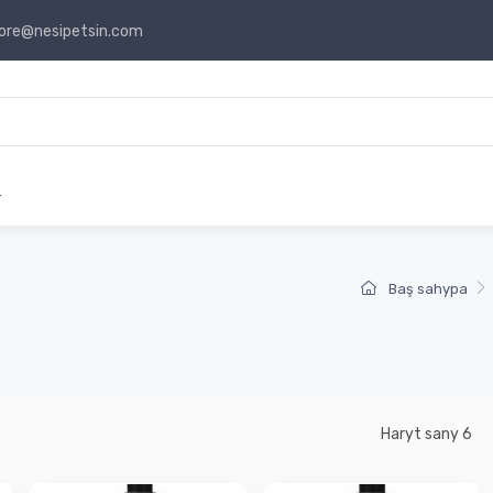
ore@nesipetsin.com
r
Baş sahypa
Haryt sany 6