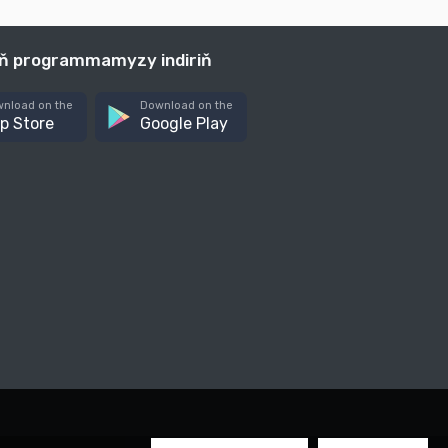
iň programmamyzy indiriň
nload on the
Download on the
p Store
Google Play