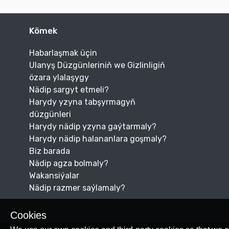
Kömek
Habarlaşmak üçin
Ulanyş Düzgünleriniň we Gizlinligiň
özara ylalaşygy
Nädip sargyt etmeli?
Harydy yzyna tabşyrmagyň
düzgünleri
Harydy nädip yzyna gaýtarmaly?
Harydy nädip halananlara goşmaly?
Biz barada
Nädip agza bolmaly?
Wakansiýalar
Nädip razmer saýlamaly?
Cookies