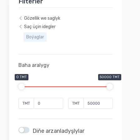
Filterler
Gözellik we saglyk
Saç üçin idegler
Boýaglar
Baha aralygy
0 TMT
50000 TMT
TMT
TMT
Diňe arzanladyşlylar