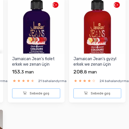
Jamaican Jean's fiolet
Jamaican Jean's gyzyl
erkek we zenan üçin
erkek we zenan üçin
kraska
kraska 250 ml
153.
208.
3
man
8
man
yrma
21 bahalandyrma
24 bahalandyrma
Sebede goş
Sebede goş