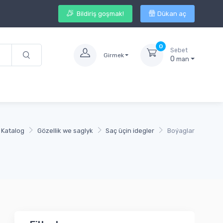
Bildiriş goşmak!
Dükan aç
0
Sebet
Girmek
0
man
Katalog
Gözellik we saglyk
Saç üçin idegler
Boýaglar