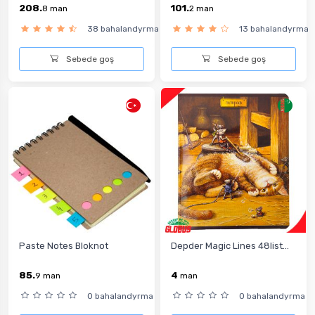
208.
101.
8
man
2
man
38 bahalandyrma
13 bahalandyrma
Sebede goş
Sebede goş
Paste Notes Bloknot
Depder Magic Lines 48list...
85.
4
9
man
man
0 bahalandyrma
0 bahalandyrma