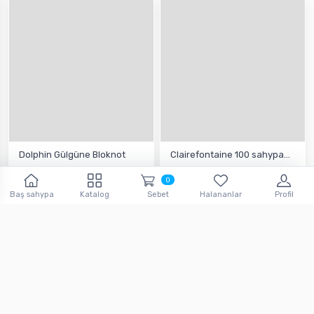
Dolphin Gülgüne Bloknot
Clairefontaine 100 sahypa...
0
195.
144.
7
man
5
man
Baş sahypa
Katalog
Sebet
Halananlar
Profil
4 bahalandyrma
9 bahalandyrma
Sebede goş
Sebede goş