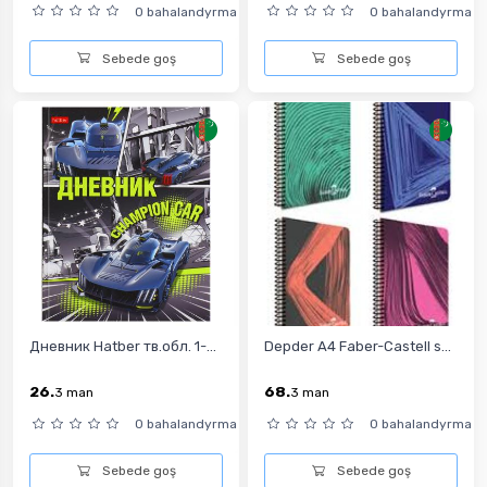
0 bahalandyrma
0 bahalandyrma
Sebede goş
Sebede goş
Дневник Hatber тв.обл. 1-...
Depder A4 Faber-Castell s...
26.
68.
3
man
3
man
0 bahalandyrma
0 bahalandyrma
Sebede goş
Sebede goş