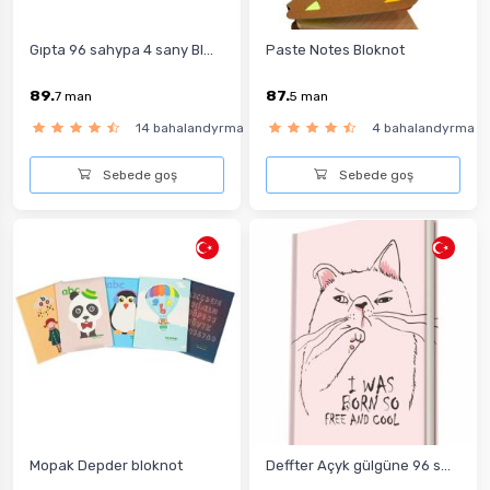
Gıpta 96 sahypa 4 sany Bl...
Paste Notes Bloknot
89.
87.
7
man
5
man
14 bahalandyrma
4 bahalandyrma
Sebede goş
Sebede goş
Mopak Depder bloknot
Deffter Açyk gülgüne 96 s...