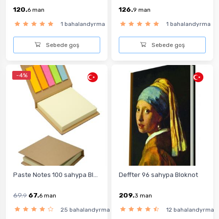
120.
126.
6
man
9
man
1 bahalandyrma
1 bahalandyrma
Sebede goş
Sebede goş
-4%
Paste Notes 100 sahypa Bl...
Deffter 96 sahypa Bloknot
69.
67.
209.
9
6
man
3
man
25 bahalandyrma
12 bahalandyrma