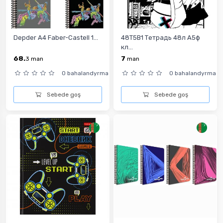
Depder A4 Faber-Castell 1...
48Т5В1 Тетрадь 48л А5ф
кл...
68.
7
3
man
man
0 bahalandyrma
0 bahalandyrma
Sebede goş
Sebede goş