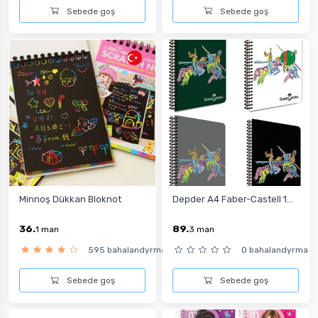
Sebede goş
Sebede goş
Minnoş Dükkan Bloknot
Depder A4 Faber-Castell 1...
36.
89.
1
man
3
man
595 bahalandyrma
0 bahalandyrma
Sebede goş
Sebede goş