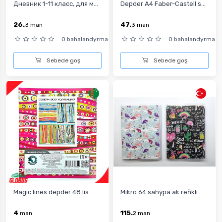
Дневник 1-11 класс, для м...
Depder A4 Faber-Castell s...
26.
47.
3
man
3
man
0 bahalandyrma
0 bahalandyrma
Sebede goş
Sebede goş
Magic lines depder 48 lis...
Mikro 64 sahypa ak reňkli...
4
115.
man
2
man