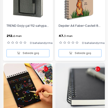
TREND Goýy çal 112 sahypa...
Depder A4 Faber-Castell 8...
212.
47.
6
man
3
man
0 bahalandyrma
0 bahalandyrma
Sebede goş
Sebede goş