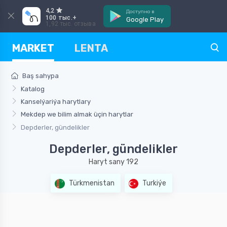
4,2
Доступно в
100 тыс.+
Google Play
1,92 тыс. отзыва
MARKET
LENTA
Baş sahypa
Katalog
Kanselýariýa harytlary
Mekdep we bilim almak üçin harytlar
Depderler, gündelikler
Depderler, gündelikler
Haryt sany 192
Türkmenistan
Turkiýe