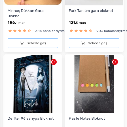
Minnoş Dükkan Gara
Fark Tanıtım gara bloknot
Blokno...
186.
121.
1
man
5
man
384 bahalandyrma
903 bahalandyrm
Sebede goş
Sebede goş
Deffter 96 sahypa Bloknot
Paste Notes Bloknot