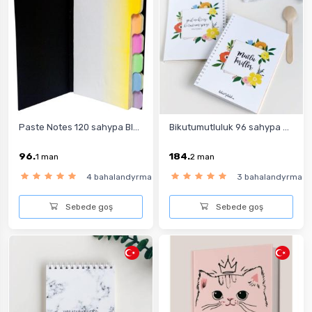
Paste Notes 120 sahypa Bl...
Bikutumutluluk 96 sahypa ...
96.
184.
1
man
2
man
4 bahalandyrma
3 bahalandyrma
Sebede goş
Sebede goş