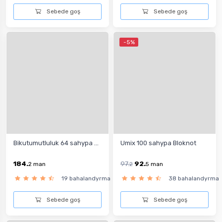
Sebede goş
Sebede goş
-5%
Bikutumutluluk 64 sahypa ...
Umix 100 sahypa Bloknot
184.
97.
92.
2
man
2
5
man
19 bahalandyrma
38 bahalandyrma
Sebede goş
Sebede goş