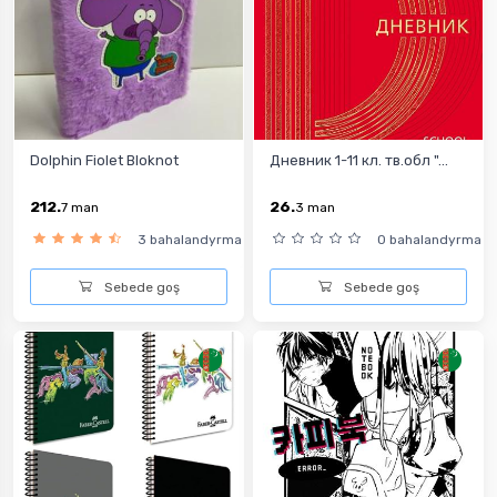
Dolphin Fiolet Bloknot
Дневник 1-11 кл. тв.обл "...
212.
26.
7
man
3
man
3 bahalandyrma
0 bahalandyrma
Sebede goş
Sebede goş