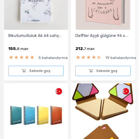
Bikutumutluluk Ak 64 sahy...
Deffter Açyk gülgüne 96 s...
155.
212.
8
man
7
man
5 bahalandyrma
19 bahalandyrma
Sebede goş
Sebede goş