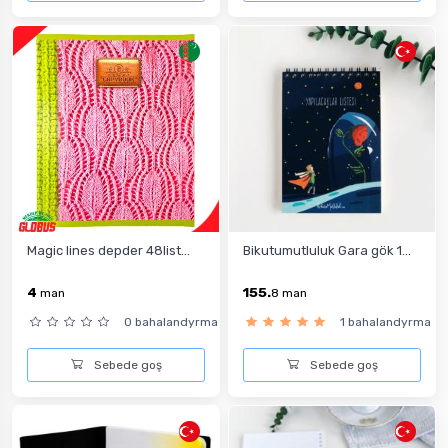
Magic lines depder 48list...
Bikutumutluluk Gara gök 1...
4
155.
man
8
man
0 bahalandyrma
1 bahalandyrma
Sebede goş
Sebede goş