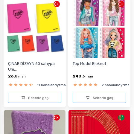
ÇINAR DİZAYN 60 sahypa
Top Model Bloknot
Um...
26.
240.
8
man
6
man
11 bahalandyrma
2 bahalandyrma
Sebede goş
Sebede goş