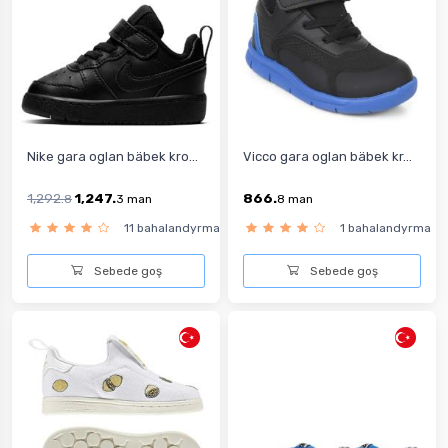
Nike gara oglan bäbek kro...
Vicco gara oglan bäbek kr...
1,292.
1,247.
866.
8
3
man
8
man
11 bahalandyrma
1 bahalandyrma
Sebede goş
Sebede goş