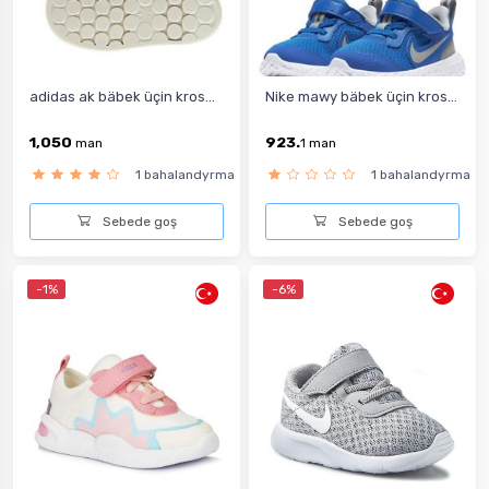
adidas ak bäbek üçin kros...
Nike mawy bäbek üçin kros...
1,050
923.
man
1
man
1 bahalandyrma
1 bahalandyrma
Sebede goş
Sebede goş
-1%
-6%