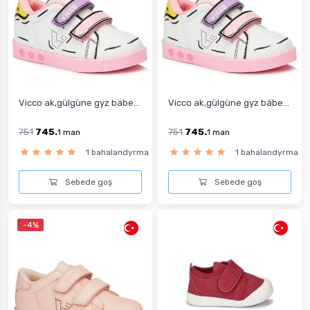
Vicco ak,gülgüne gyz bäbe...
Vicco ak,gülgüne gyz bäbe...
751
745.
751
745.
1
man
1
man
1 bahalandyrma
1 bahalandyrma
Sebede goş
Sebede goş
-4%