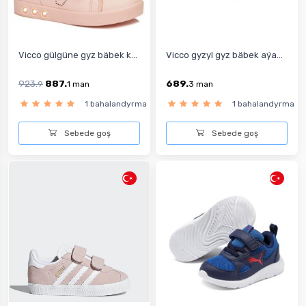
Vicco gülgüne gyz bäbek k...
Vicco gyzyl gyz bäbek aýa...
923.
887.
689.
9
1
man
3
man
1 bahalandyrma
1 bahalandyrma
Sebede goş
Sebede goş