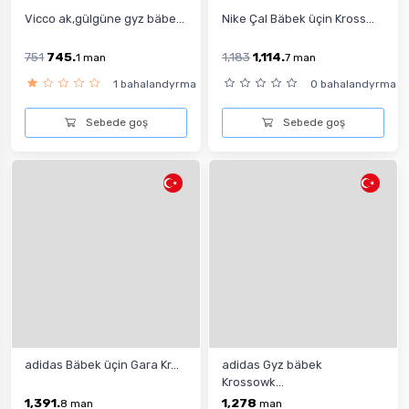
Vicco ak,gülgüne gyz bäbe...
Nike Çal Bäbek üçin Kross...
751
745.
1,183
1,114.
1
man
7
man
1 bahalandyrma
0 bahalandyrma
Sebede goş
Sebede goş
adidas Bäbek üçin Gara Kr...
adidas Gyz bäbek
Krossowk...
1,391.
1,278
8
man
man