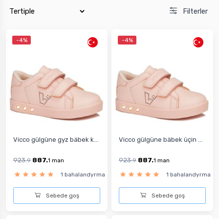
Filterler
-4%
-4%
Vicco gülgüne gyz bäbek k...
Vicco gülgüne bäbek üçin ...
923.
887.
923.
887.
9
1
man
9
1
man
1 bahalandyrma
1 bahalandyrma
Sebede goş
Sebede goş