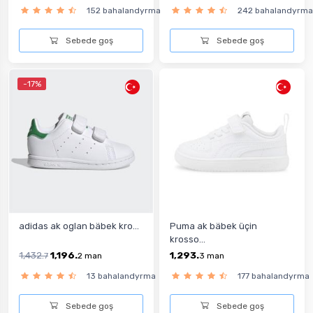
152 bahalandyrma
242 bahalandyrma
Sebede goş
Sebede goş
-17%
adidas ak oglan bäbek kro...
Puma ak bäbek üçin
krosso...
1,432.
1,196.
1,293.
7
2
man
3
man
13 bahalandyrma
177 bahalandyrma
Sebede goş
Sebede goş