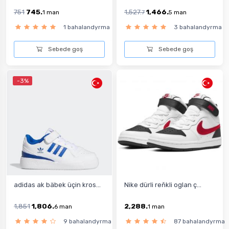
751
745.
1,527.
1,466.
1
man
7
5
man
1 bahalandyrma
3 bahalandyrma
Sebede goş
Sebede goş
-3%
adidas ak bäbek üçin kros...
Nike dürli reňkli oglan ç...
1,851
1,806.
2,288.
6
man
1
man
9 bahalandyrma
87 bahalandyrma