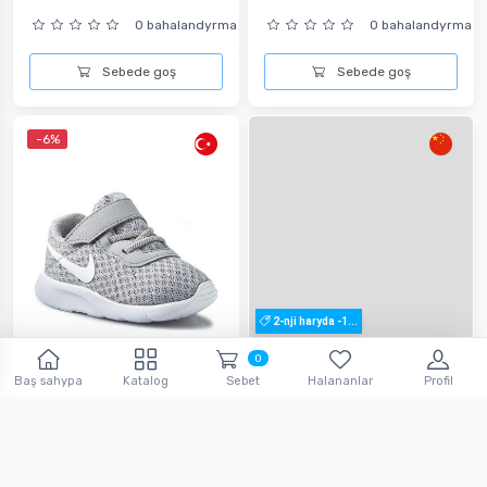
0 bahalandyrma
0 bahalandyrma
Sebede goş
Sebede goş
-6%
2-nji haryda -1...
0
Nike Çal Bäbek üçin Kross...
Bäbek üçin krossowka
Baş sahypa
Katalog
Sebet
Halananlar
Profil
1,183
1,114.
184.
7
man
6
man
0 bahalandyrma
0 bahalandyrma
Sebede goş
Sebede goş