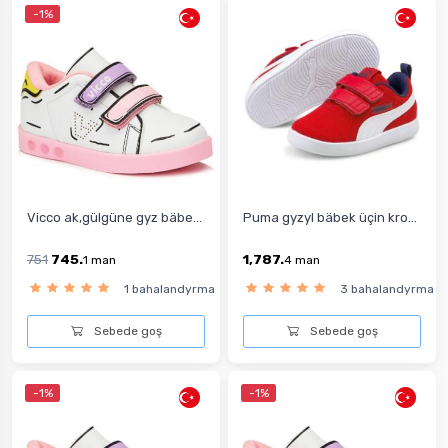
-1%
Vicco ak,gülgüne gyz bäbe...
Puma gyzyl bäbek üçin kro...
751
745.
1,787.
1
man
4
man
1 bahalandyrma
3 bahalandyrma
Sebede goş
Sebede goş
-1%
-1%