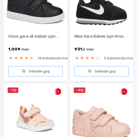
Vicco gara ak bäbek üçin ...
Nike Gara Bäbek üçin Kros...
1,009
931.
man
5
man
16 bahalandyrma
5 bahalandyrma
Sebede goş
Sebede goş
-1%
-4%