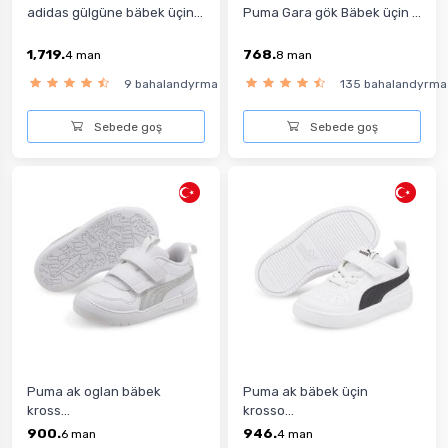
adidas gülgüne bäbek üçin...
Puma Gara gök Bäbek üçin ...
1,719.
768.
4
man
8
man
9 bahalandyrma
135 bahalandyrma
Sebede goş
Sebede goş
Puma ak oglan bäbek
Puma ak bäbek üçin
kross...
krosso...
900.
946.
6
man
4
man