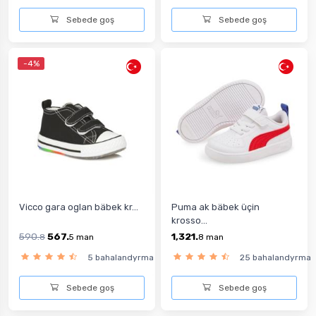
Sebede goş
Sebede goş
-4%
Vicco gara oglan bäbek kr...
Puma ak bäbek üçin
krosso...
590.
567.
1,321.
8
5
man
8
man
5 bahalandyrma
25 bahalandyrma
Sebede goş
Sebede goş