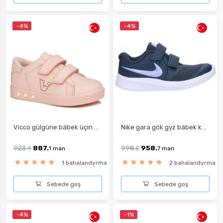
-4%
-4%
Vicco gülgüne bäbek üçin ...
Nike gara gök gyz bäbek k...
923.
887.
998.
958.
9
1
man
5
7
man
1 bahalandyrma
2 bahalandyrma
Sebede goş
Sebede goş
-4%
-1%