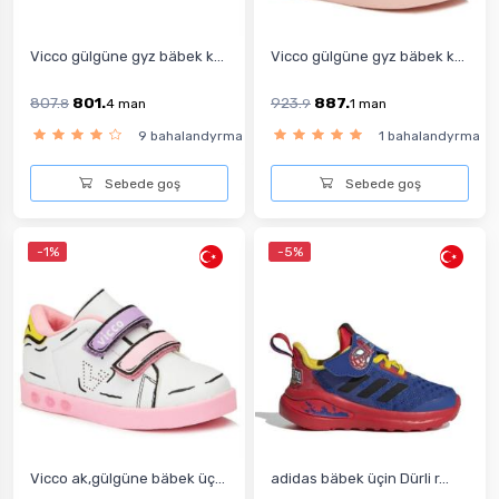
Vicco gülgüne gyz bäbek k...
Vicco gülgüne gyz bäbek k...
807.
801.
923.
887.
8
4
man
9
1
man
9 bahalandyrma
1 bahalandyrma
Sebede goş
Sebede goş
-1%
-5%
Vicco ak,gülgüne bäbek üç...
adidas bäbek üçin Dürli r...