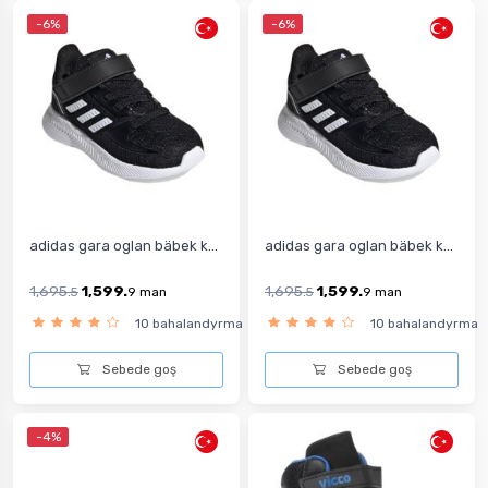
-6%
-6%
adidas gara oglan bäbek k...
adidas gara oglan bäbek k...
1,695.
1,599.
1,695.
1,599.
5
9
man
5
9
man
10 bahalandyrma
10 bahalandyrma
Sebede goş
Sebede goş
-4%