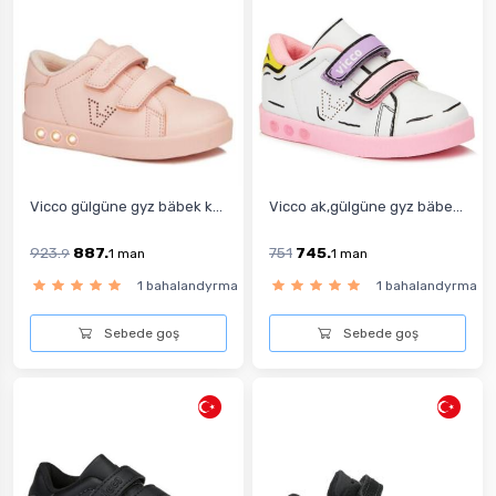
Vicco gülgüne gyz bäbek k...
Vicco ak,gülgüne gyz bäbe...
923.
887.
751
745.
9
1
man
1
man
1 bahalandyrma
1 bahalandyrma
Sebede goş
Sebede goş