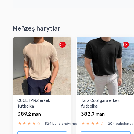
Meňzeş harytlar
COOL TARZ erkek
Tarz Cool gara erkek
futbolka
futbolka
389.
382.
2
man
7
man
324 bahalandyrma
204 bahaland