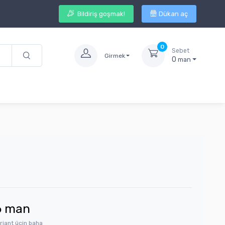
Bildiriş goşmak!
Dükan aç
0
Sebet
Girmek
0
man
6
man
riant üçin baha