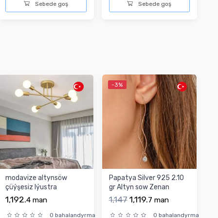
Sebede goş
Sebede goş
-3%
modavize altynsöw
Papatya Silver 925 2.10
çüýşesiz lýustra
gr Altyn sow Zenan
Gulakhalka
1,192.
1,147
1,119.
4
man
7
man
0 bahalandyrma
0 bahalandyrma