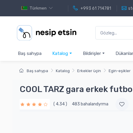
Türkmen
+993 61 714781
st
Baş sahypa
Katalog
Bildirişler
Dükanla
Baş sahypa
Katalog
Erkekler üçin
Egin-eşikler
COOL TARZ gara erkek futbo
( 4.34 )
483 bahalandyrma