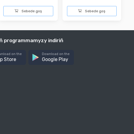
Sebede goş
Sebede goş
iň programmamyzy indiriň
nload on the
Download on the
p Store
Google Play