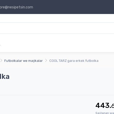
ore@nesipetsin.com
r
Futbolkalar we maýkalar
COOL TARZ gara erkek futbolka
lka
443.
Saýlanan wa