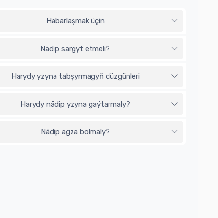
Habarlaşmak üçin
Nädip sargyt etmeli?
Harydy yzyna tabşyrmagyň düzgünleri
Harydy nädip yzyna gaýtarmaly?
Nädip agza bolmaly?