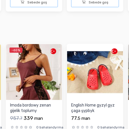
Sebede goş
Sebede goş
-65%
Imoda bordowy zenan
English Home gyzyl gyz
gijelik toplumy
çaga şypbyk
957.
339
77.
7
man
5
man
ma
0 bahalandyrma
0 bahalandyrma