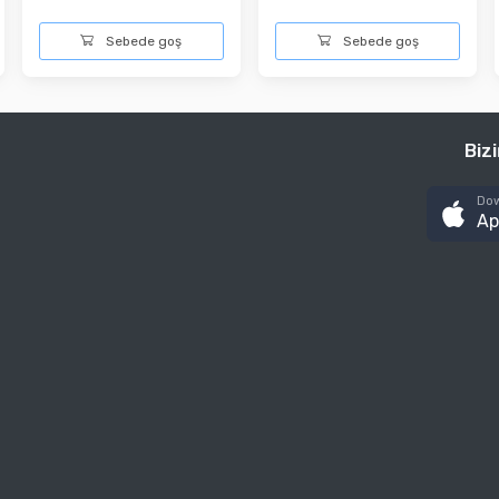
Sebede goş
Sebede goş
Biz
Dow
Ap