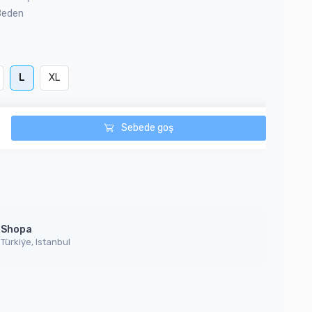
Beden
L
XL
Sebede goş
Shopa
Türkiýe, Istanbul