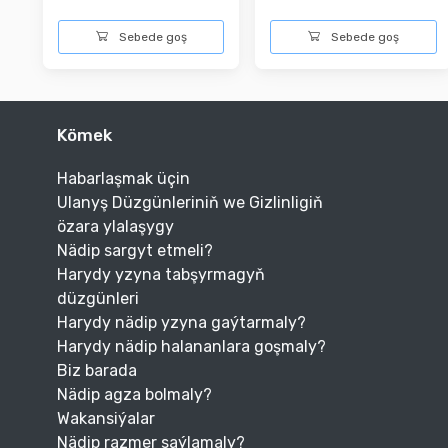
Sebede goş
Sebede goş
Kömek
Habarlaşmak üçin
Ulanyş Düzgünleriniň we Gizlinligiň
özara ylalaşygy
Nädip sargyt etmeli?
Harydy yzyna tabşyrmagyň
düzgünleri
Harydy nädip yzyna gaýtarmaly?
Harydy nädip halananlara goşmaly?
Biz barada
Nädip agza bolmaly?
Wakansiýalar
Nädip razmer saýlamaly?