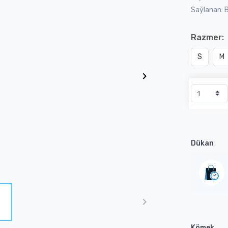
Saýlanan: 
Razmer:
S
M
Dükan
Kömek