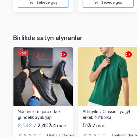
Sebede goş
Sebede goş
Birlikde satyn alynanlar
-6%
Martinetto gara erkek
Altınyıldız Classics ýaşyl
gündelik aýakgap
erkek futbolka
2,542.
2,403.
513.
7
4
man
7
man
0 bahalandyrma
0 bahalandyr