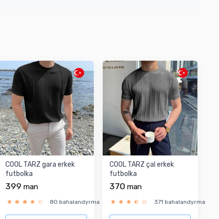
COOL TARZ gara erkek
COOL TARZ çal erkek
futbolka
futbolka
399
370
man
man
80 bahalandyrma
371 bahalandyrma