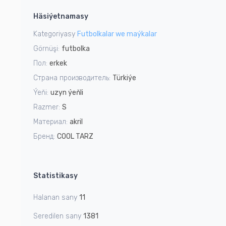
1
Häsiýetnamasy
of
1
Kategoriyasy
Futbolkalar we maýkalar
Görnüşi:
futbolka
Пол:
erkek
Страна производитель:
Türkiýe
Ýeňi:
uzyn ýeňli
Razmer:
S
Материал:
akril
Бренд:
COOL TARZ
Statistikasy
Halanan sany
11
Seredilen sany
1381