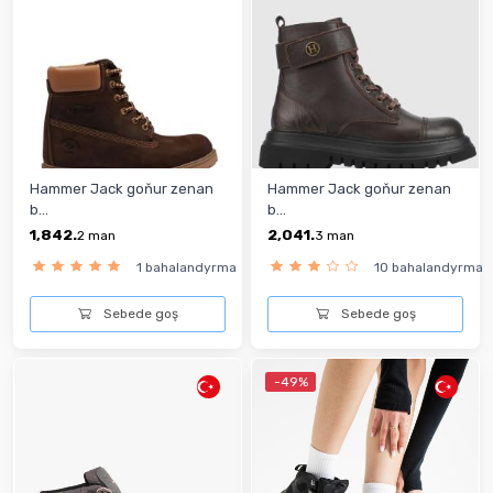
Hammer Jack goňur zenan
Hammer Jack goňur zenan
b...
b...
1,842.
2,041.
2
man
3
man
1 bahalandyrma
10 bahalandyrma
Sebede goş
Sebede goş
-49%