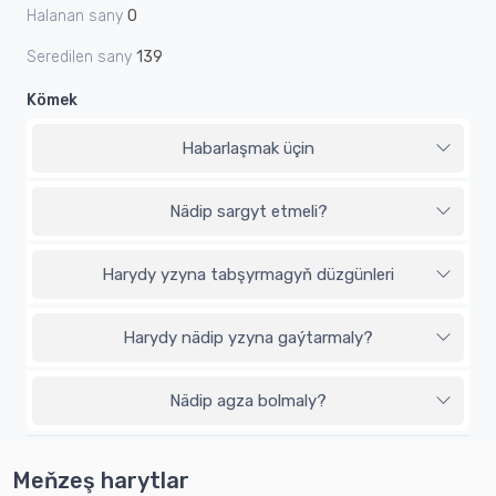
Halanan sany
0
Seredilen sany
139
Kömek
Habarlaşmak üçin
Nädip sargyt etmeli?
Harydy yzyna tabşyrmagyň düzgünleri
Harydy nädip yzyna gaýtarmaly?
Nädip agza bolmaly?
Meňzeş harytlar