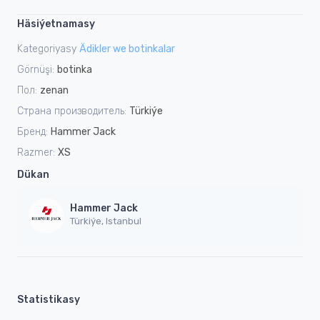
Häsiýetnamasy
Kategoriyasy
Ädikler we botinkalar
Görnüşi:
botinka
Пол:
zenan
Страна производитель:
Türkiýe
Бренд:
Hammer Jack
Razmer:
XS
Dükan
Hammer Jack
Türkiýe, Istanbul
Statistikasy