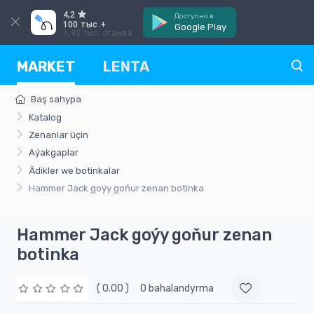
4,2
Доступно в
100 тыс.+
Google Play
1,92 тыс. отзыва
MARKET
LENTA
Baş sahypa
Katalog
Zenanlar üçin
Aýakgaplar
Ädikler we botinkalar
Hammer Jack goýy goňur zenan botinka
Hammer Jack goýy goňur zenan
botinka
( 0.00 )
0 bahalandyrma