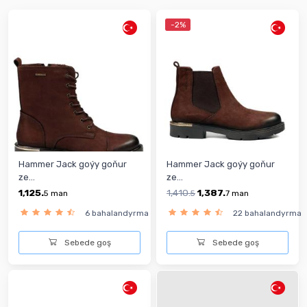
-2%
Hammer Jack goýy goňur
Hammer Jack goýy goňur
ze...
ze...
1,125.
1,410.
1,387.
5
man
5
7
man
6 bahalandyrma
22 bahalandyrma
Sebede goş
Sebede goş