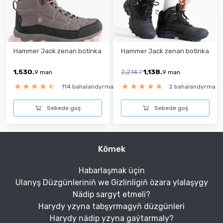
Hammer Jack zenan botinka
Hammer Jack zenan botinka
1,530.
2,214.
1,138.
9
man
7
9
man
114 bahalandyrma
2 bahalandyrma
Sebede goş
Sebede goş
Kömek
Habarlaşmak üçin
Ulanyş Düzgünleriniň we Gizlinligiň özara ylalaşygy
Nädip sargyt etmeli?
Harydy yzyna tabşyrmagyň düzgünleri
Harydy nädip yzyna gaýtarmaly?