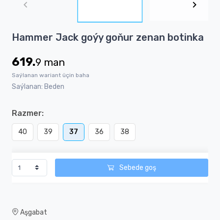
of
4
Item
Hammer Jack goýy goňur zenan botinka
1
of
619.
9
man
4
Saýlanan wariant üçin baha
Saýlanan: Beden
Razmer:
40
39
37
36
38
Sebede goş
Aşgabat