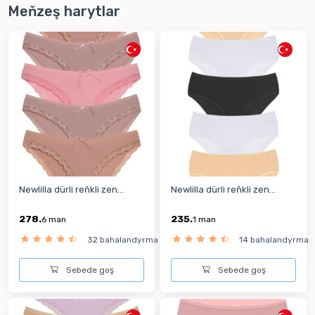
Meňzeş harytlar
Newlilla dürli reňkli zen...
Newlilla dürli reňkli zen...
278.
235.
6
man
1
man
32 bahalandyrma
14 bahalandyrma
Sebede goş
Sebede goş