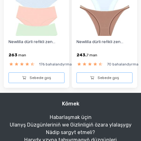
Newlilla dürli reňkli zen...
Newlilla dürli reňkli zen...
263
243.
man
7
man
176 bahalandyrma
70 bahalandyrma
Sebede goş
Sebede goş
Kömek
Habarlaşmak üçin
Ulanyş Düzgünleriniň we Gizlinligiň özara ylalaşygy
Nädip sargyt etmeli?
Harydy yzyna tabşyrmagyň düzgünleri