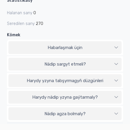
Statistikasy
Halanan sany
0
Seredilen sany
270
Kömek
Habarlaşmak üçin
Nädip sargyt etmeli?
Harydy yzyna tabşyrmagyň düzgünleri
Harydy nädip yzyna gaýtarmaly?
Nädip agza bolmaly?