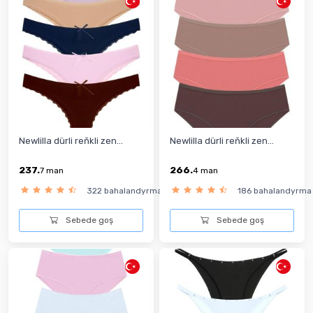
Newlilla dürli reňkli zen...
Newlilla dürli reňkli zen...
237.
266.
7
man
4
man
322 bahalandyrma
186 bahalandyrma
Sebede goş
Sebede goş