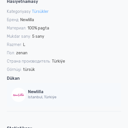
Häsiýetnamasy
Kategoriyasy
Türsükler
Бренд:
Newlilla
Материал:
100% pagta
Mukdar sany:
5 sany
Razmer:
L
Пол:
zenan
Страна производитель:
Türkiýe
Görnüşi:
türsük
Dükan
Newlilla
Istanbul, Türkiýe