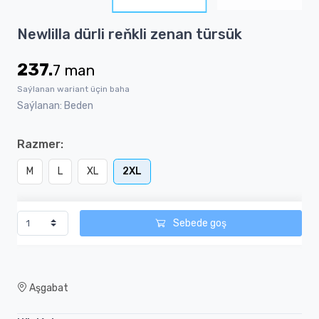
6
Item
Newlilla dürli reňkli zenan türsük
1
of
237.
7
man
6
Saýlanan wariant üçin baha
Saýlanan: Beden
Razmer:
M
L
XL
2XL
Sebede goş
Aşgabat