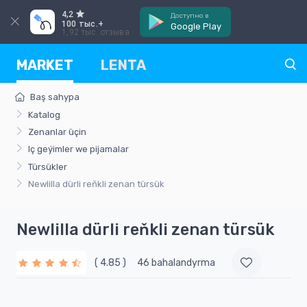
4,2
Доступно в
100 тыс.+
Google Play
1,92 тыс. отзыва
MARKET
LENTA
Baş sahypa
Katalog
Zenanlar üçin
Iç geýimler we pijamalar
Türsükler
Newlilla dürli reňkli zenan türsük
Newlilla dürli reňkli zenan türsük
( 4.85 )
46 bahalandyrma