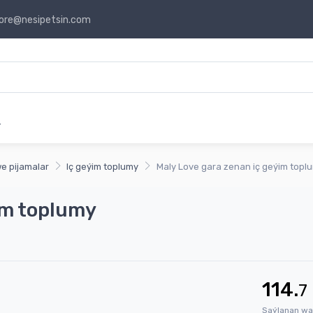
ore@nesipetsin.com
r
we pijamalar
Iç geýim toplumy
Maly Love gara zenan iç geýim topl
im toplumy
114.
7
Saýlanan wa