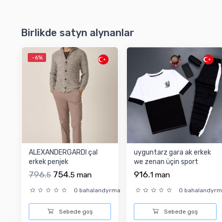
Birlikde satyn alynanlar
-6%
ALEXANDERGARDI çal
uyguntarz gara ak erkek
erkek penjek
we zenan üçin sport
kostýum
796.
754.
916.
5
5
man
1
man
0 bahalandyrma
0 bahalandyr
Sebede goş
Sebede goş