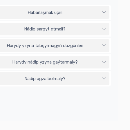
Habarlaşmak üçin
Nädip sargyt etmeli?
Harydy yzyna tabşyrmagyň düzgünleri
Harydy nädip yzyna gaýtarmaly?
Nädip agza bolmaly?