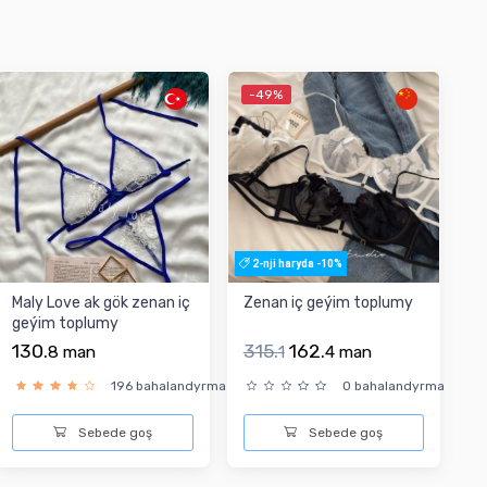
-49%
2-nji haryda -10%
Maly Love ak gök zenan iç
Zenan iç geýim toplumy
geýim toplumy
130.
315.
162.
8
man
1
4
man
a
196 bahalandyrma
0 bahalandyrma
Sebede goş
Sebede goş