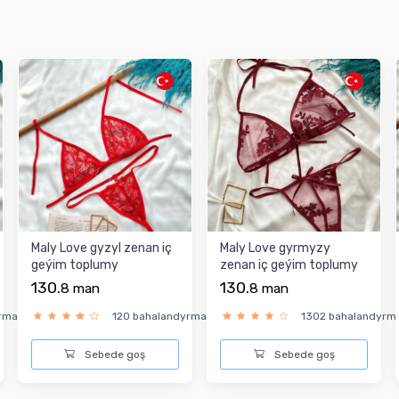
Maly Love gyzyl zenan iç
Maly Love gyrmyzy
geýim toplumy
zenan iç geýim toplumy
130.
130.
8
man
8
man
yrma
120 bahalandyrma
1302 bahalandyrm
Sebede goş
Sebede goş