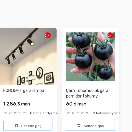
FOBLIGHT gara lampa
Çam Tohumculuk gara
pomidor tohumy
1,286.
60.
3
man
6
man
0 bahalandyrma
0 bahalandyrma
Sebede goş
Sebede goş