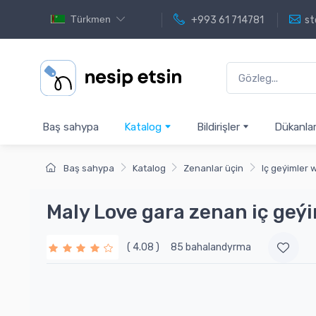
Türkmen
+993 61 714781
st
Baş sahypa
Katalog
Bildirişler
Dükanla
Baş sahypa
Katalog
Zenanlar üçin
Iç geýimler 
Maly Love gara zenan iç geý
( 4.08 )
85 bahalandyrma