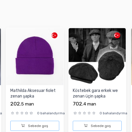
Mathilda Aksesuar fiolet
Köstebek gara erkek we
zenan şapka
zenan üçin şapka
202.
702.
5
man
4
man
ma
0 bahalandyrma
0 bahalandyrma
Sebede goş
Sebede goş