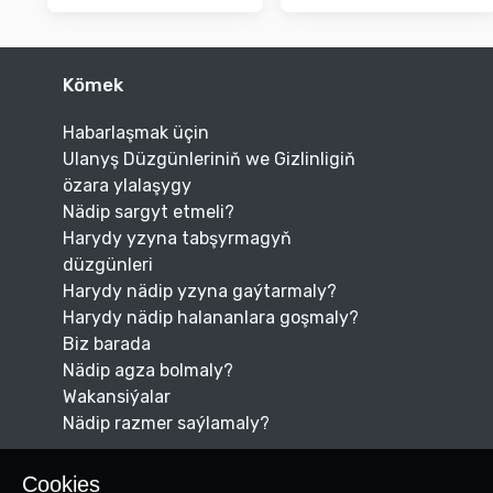
Kömek
Habarlaşmak üçin
Ulanyş Düzgünleriniň we Gizlinligiň
özara ylalaşygy
Nädip sargyt etmeli?
Harydy yzyna tabşyrmagyň
düzgünleri
Harydy nädip yzyna gaýtarmaly?
Harydy nädip halananlara goşmaly?
Biz barada
Nädip agza bolmaly?
Wakansiýalar
Nädip razmer saýlamaly?
Cookies