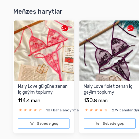
Meňzeş harytlar
Maly Love gülgüne zenan
Maly Love fiolet zenan iç
iç geýim toplumy
geýim toplumy
114.
130.
4
man
8
man
187 bahalandyrma
279 bahaland
Sebede goş
Sebede goş