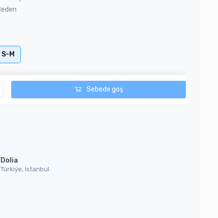
Beden
S-M
Sebede goş
Dolia
Türkiýe, Istanbul