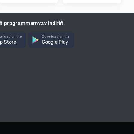
iň programmamyzy indiriň
nload on the
Download on the
p Store
Google Play