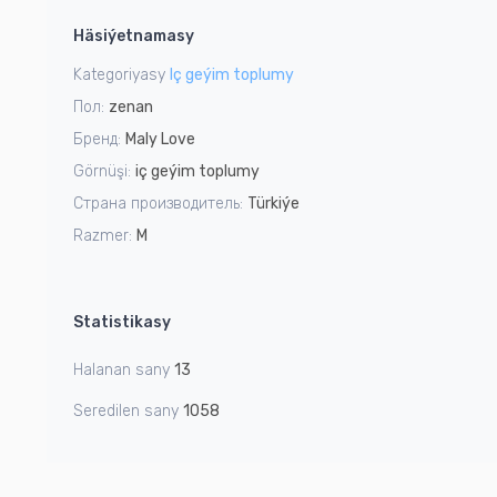
1
Häsiýetnamasy
of
1
Kategoriyasy
Iç geýim toplumy
Пол:
zenan
Бренд:
Maly Love
Görnüşi:
iç geýim toplumy
Страна производитель:
Türkiýe
Razmer:
M
Statistikasy
Halanan sany
13
Seredilen sany
1058