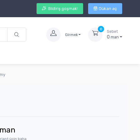
Bildiriş goşmak!
Dükan aç
0
Sebet
Girmek
0
man
umy
man
riant üçin baha