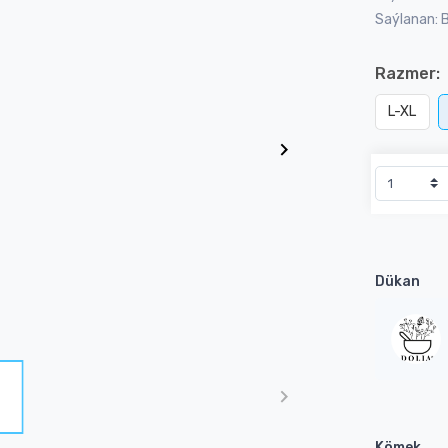
Saýlanan: 
Razmer:
L-XL
Dükan
Kömek