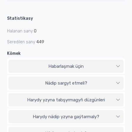
Statistikasy
Halanan sany
0
Seredilen sany
449
Kömek
Habarlaşmak üçin
Nädip sargyt etmeli?
Harydy yzyna tabşyrmagyň düzgünleri
Harydy nädip yzyna gaýtarmaly?