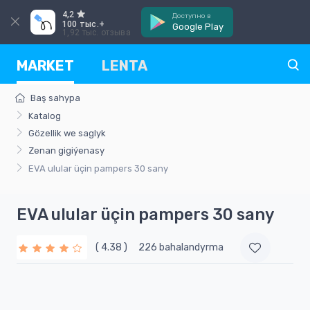
4,2
Доступно в
100 тыс.+
Google Play
1,92 тыс. отзыва
MARKET
LENTA
Baş sahypa
Katalog
Gözellik we saglyk
Zenan gigiýenasy
EVA ulular üçin pampers 30 sany
EVA ulular üçin pampers 30 sany
( 4.38 )
226 bahalandyrma