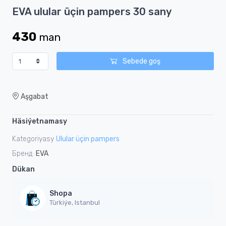
Item
EVA ulular üçin pampers 30 sany
1
of
430
man
2
Sebede goş
Aşgabat
Häsiýetnamasy
Kategoriyasy
Ulular üçin pampers
Бренд:
EVA
Dükan
Shopa
Türkiýe, Istanbul