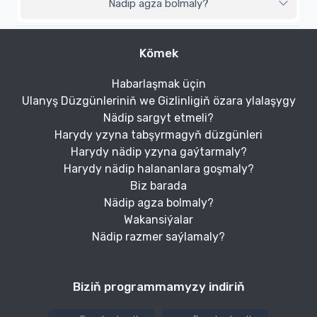
Nädip agza bolmaly?
Kömek
Habarlaşmak üçin
Ulanyş Düzgünleriniň we Gizlinligiň özara ylalaşygy
Nädip sargyt etmeli?
Harydy yzyna tabşyrmagyň düzgünleri
Harydy nädip yzyna gaýtarmaly?
Harydy nädip halananlara goşmaly?
Biz barada
Nädip agza bolmaly?
Wakansiýalar
Nädip razmer saýlamaly?
Biziň programmamyzy indiriň