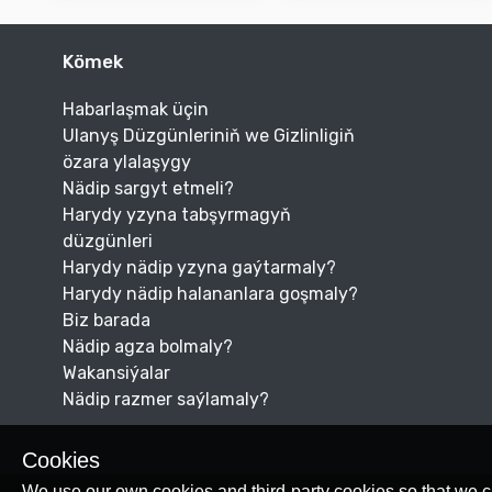
Kömek
Habarlaşmak üçin
Ulanyş Düzgünleriniň we Gizlinligiň
özara ylalaşygy
Nädip sargyt etmeli?
Harydy yzyna tabşyrmagyň
düzgünleri
Harydy nädip yzyna gaýtarmaly?
Harydy nädip halananlara goşmaly?
Biz barada
Nädip agza bolmaly?
Wakansiýalar
Nädip razmer saýlamaly?
Cookies
We use our own cookies and third-party cookies so that we c