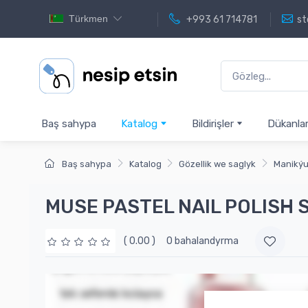
Türkmen
+993 61 714781
st
Baş sahypa
Katalog
Bildirişler
Dükanla
Baş sahypa
Katalog
Gözellik we saglyk
Manikýu
MUSE PASTEL NAIL POLISH SE
( 0.00 )
0 bahalandyrma