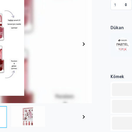
Dükan
Kömek