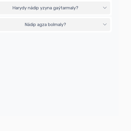
Harydy nädip yzyna gaýtarmaly?
Nädip agza bolmaly?