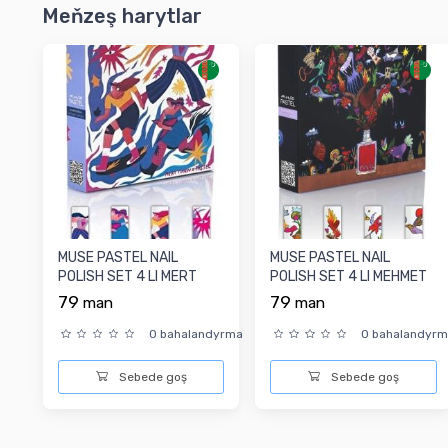
Meňzeş harytlar
MUSE PASTEL NAIL
MUSE PASTEL NAIL
POLISH SET 4 LI MERT
POLISH SET 4 LI MEHMET
TUGEN
S.
79
79
man
man
0 bahalandyrma
0 bahalandyr
Sebede goş
Sebede goş