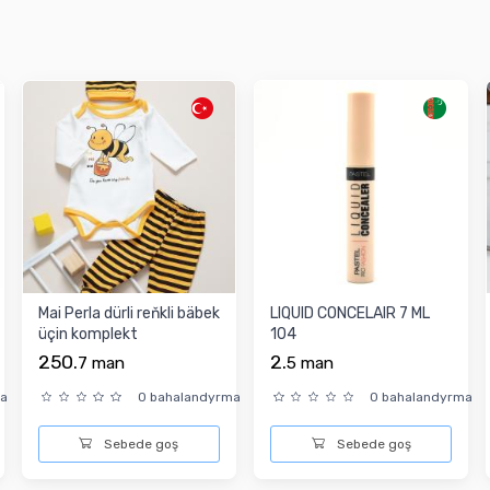
Mai Perla dürli reňkli bäbek
LIQUID CONCELAIR 7 ML
üçin komplekt
104
250.
2.
7
man
5
man
ma
0 bahalandyrma
0 bahalandyrma
Sebede goş
Sebede goş