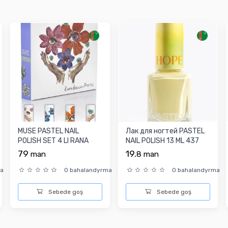
MUSE PASTEL NAIL
Лак для ногтей PASTEL
POLISH SET 4 LI RANA
NAIL POLISH 13 ML 437
BALCA / 4 şt.
79
19.
man
8
man
ma
0 bahalandyrma
0 bahalandyrma
Sebede goş
Sebede goş