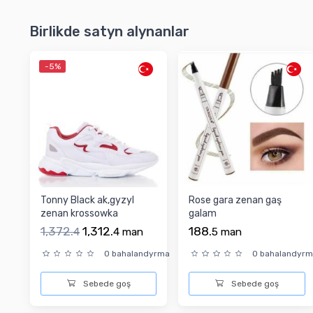
Birlikde satyn alynanlar
-5%
Tonny Black ak,gyzyl
Rose gara zenan gaş
zenan krossowka
galam
1,372.
1,312.
188.
4
4
man
5
man
0 bahalandyrma
0 bahalandyr
Sebede goş
Sebede goş