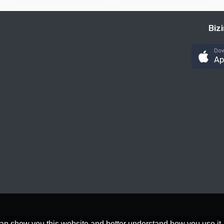
Biz
Dow
Ap
an show you this website and better understand how you use it,