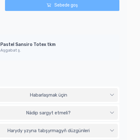
Sebede goş
Pastel Sansiro Totex tkm
Aşgabat ş.
Habarlaşmak üçin
Nädip sargyt etmeli?
Harydy yzyna tabşyrmagyň düzgünleri