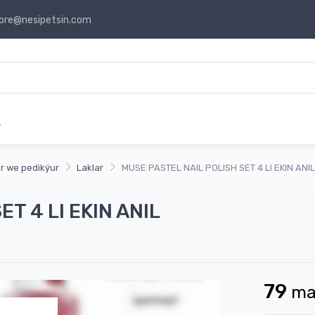
ore@nesipetsin.com
r
r we pedikýur
Laklar
MUSE PASTEL NAIL POLISH SET 4 LI EKIN ANIL
T 4 LI EKIN ANIL
79
m