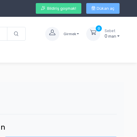
Bildiriş goşmak!
Dükan aç
0
Sebet
Girmek
0
man
an