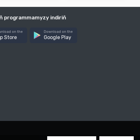
iň programmamyzy indiriň
nload on the
Download on the
p Store
Google Play