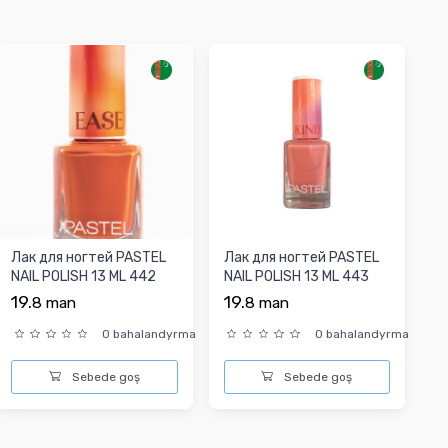
Лак для ногтей PASTEL
Лак для ногтей PASTEL
NAIL POLISH 13 ML 442
NAIL POLISH 13 ML 443
19.
19.
8
man
8
man
0 bahalandyrma
0 bahalandyrma
Sebede goş
Sebede goş