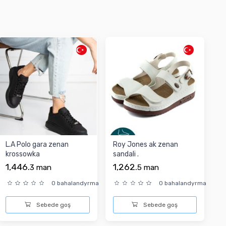
L.A Polo gara zenan
Roy Jones ak zenan
krossowka
sandali .
1,446.
1,262.
3
man
5
man
0 bahalandyrma
0 bahalandyrma
Sebede goş
Sebede goş