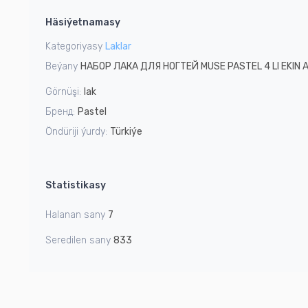
1
Häsiýetnamasy
of
2
Kategoriyasy
Laklar
Beýany
НАБОР ЛАКА ДЛЯ НОГТЕЙ MUSE PASTEL 4 LI EKIN A
Görnüşi:
lak
Бренд:
Pastel
Öndüriji ýurdy:
Türkiýe
Statistikasy
Halanan sany
7
Seredilen sany
833