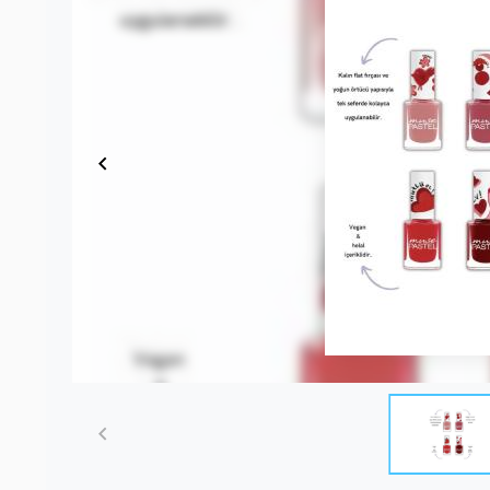
Item
1
of
2
Item