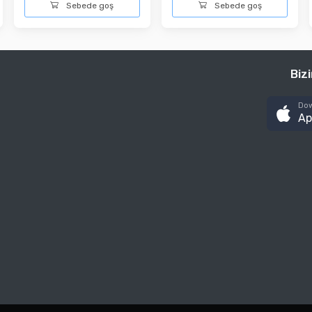
Sebede goş
Sebede goş
Biz
Dow
Ap