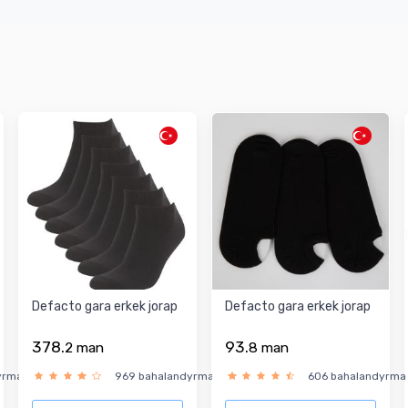
Defacto gara erkek jorap
Defacto gara erkek jorap
378.
93.
2
man
8
man
yrma
969 bahalandyrma
606 bahalandyrma