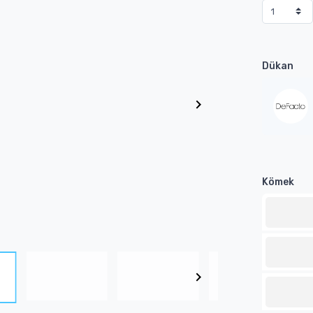
Dükan
Kömek