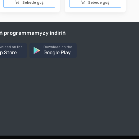
Sebede goş
Sebede goş
iň programmamyzy indiriň
nload on the
Download on the
p Store
Google Play