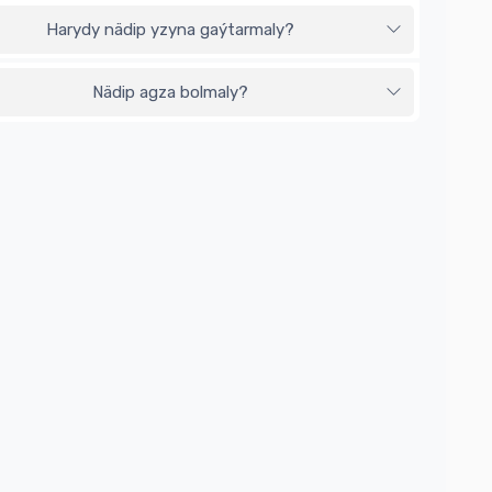
Harydy nädip yzyna gaýtarmaly?
Nädip agza bolmaly?