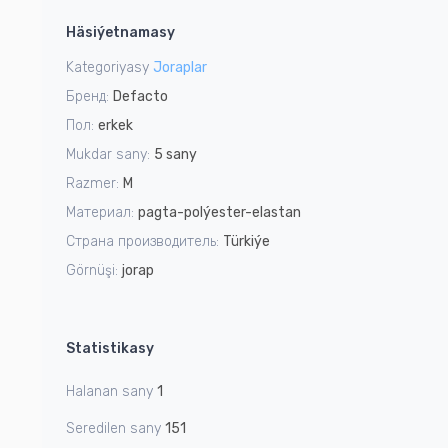
1
Häsiýetnamasy
of
5
Kategoriyasy
Joraplar
Бренд:
Defacto
Пол:
erkek
Mukdar sany:
5 sany
Razmer:
M
Материал:
pagta-polýester-elastan
Страна производитель:
Türkiýe
Görnüşi:
jorap
Statistikasy
Halanan sany
1
Seredilen sany
151