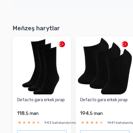
Meňzeş harytlar
Defacto gara erkek jorap
Defacto gara erkek jorap
118.
194.
5
man
5
man
943 bahalandyrma
1441 bahaland