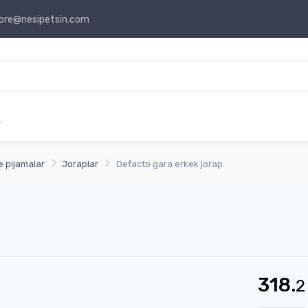
ore@nesipetsin.com
r
e pijamalar
Joraplar
Defacto gara erkek jorap
318.
2