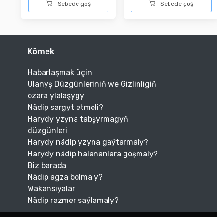
Sebede goş
Sebede goş
Kömek
Habarlaşmak üçin
Ulanyş Düzgünleriniň we Gizlinligiň
özara ylalaşygy
Nädip sargyt etmeli?
Harydy yzyna tabşyrmagyň
düzgünleri
Harydy nädip yzyna gaýtarmaly?
Harydy nädip halananlara goşmaly?
Biz barada
Nädip agza bolmaly?
Wakansiýalar
Nädip razmer saýlamaly?