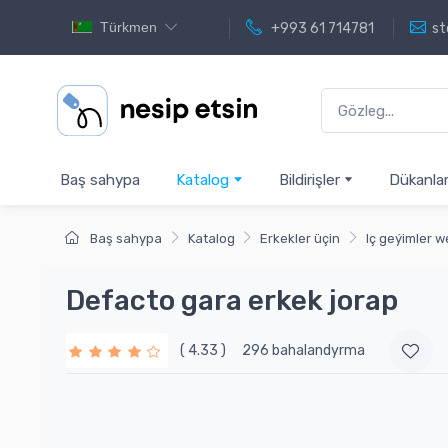
Türkmen
+993 61 714781
st
Baş sahypa
Katalog
Bildirişler
Dükanla
Baş sahypa
Katalog
Erkekler üçin
Iç geýimler w
Defacto gara erkek jorap
( 4.33 )
296 bahalandyrma