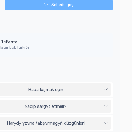
Sebede goş
Defacto
Istanbul, Türkiýe
Habarlaşmak üçin
Nädip sargyt etmeli?
Harydy yzyna tabşyrmagyň düzgünleri