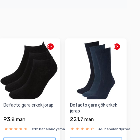
Defacto gara erkek jorap
Defacto gara gök erkek
jorap
93.
221.
8
man
7
man
812 bahalandyrma
45 bahalandyrma