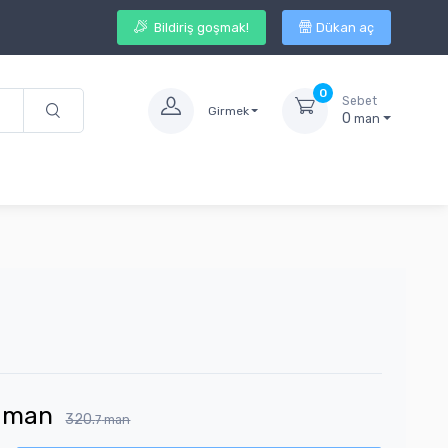
Bildiriş goşmak!
Dükan aç
0
Sebet
Girmek
0
man
man
320.
7
man