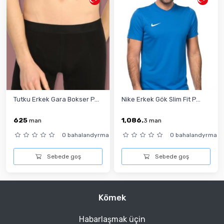
Tutku Erkek Gara Bokser P...
Nike Erkek Gök Slim Fit P...
625
1,086.
man
3
man
0 bahalandyrma
0 bahalandyrma
Sebede goş
Sebede goş
Kömek
Habarlaşmak üçin