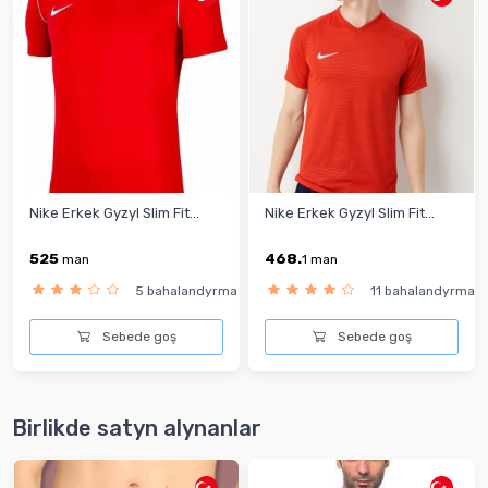
Nike Erkek Gyzyl Slim Fit...
Nike Erkek Gyzyl Slim Fit...
525
468.
man
1
man
5 bahalandyrma
11 bahalandyrma
Sebede goş
Sebede goş
Birlikde satyn alynanlar