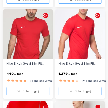
Nike Erkek Gyzyl Slim Fit...
Nike Erkek Gyzyl Slim Fit...
440.
1,279.
2
man
9
man
1 bahalandyrma
19 bahalandyrma
Sebede goş
Sebede goş