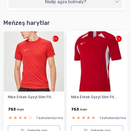
Nädip agza bolmaly?
Meňzeş harytlar
Nike Erkek Gyzyl Slim Fit...
Nike Erkek Gyzyl Slim Fit...
753
753
man
man
1 bahalandyrma
1 bahalandyrma
Sebede goş
Sebede goş