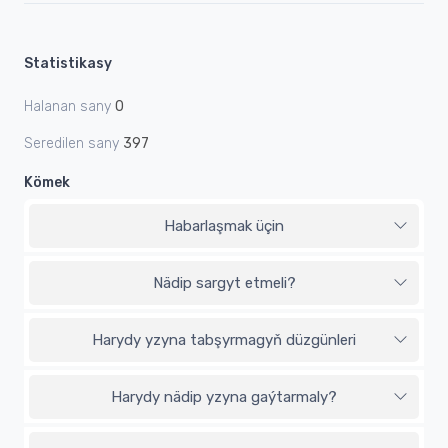
Statistikasy
Halanan sany
0
Seredilen sany
397
Kömek
Habarlaşmak üçin
Nädip sargyt etmeli?
Harydy yzyna tabşyrmagyň düzgünleri
Harydy nädip yzyna gaýtarmaly?