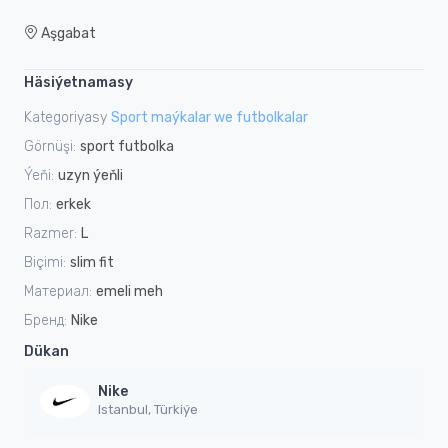
Aşgabat
Häsiýetnamasy
Kategoriyasy
Sport maýkalar we futbolkalar
Görnüşi:
sport futbolka
Ýeňi:
uzyn ýeňli
Пол:
erkek
Razmer:
L
Biçimi:
slim fit
Материал:
emeli meh
Бренд:
Nike
Dükan
Nike
Istanbul, Türkiýe