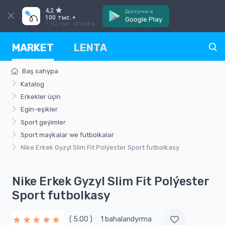
4,2
Доступно в
100 тыс.+
Google Play
1,92 тыс. отзыва
MARKET
LENTA
Baş sahypa
Katalog
Erkekler üçin
Egin-eşikler
Sport geýimler
Sport maýkalar we futbolkalar
Nike Erkek Gyzyl Slim Fit Polýester Sport futbolkasy
Nike Erkek Gyzyl Slim Fit Polýester
Sport futbolkasy
( 5.00 )
1 bahalandyrma