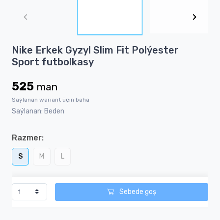
1
of
2
Item
Nike Erkek Gyzyl Slim Fit Polýester
1
Sport futbolkasy
of
2
525
man
Saýlanan wariant üçin baha
Saýlanan: Beden
Razmer:
S
M
L
Sebede goş