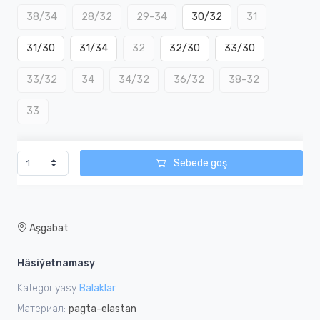
38/34
28/32
29-34
30/32
31
31/30
31/34
32
32/30
33/30
33/32
34
34/32
36/32
38-32
33
Sebede goş
Aşgabat
Häsiýetnamasy
Kategoriyasy
Balaklar
Материал:
pagta-elastan