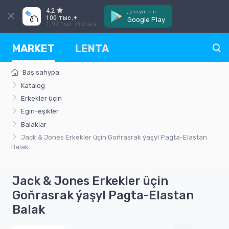
4,2
Доступно в
100 тыс.+
Google Play
1,92 тыс. отзыва
MARKET
LENTA
Baş sahypa
Katalog
Erkekler üçin
Egin-eşikler
Balaklar
Jack & Jones Erkekler üçin Goňrasrak ýaşyl Pagta-Elastan
Balak
Jack & Jones Erkekler üçin
Goňrasrak ýaşyl Pagta-Elastan
Balak