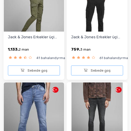
Jack & Jones Erkekler üçi...
Jack & Jones Erkekler üçi...
1,133.
759.
2
man
3
man
41 bahalandyrma
61 bahalandyrma
Sebede goş
Sebede goş