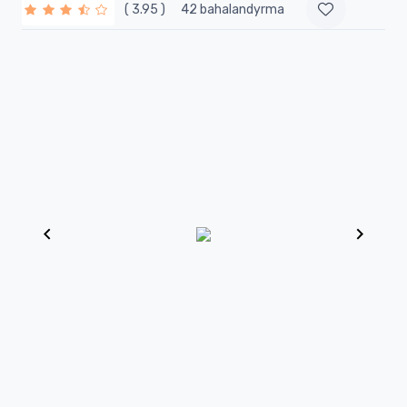
( 3.95 )
42 bahalandyrma