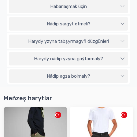
Habarlaşmak üçin
Nädip sargyt etmeli?
Harydy yzyna tabşyrmagyň düzgünleri
Harydy nädip yzyna gaýtarmaly?
Nädip agza bolmaly?
Meňzeş harytlar