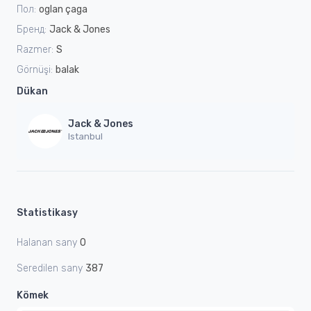
Пол:
oglan çaga
Бренд:
Jack & Jones
Razmer:
S
Görnüşi:
balak
Dükan
Jack & Jones
Istanbul
Statistikasy
Halanan sany
0
Seredilen sany
387
Kömek