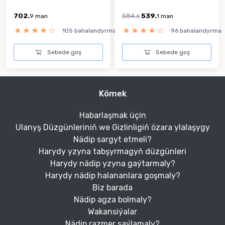
702.
584.
539.
9
man
6
1
man
105 bahalandyrma
96 bahalandyrma
Sebede goş
Sebede goş
Kömek
Habarlaşmak üçin
Ulanyş Düzgünleriniň we Gizlinligiň özara ylalaşygy
Nädip sargyt etmeli?
Harydy yzyna tabşyrmagyň düzgünleri
Harydy nädip yzyna gaýtarmaly?
Harydy nädip halananlara goşmaly?
Biz barada
Nädip agza bolmaly?
Wakansiýalar
Nädip razmer saýlamaly?