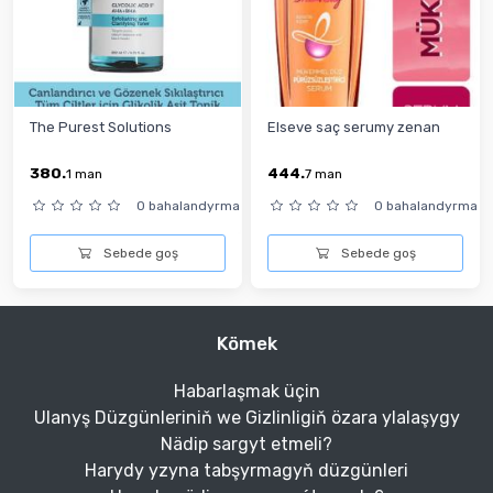
The Purest Solutions
Elseve saç serumy zenan
380.
444.
1
man
7
man
0 bahalandyrma
0 bahalandyrma
Sebede goş
Sebede goş
Kömek
Habarlaşmak üçin
Ulanyş Düzgünleriniň we Gizlinligiň özara ylalaşygy
Nädip sargyt etmeli?
Harydy yzyna tabşyrmagyň düzgünleri