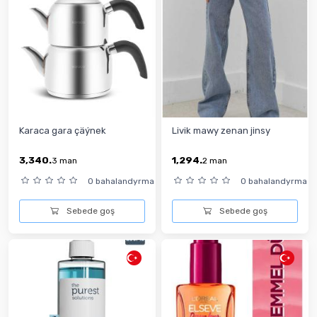
Karaca gara çäýnek
Livik mawy zenan jinsy
3,340.
1,294.
3
man
2
man
0 bahalandyrma
0 bahalandyrma
Sebede goş
Sebede goş