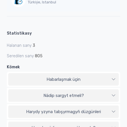
Türkiýe, Istanbul
Statistikasy
Halanan sany
3
Seredilen sany
805
Kömek
Habarlaşmak üçin
Nädip sargyt etmeli?
Harydy yzyna tabşyrmagyň düzgünleri