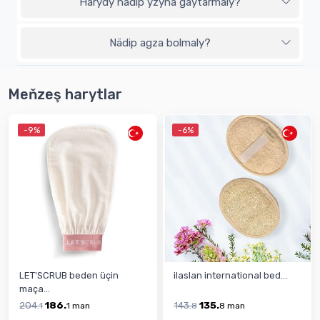
Harydy nädip yzyna gaýtarmaly?
Nädip agza bolmaly?
Meňzeş harytlar
-9%
-6%
LET'SCRUB beden üçin
ilaslan international bed...
maça...
204.
186.
143.
135.
1
1
man
8
8
man