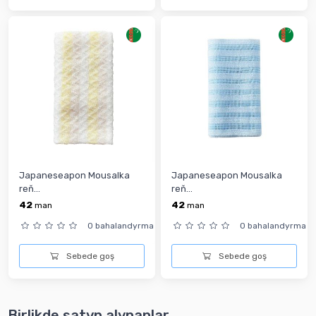
Japaneseapon Mousalka
Japaneseapon Mousalka
reň...
reň...
42
42
man
man
0 bahalandyrma
0 bahalandyrma
Sebede goş
Sebede goş
Birlikde satyn alynanlar