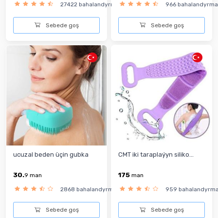
27422 bahalandyrma
966 bahalandyrma
Sebede goş
Sebede goş
ucuzal beden üçin gubka
CMT iki taraplaýyn siliko...
30.
175
9
man
man
2868 bahalandyrma
959 bahalandyrm
Sebede goş
Sebede goş