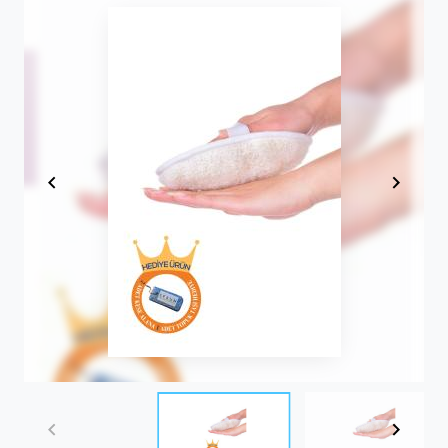
Item
1
of