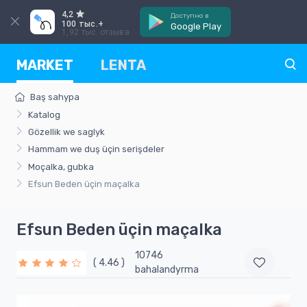
4,2
Доступно в
100 тыс.+
Google Play
1,92 тыс. отзыва
MARKET
LENTA
Baş sahypa
Katalog
Gözellik we saglyk
Hammam we duş üçin serişdeler
Moçalka, gubka
Efsun Beden üçin maçalka
Efsun Beden üçin maçalka
10746
( 4.46 )
bahalandyrma