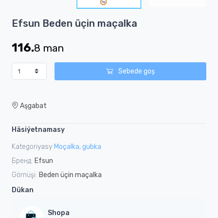
3
Item
Efsun Beden üçin maçalka
1
of
116.
8
man
3
Sebede goş
Aşgabat
Häsiýetnamasy
Kategoriyasy
Moçalka, gubka
Бренд:
Efsun
Görnüşi:
Beden üçin maçalka
Dükan
Shopa