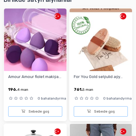
Amour Amour fiolet makiýa...
For You Gold selýulid aýy...
196.
761.
4
man
5
man
0 bahalandyrma
0 bahalandyrma
Sebede goş
Sebede goş