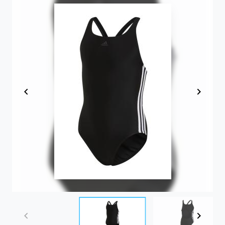
Item
1
of