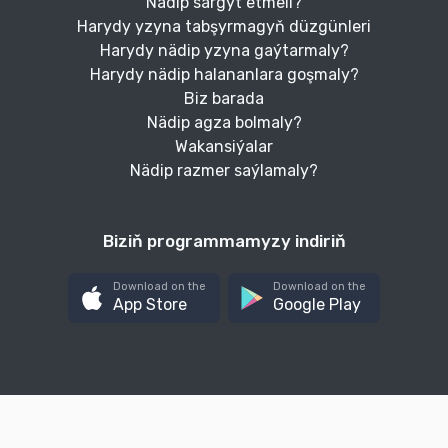
Nädip sargyt etmeli?
Harydy yzyna tabşyrmagyň düzgünleri
Harydy nädip yzyna gaýtarmaly?
Harydy nädip halananlara goşmaly?
Biz barada
Nädip agza bolmaly?
Wakansiýalar
Nädip razmer saýlamaly?
Biziň programmamyzy indiriň
Download on the
Download on the
App Store
Google Play