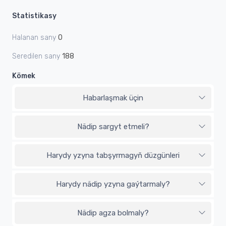
Statistikasy
Halanan sany
0
Seredilen sany
188
Kömek
Habarlaşmak üçin
Nädip sargyt etmeli?
Harydy yzyna tabşyrmagyň düzgünleri
Harydy nädip yzyna gaýtarmaly?
Nädip agza bolmaly?