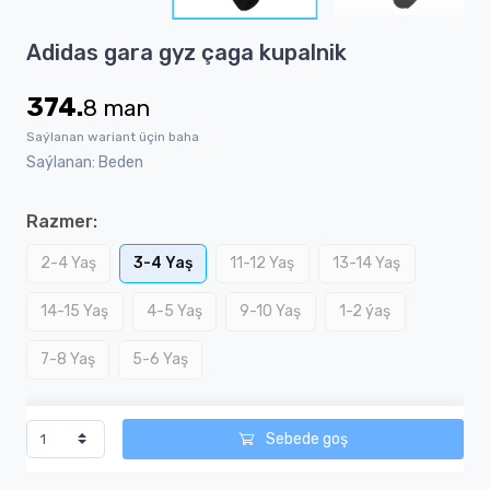
3
Item
Adidas gara gyz çaga kupalnik
1
of
374.
8
man
3
Saýlanan wariant üçin baha
Saýlanan: Beden
Razmer:
2-4 Yaş
3-4 Yaş
11-12 Yaş
13-14 Yaş
14-15 Yaş
4-5 Yaş
9-10 Yaş
1-2 ýaş
7-8 Yaş
5-6 Yaş
Sebede goş