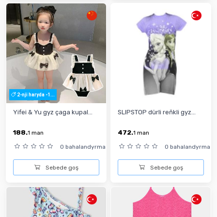
2-nji haryda -1...
Yifei & Yu gyz çaga kupal...
SLIPSTOP dürli reňkli gyz...
188.
472.
1
man
1
man
0 bahalandyrma
0 bahalandyrma
Sebede goş
Sebede goş