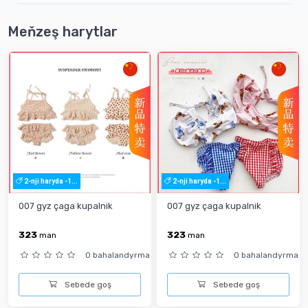
Meňzeş harytlar
2-nji haryda -1...
2-nji haryda -1...
007 gyz çaga kupalnik
007 gyz çaga kupalnik
323
323
man
man
0 bahalandyrma
0 bahalandyrma
Sebede goş
Sebede goş