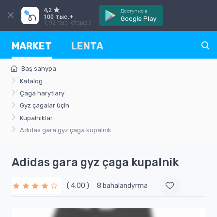
4,2
Доступно в
100 тыс.+
Google Play
1,92 тыс. отзыва
MARKET
LENTA
Baş sahypa
Katalog
Çaga harytlary
Gyz çagalar üçin
Kupalniklar
Adidas gara gyz çaga kupalnik
Adidas gara gyz çaga kupalnik
( 4.00 )
8 bahalandyrma