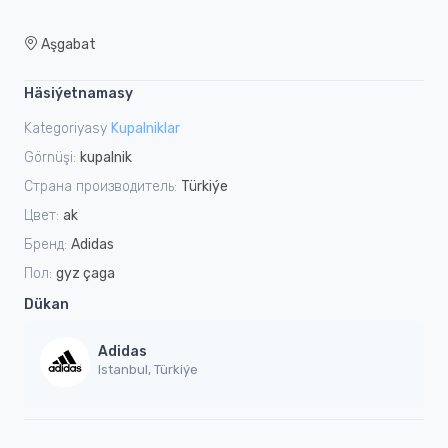
Aşgabat
Häsiýetnamasy
Kategoriyasy
Kupalniklar
Görnüşi:
kupalnik
Страна производитель:
Türkiýe
Цвет:
ak
Бренд:
Adidas
Пол:
gyz çaga
Dükan
Adidas
Istanbul, Türkiýe