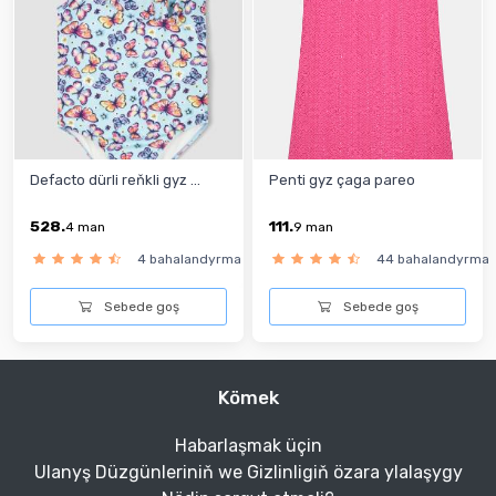
Defacto dürli reňkli gyz ...
Penti gyz çaga pareo
528.
111.
4
man
9
man
4 bahalandyrma
44 bahalandyrma
Sebede goş
Sebede goş
Kömek
Habarlaşmak üçin
Ulanyş Düzgünleriniň we Gizlinligiň özara ylalaşygy