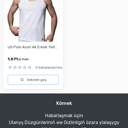
US Polo Assn Ak Erkek Ýeň...
1,071.
6
man
0 bahalandyrma
Sebede goş
Kömek
Habarlaşmak üçin
Ulanyş Düzgünleriniň we Gizlinligiň özara ylalaşygy