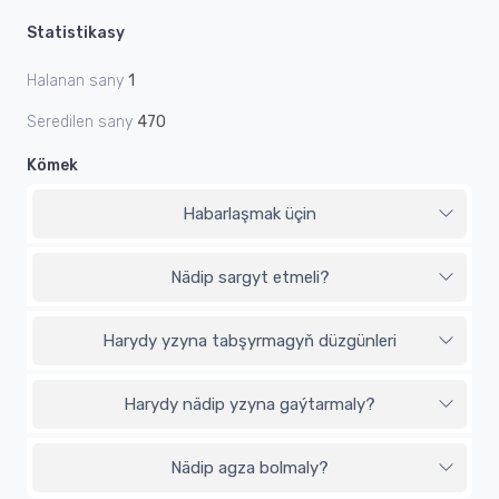
Statistikasy
Halanan sany
1
Seredilen sany
470
Kömek
Habarlaşmak üçin
Nädip sargyt etmeli?
Harydy yzyna tabşyrmagyň düzgünleri
Harydy nädip yzyna gaýtarmaly?
Nädip agza bolmaly?