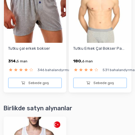
Tutku çal erkek bokser
Tutku Erkek Çal Bokser Pa...
314.
180.
5
man
6
man
346 bahalandyrma
531 bahalandyrma
Sebede goş
Sebede goş
Birlikde satyn alynanlar