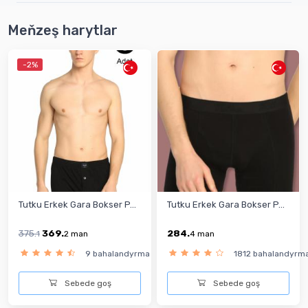
Meňzeş harytlar
-2%
Tutku Erkek Gara Bokser P...
Tutku Erkek Gara Bokser P...
375.
369.
284.
1
2
man
4
man
9 bahalandyrma
1812 bahalandyrm
Sebede goş
Sebede goş