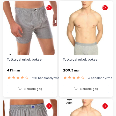
Tutku çal erkek bokser
Tutku çal erkek bokser
411
209.
man
3
man
128 bahalandyrma
3 bahalandyrma
Sebede goş
Sebede goş