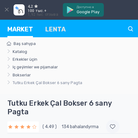
4,2
Доступно в
100 тыс.+
Google Play
1,92 тыс. отзыва
MARKET
LENTA
Baş sahypa
Katalog
Erkekler üçin
Iç geýimler we pijamalar
Bokserlar
Tutku Erkek Çal Bokser 6 sany Pagta
Tutku Erkek Çal Bokser 6 sany
Pagta
( 4.49 )
134 bahalandyrma