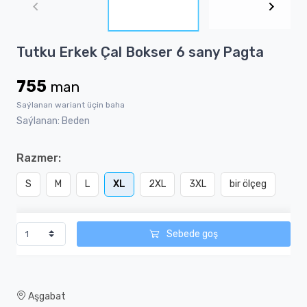
of
2
Item
Tutku Erkek Çal Bokser 6 sany Pagta
1
of
755
man
2
Saýlanan wariant üçin baha
Saýlanan: Beden
Razmer:
S
M
L
XL
2XL
3XL
bir ölçeg
Sebede goş
Aşgabat