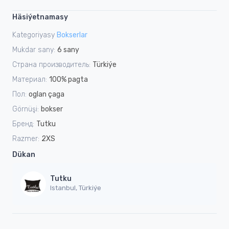
Häsiýetnamasy
Kategoriyasy
Bokserlar
Mukdar sany:
6 sany
Страна производитель:
Türkiýe
Материал:
100% pagta
Пол:
oglan çaga
Görnüşi:
bokser
Бренд:
Tutku
Razmer:
2XS
Dükan
Tutku
Istanbul, Türkiýe