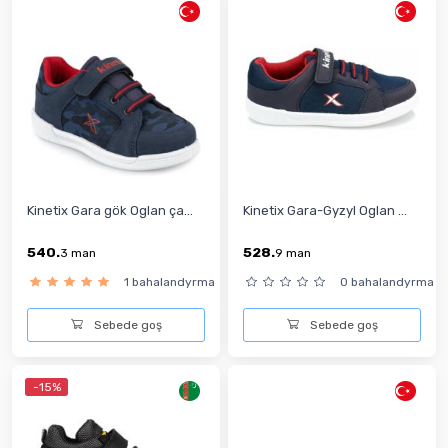
Kinetix Gara gök Oglan ça...
Kinetix Gara-Gyzyl Oglan ...
540.
528.
3
man
9
man
1 bahalandyrma
0 bahalandyrma
Sebede goş
Sebede goş
-15%