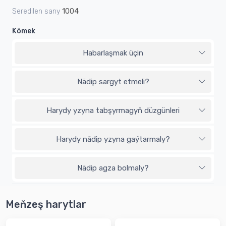
Seredilen sany
1004
Kömek
Habarlaşmak üçin
Nädip sargyt etmeli?
Harydy yzyna tabşyrmagyň düzgünleri
Harydy nädip yzyna gaýtarmaly?
Nädip agza bolmaly?
Meňzeş harytlar