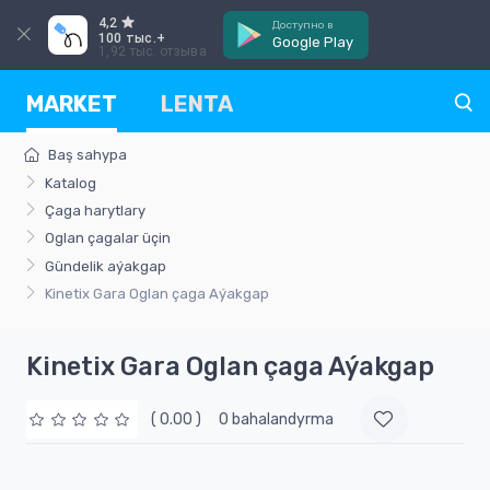
4,2
Доступно в
100 тыс.+
Google Play
1,92 тыс. отзыва
MARKET
LENTA
Baş sahypa
Katalog
Çaga harytlary
Oglan çagalar üçin
Gündelik aýakgap
Kinetix Gara Oglan çaga Aýakgap
Kinetix Gara Oglan çaga Aýakgap
( 0.00 )
0 bahalandyrma