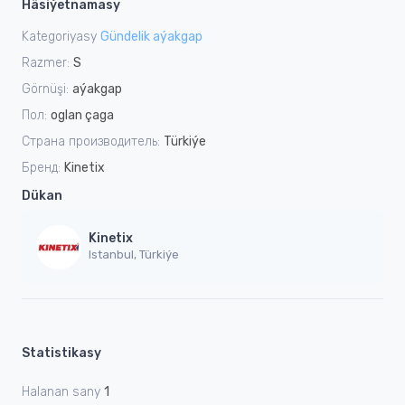
Häsiýetnamasy
Kategoriyasy
Gündelik aýakgap
Razmer:
S
Görnüşi:
aýakgap
Пол:
oglan çaga
Страна производитель:
Türkiýe
Бренд:
Kinetix
Dükan
Kinetix
Istanbul, Türkiýe
Statistikasy
Halanan sany
1