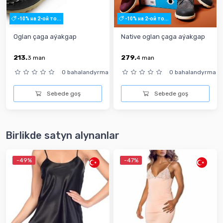
-10% на 2-ой то...
-10% на 2-ой то...
Oglan çaga aýakgap
Native oglan çaga aýakgap
213.
279.
3
man
4
man
0 bahalandyrma
0 bahalandyrma
Sebede goş
Sebede goş
Birlikde satyn alynanlar
-49%
-47%