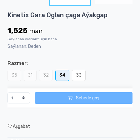
4
Item
Kinetix Gara Oglan çaga Aýakgap
1
of
1,525
man
4
Saýlanan wariant üçin baha
Saýlanan: Beden
Razmer:
35
31
32
34
33
Sebede goş
Aşgabat