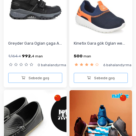
Greyder Gara Oglan çaga A...
Kinetix Gara gök Oglan we...
1,164.
992.
500
4
4
man
man
0 bahalandyrma
6 bahalandyrma
Sebede goş
Sebede goş