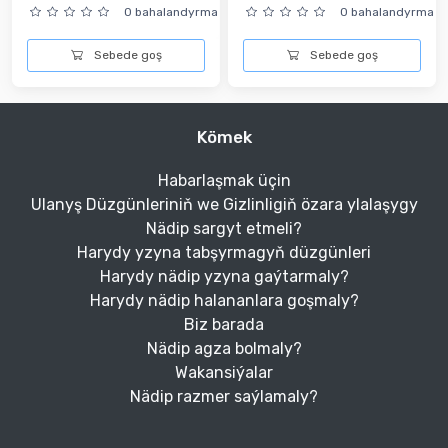
0 bahalandyrma
0 bahalandyrma
Sebede goş
Sebede goş
Kömek
Habarlaşmak üçin
Ulanyş Düzgünleriniň we Gizlinligiň özara ylalaşygy
Nädip sargyt etmeli?
Harydy yzyna tabşyrmagyň düzgünleri
Harydy nädip yzyna gaýtarmaly?
Harydy nädip halananlara goşmaly?
Biz barada
Nädip agza bolmaly?
Wakansiýalar
Nädip razmer saýlamaly?