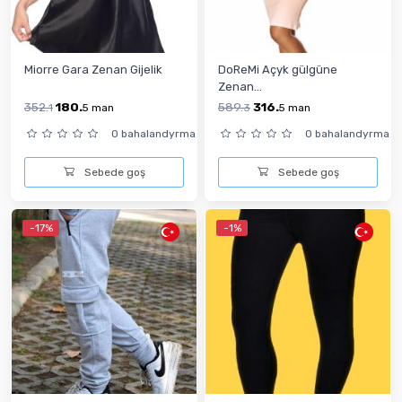
Miorre Gara Zenan Gijelik
DoReMi Açyk gülgüne
Zenan...
352.
180.
589.
316.
1
5
man
3
5
man
0 bahalandyrma
0 bahalandyrma
Sebede goş
Sebede goş
-17%
-1%