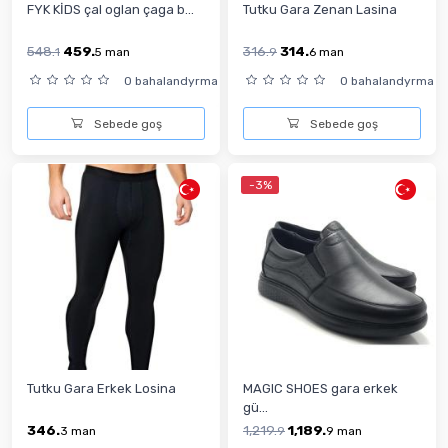
FYK KİDS çal oglan çaga b...
Tutku Gara Zenan Lasina
548.
459.
316.
314.
1
5
man
9
6
man
0 bahalandyrma
0 bahalandyrma
Sebede goş
Sebede goş
-3%
Tutku Gara Erkek Losina
MAGIC SHOES gara erkek
gü...
346.
1,219.
1,189.
3
man
9
9
man