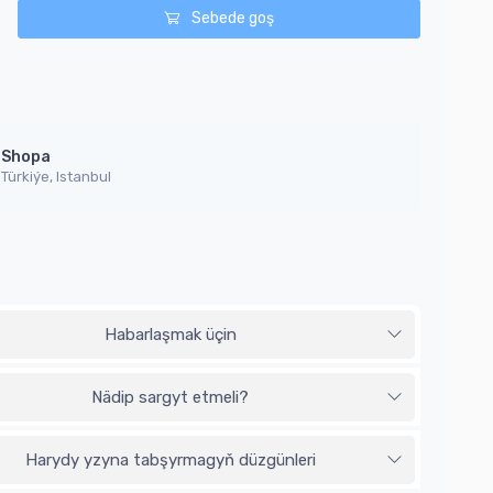
Sebede goş
Shopa
Türkiýe, Istanbul
Habarlaşmak üçin
Nädip sargyt etmeli?
Harydy yzyna tabşyrmagyň düzgünleri