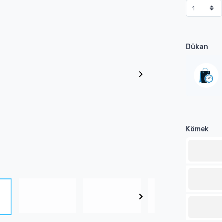
Dükan
Kömek