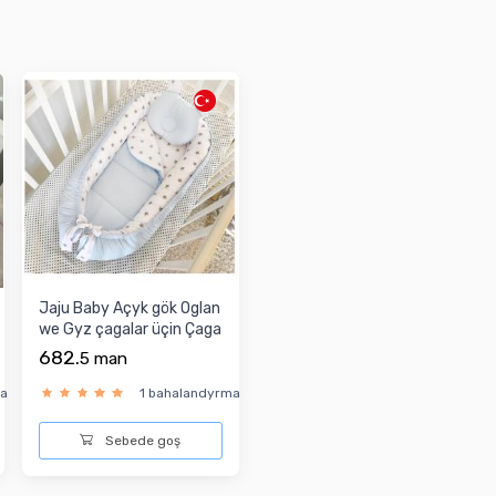
Jaju Baby Açyk gök Oglan
we Gyz çagalar üçin Çaga
matrasy
682.
5
man
ma
1 bahalandyrma
Sebede goş