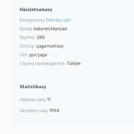
1
Häsiýetnamasy
of
4
Kategoriyasy
Diňe uky üçin
Бренд:
babynestdunyasi
Razmer:
2XS
Görnüşi:
çaga matrasy
Пол:
gyz çaga
Страна производитель:
Türkiýe
Statistikasy
Halanan sany
11
Seredilen sany
1994