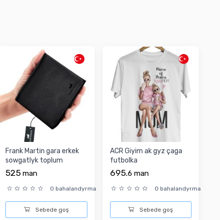
Frank Martin gara erkek
ACR Giyim ak gyz çaga
sowgatlyk toplum
futbolka
525
695.
man
6
man
0 bahalandyrma
0 bahalandyrma
Sebede goş
Sebede goş