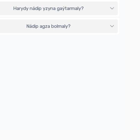
Harydy nädip yzyna gaýtarmaly?
Nädip agza bolmaly?