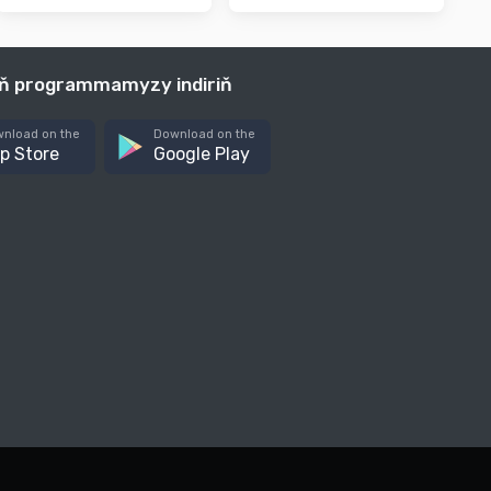
iň programmamyzy indiriň
nload on the
Download on the
p Store
Google Play