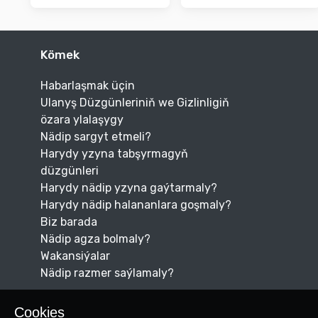
Kömek
Habarlaşmak üçin
Ulanyş Düzgünleriniň we Gizlinligiň
özara ylalaşygy
Nädip sargyt etmeli?
Harydy yzyna tabşyrmagyň
düzgünleri
Harydy nädip yzyna gaýtarmaly?
Harydy nädip halananlara goşmaly?
Biz barada
Nädip agza bolmaly?
Wakansiýalar
Nädip razmer saýlamaly?
Cookies