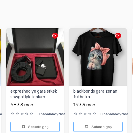
expreshediye gara erkek
blackbonds gara zenan
sowgatlyk toplum
futbolka
587.
197.
3
man
5
man
ma
0 bahalandyrma
0 bahalandyrma
Sebede goş
Sebede goş