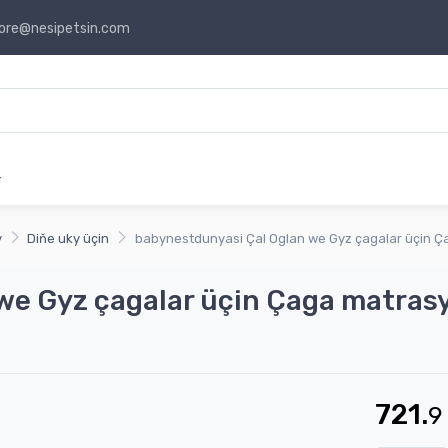
ore@nesipetsin.com
r
y
Diňe uky üçin
babynestdunyasi Çal Oglan we Gyz çagalar üçin Ç
we Gyz çagalar üçin Çaga matras
721.
9