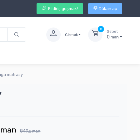
Bildiriş goşmak!
Dükan aç
0
Sebet
Girmek
0
man
aga matrasy
y
man
849.
2
man