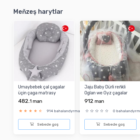
Meňzeş harytlar
Umaybebek çal çagalar
Jaju Baby Dürli reňkli
üçin çaga matrasy
Oglan we Gyz çagalar
üçin Çaga matras...
482.
912
1
man
man
914 bahalandyrma
0 bahalandyr
Sebede goş
Sebede goş