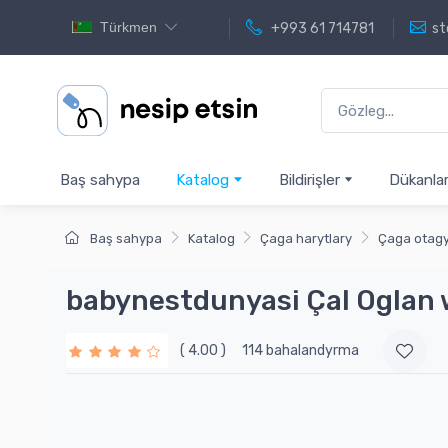
Türkmen
+993 61 714781
st
Baş sahypa
Katalog
Bildirişler
Dükanla
Baş sahypa
Katalog
Çaga harytlary
Çaga otag
babynestdunyasi Çal Oglan 
( 4.00 )
114 bahalandyrma