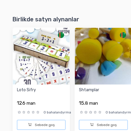
Birlikde satyn alynanlar
Loto Sifry
Shtamplar
126
15.
man
8
man
0 bahalandyrma
0 bahalandyr
Sebede goş
Sebede goş