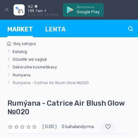
4,2
Доступно в
100 тыс.+
Google Play
1,92 тыс. отзыва
MARKET
LENTA
Baş sahypa
Katalog
Gözellik we saglyk
Dekoratiw kosmetikasy
Rumýana
Rumýana - Catrice Air Blush Glow №020
Rumýana - Catrice Air Blush Glow
№020
( 0.00 )
0 bahalandyrma