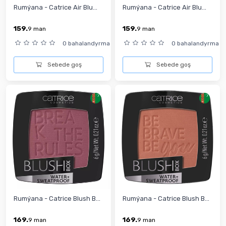
Rumýana - Catrice Air Blu...
Rumýana - Catrice Air Blu...
159.
159.
9
man
9
man
0 bahalandyrma
0 bahalandyrma
Sebede goş
Sebede goş
Rumýana - Catrice Blush B...
Rumýana - Catrice Blush B...
169.
169.
9
man
9
man