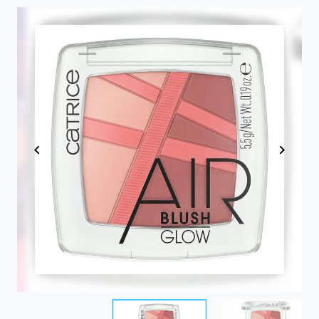
Item
1