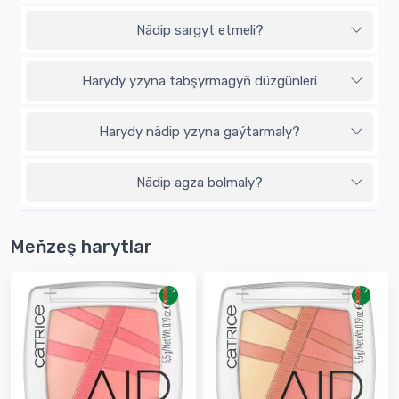
Nädip sargyt etmeli?
Harydy yzyna tabşyrmagyň düzgünleri
Harydy nädip yzyna gaýtarmaly?
Nädip agza bolmaly?
Meňzeş harytlar