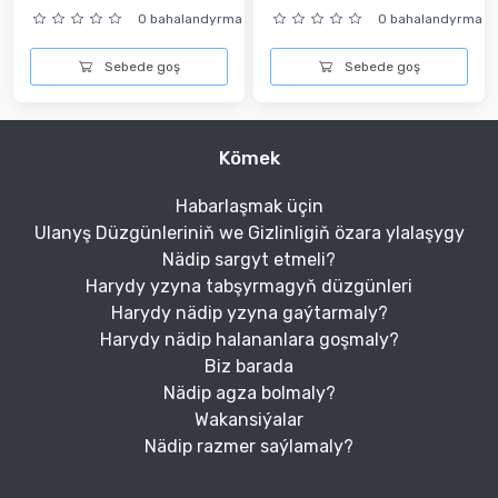
0 bahalandyrma
0 bahalandyrma
Sebede goş
Sebede goş
Kömek
Habarlaşmak üçin
Ulanyş Düzgünleriniň we Gizlinligiň özara ylalaşygy
Nädip sargyt etmeli?
Harydy yzyna tabşyrmagyň düzgünleri
Harydy nädip yzyna gaýtarmaly?
Harydy nädip halananlara goşmaly?
Biz barada
Nädip agza bolmaly?
Wakansiýalar
Nädip razmer saýlamaly?