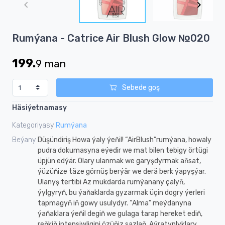
of
5
Item
Rumýana - Catrice Air Blush Glow №020
1
of
199.
9
man
5
Sebede goş
Häsiýetnamasy
Kategoriyasy
Rumýana
Beýany
Düşündiriş Howa ýaly ýeňil! “AirBlush”rumýana, howaly
pudra dokumasyna eýedir we mat bilen tebigy örtügi
üpjün edýär. Olary ulanmak we garyşdyrmak aňsat,
ýüzüňize täze görnüş berýär we derä berk ýapyşýar.
Ulanyş tertibi Az mukdarda rumýanany çalyň,
ýylgyryň, bu ýaňaklarda gyzarmak üçin dogry ýerleri
tapmagyň iň gowy usulydyr. “Alma” meýdanyna
ýaňaklara ýeňil degiň we gulaga tarap hereket ediň,
reňkiň intensiwligini özüňiz sazlaň. Aýratynlyklary