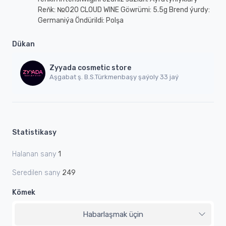
Reňk: №020 CLOUD WINE Göwrümi: 5.5g Brend ýurdy:
Germaniýa Öndürildi: Polşa
Dükan
Zyyada cosmetic store
Aşgabat ş. B.S.Türkmenbaşy şaýoly 33 jaý
Statistikasy
Halanan sany
1
Seredilen sany
249
Kömek
Habarlaşmak üçin