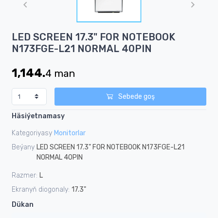
of
1
Item
LED SCREEN 17.3" FOR NOTEBOOK
1
N173FGE-L21 NORMAL 40PIN
of
1
1,144.
4
man
Sebede goş
Häsiýetnamasy
Kategoriyasy
Monitorlar
Beýany
LED SCREEN 17.3" FOR NOTEBOOK N173FGE-L21
NORMAL 40PIN
Razmer:
L
Ekranyň diogonaly:
17.3"
Dükan