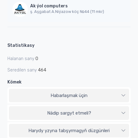
Ak ýol computers
ş. Aşgabat A.Niýazow köç №44 (11 mkr)
Statistikasy
Halanan sany
0
Seredilen sany
464
Kömek
Habarlaşmak üçin
Nädip sargyt etmeli?
Harydy yzyna tabşyrmagyň düzgünleri