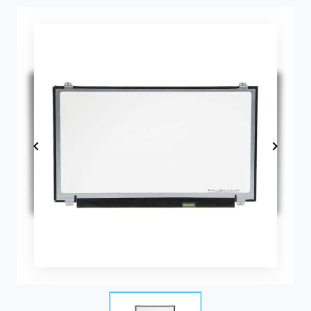
Item
1