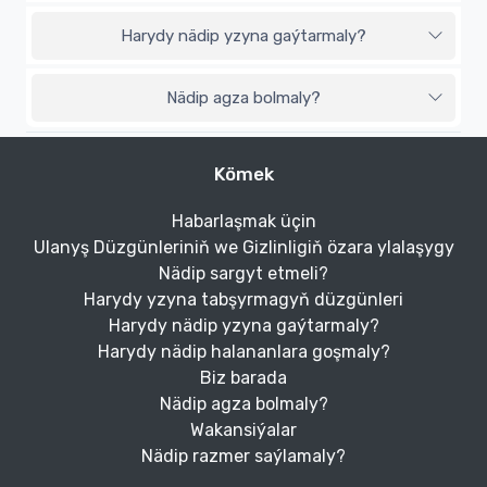
Harydy nädip yzyna gaýtarmaly?
Nädip agza bolmaly?
Kömek
Habarlaşmak üçin
Ulanyş Düzgünleriniň we Gizlinligiň özara ylalaşygy
Nädip sargyt etmeli?
Harydy yzyna tabşyrmagyň düzgünleri
Harydy nädip yzyna gaýtarmaly?
Harydy nädip halananlara goşmaly?
Biz barada
Nädip agza bolmaly?
Wakansiýalar
Nädip razmer saýlamaly?