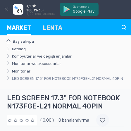
4,2
Доступно в
100 тыс.+
Google Play
1,92 тыс. отзыва
MARKET
LENTA
Baş sahypa
Katalog
Kompýuterlar we degişli enjamlar
Monitorlar we aksessuarlar
Monitorlar
LED SCREEN 17.3" FOR NOTEBOOK N173FGE-L21 NORMAL 40PIN
LED SCREEN 17.3" FOR NOTEBOOK
N173FGE-L21 NORMAL 40PIN
( 0.00 )
0 bahalandyrma